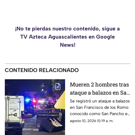
¡No te pierdas nuestro contenido, sigue a
TV Azteca Aguascalientes en Google
News!
CONTENIDO RELACIONADO
Mueren 2 hombres tras
ataque a balazos en San
Pancho hoy lunes 10 de
Se registró un ataque a balazos
en San Francisco de los Romo
agosto; ¿cómo ocurrió?
conocido como San Pancho en
Aguascalientes que dejó dos
agosto 10, 2026 10:19 a. m.
muertos y dos heridos