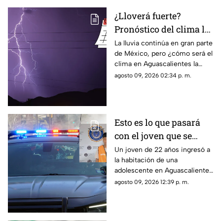
¿Lloverá fuerte?
Pronóstico del clima la
semana del 10 al 15 de
La lluvia continúa en gran parte
de México, pero ¿cómo será el
agosto en
clima en Aguascalientes la
Aguascalientes
semana del 10 al 15 de agosto?
agosto 09, 2026 02:34 p. m.
Te contamos los detalles
Esto es lo que pasará
con el joven que se
metió a la habitación
Un joven de 22 años ingresó a
la habitación de una
de una adolescente
adolescente en Aguascalientes
para tocarla en
para realizarle tocamientos; te
agosto 09, 2026 12:39 p. m.
Aguascalientes
contamos lo que se sabe de su
detención