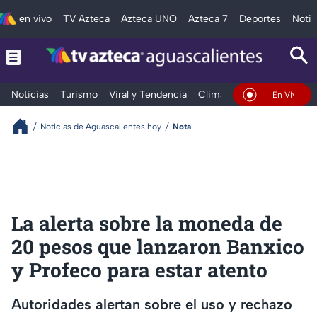
en vivo
TV Azteca
Azteca UNO
Azteca 7
Deportes
Notic
Noticias
Turismo
Viral y Tendencia
Clima
Deportes
Espec
En Vivo
Noticias de Aguascalientes hoy
Nota
La alerta sobre la moneda de
20 pesos que lanzaron Banxico
y Profeco para estar atento
Autoridades alertan sobre el uso y rechazo