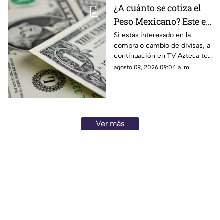
¿A cuánto se cotiza el
Peso Mexicano? Este es
el precio del dólar en
Si estás interesado en la
compra o cambio de divisas, a
Aguascalientes hoy 9
continuación en TV Azteca te
de agosto de 2026
informamos cuál es el precio
agosto 09, 2026 09:04 a. m.
del dólar en Aguascalientes
hoy 9 de agosto
Ver más