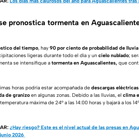
SAR:
Los días más calurosos del año para Aguascalientes tras 
se pronostica tormenta en Aguascalient
stico del tiempo
, hay
90 por ciento de probabilidad de lluvia
ipitaciones ligeras durante todo el día y un
cielo nublado
; se
menta se intensifique a
tormenta en Aguascalientes,
que conti
ximas horas podría estar acompañada de
descargas eléctricas
ída de granizo
en algunas zonas. Debido a las lluvias, el
clima 
 temperatura máxima de 24° a las 14:00 horas y bajará a los 14
SAR:
¿Hay riesgo? Este es el nivel actual de las presas en Agu
 junio 2026