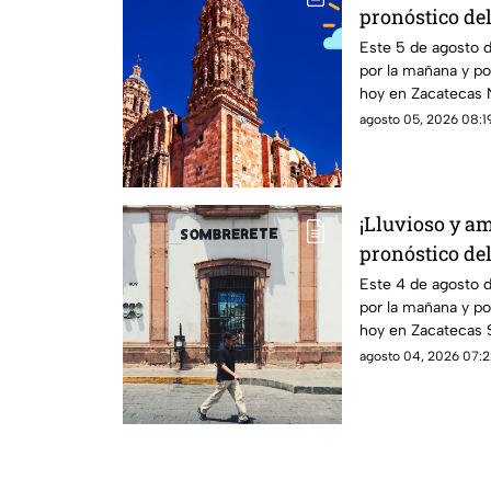
pronóstico de
miércoles 5 de
Este 5 de agosto 
por la mañana y por
hoy en Zacatecas N
agosto 05, 2026 08:19
¡Lluvioso y am
pronóstico de
martes 4 de a
Este 4 de agosto 
por la mañana y por
hoy en Zacatecas S
agosto 04, 2026 07:2