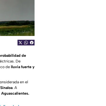
probabilidad de
éctricas. De
ico de
lluvia fuerte y
considerada en el
 Sinaloa
. A
n Aguascalientes.