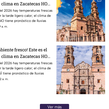
l clima en Zacatecas HOY
 agosto
del 2026 hay temperaturas frescas
 la tarde ligero calor; el clima de
O tiene pronóstico de lluvias
 a. m.
biente fresco! Este es el
l clima en Zacatecas HOY
gosto
del 2026 hay temperaturas frescas
 la tarde ligero calor; el clima de
Í tiene pronóstico de lluvias
2 a. m.
Ver más