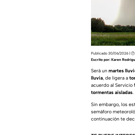
Publicado 30/06/2026 | 🕑
Escrito por:
Karen Rodríg
Será un
martes lluv
lluvia
, de ligera a
to
acuerdo al Servicio
tormentas aisladas
.
Sin embargo, los e
semáforo meteorol
continuación te de