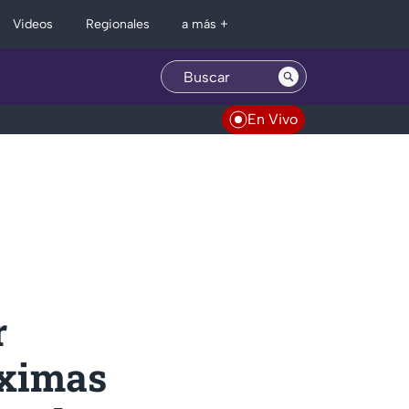
Regionales
Videos
a más +
En Vivo
r
óximas