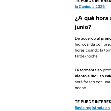
TE PUEDE INTERE
la Canícula 2025
¿A qué hora 
junio?
De acuerdo al
pronó
hidrocálida con prec
horas cuando la tor
tarde-noche.
La tormenta en pró
viento e incluso ca
será fresco con una
noche.
TE PUEDE INTERE
lluvia registrada en