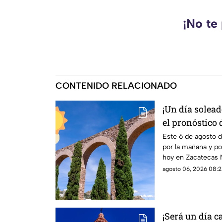
¡No te
CONTENIDO RELACIONADO
¡Un día soleado
el pronóstico 
HOY jueves 6 
Este 6 de agosto 
por la mañana y por
hoy en Zacatecas N
agosto 06, 2026 08:2
¡Será un día ca