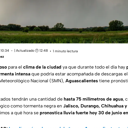
 10:34
| Actualizado 🕑 12:48
1 minuto lectura
uez
ioso
para el
clima de la ciudad
ya que durante todo el día hay
rmenta intensa
que podría estar acompañada de descargas el
 Meteorológico Nacional (SMN),
Aguascalientes
tiene pronóst
stados tendrán una cantidad de
hasta 75 milímetros de agua
, 
ógico como tormenta negra en
Jalisco, Durango, Chihuahua y
cimos a qué hora se
pronostica lluvia fuerte hoy 30 de junio e