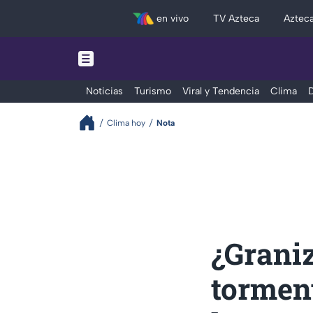
en vivo
TV Azteca
Aztec
Noticias
Turismo
Viral y Tendencia
Clima
D
Clima hoy
Nota
¿Graniz
tormen