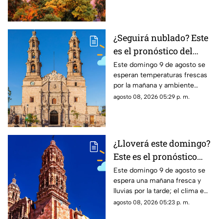
clima de hoy en
Aguascalientes SÍ tiene
pronóstico de lluvia
¿Seguirá nublado? Este
es el pronóstico del
clima en
Este domingo 9 de agosto se
esperan temperaturas frescas
Aguascalientes HOY
por la mañana y ambiente
domingo 9 de agosto
cálido por la tarde; el clima en
agosto 08, 2026 05:29 p. m.
Aguascalientes mantiene baja
probabilidad de lluvia
¿Lloverá este domingo?
Este es el pronóstico
del clima en Zacatecas
Este domingo 9 de agosto se
espera una mañana fresca y
HOY domingo 9 de
lluvias por la tarde; el clima en
agosto
Zacatecas hoy tendrá hasta 25
agosto 08, 2026 05:23 p. m.
grados en la capital