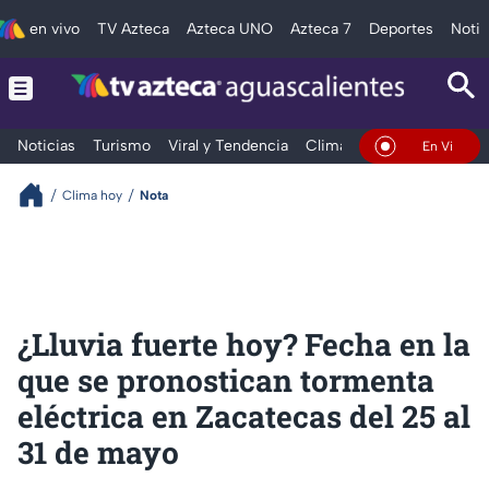
en vivo
TV Azteca
Azteca UNO
Azteca 7
Deportes
Notic
Noticias
Turismo
Viral y Tendencia
Clima
Deportes
Espec
En Vivo
Clima hoy
Nota
¿Lluvia fuerte hoy? Fecha en la
que se pronostican tormenta
eléctrica en Zacatecas del 25 al
31 de mayo