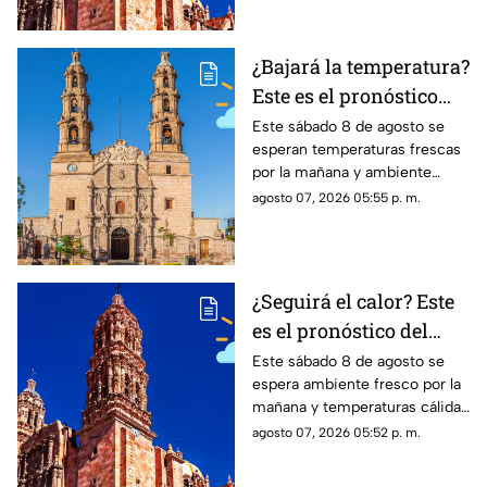
¿Bajará la temperatura?
Este es el pronóstico
del clima en
Este sábado 8 de agosto se
esperan temperaturas frescas
Aguascalientes HOY
por la mañana y ambiente
sábado 8 de agosto
cálido por la tarde; el clima en
agosto 07, 2026 05:55 p. m.
Aguascalientes mantiene
probabilidad de lluvias
¿Seguirá el calor? Este
es el pronóstico del
clima en Zacatecas
Este sábado 8 de agosto se
espera ambiente fresco por la
HOY sábado 8 de agosto
mañana y temperaturas cálidas
por la tarde; el clima en
agosto 07, 2026 05:52 p. m.
Zacatecas hoy no prevé lluvias
en la capital