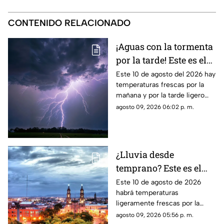
CONTENIDO RELACIONADO
¡Aguas con la tormenta
por la tarde! Este es el
pronóstico del clima en
Este 10 de agosto del 2026 hay
temperaturas frescas por la
Zacatecas HOY lunes 10
mañana y por la tarde ligero
de agosto
calor; el clima de hoy en
agosto 09, 2026 06:02 p. m.
Zacatecas SÍ tiene pronóstico
de lluvias
¿Lluvia desde
temprano? Este es el
pronóstico del clima en
Este 10 de agosto de 2026
habrá temperaturas
Aguascalientes hoy 10
ligeramente frescas por la
de agosto
mañana y calor en el día; el
agosto 09, 2026 05:56 p. m.