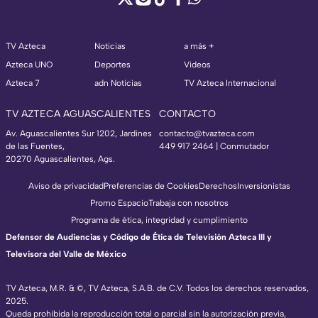
TV Azteca
Noticias
a más +
Azteca UNO
Deportes
Videos
Azteca 7
adn Noticias
TV Azteca Internacional
TV AZTECA AGUASCALIENTES
CONTACTO
Av. Aguascalientes Sur 1202, Jardines
contacto@tvazteca.com
de las Fuentes,
449 917 2464 | Conmutador
20270 Aguascalientes, Ags.
Aviso de privacidad
Preferencias de Cookies
Derechos
Inversionistas
Promo Espacio
Trabaja con nosotros
Programa de ética, integridad y cumplimiento
Defensor de Audiencias y Código de Ética de Televisión Azteca III y
Televisora del Valle de México
TV Azteca, M.R. & ©, TV Azteca, S.A.B. de C.V. Todos los derechos reservados,
2025.
Queda prohibida la reproducción total o parcial sin la autorización previa,