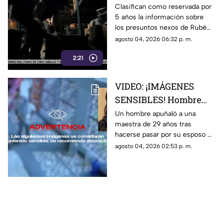
sobre presuntos nexos
Clasifican como reservada por
5 años la información sobre
de Rocha Moya e
los presuntos nexos de Rubén
Inzunza con el crimen
Rocha Moya y Enrique Inzunza
agosto 04, 2026 06:32 p. m.
con el crimen organizado.
2:21
Conoce los detalles de la
medida
VIDEO: ¡IMÁGENES
SENSIBLES! Hombre
apuñala más de 30
Un hombre apuñaló a una
maestra de 29 años tras
veces a maestra de 29
hacerse pasar por su esposo e
años en una escuela
ingresar a la escuela; te
agosto 04, 2026 02:53 p. m.
contamos lo que se sabe del
caso