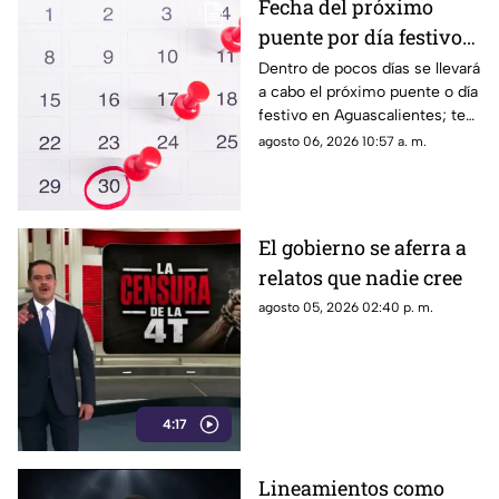
Fecha del próximo
puente por día festivo
2026 para trabajadores
Dentro de pocos días se llevará
a cabo el próximo puente o día
y estudiantes en
festivo en Aguascalientes; te
Aguascalientes
contamos la fecha oficial para
agosto 06, 2026 10:57 a. m.
trabajadores y estudiantes
El gobierno se aferra a
relatos que nadie cree
agosto 05, 2026 02:40 p. m.
4:17
Lineamientos como