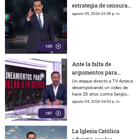
estrategia de censura
contra los ciudadanos
agosto 05, 2026 02:38 p. m.
1:25
Ante la falta de
argumentos para
justificar lineamientos
Un ataque directo a TV Azteca
desempolvando un video de
diseñados para
hace 25 años contra Sergio
censurar, el Gobierno
Sarmiento. No es una disputa
agosto 04, 2026 06:53 p. m.
recurrió a la
política; es un intento
descalificación
1:57
desesperado por silenciar a la
crítica
La Iglesia Católica