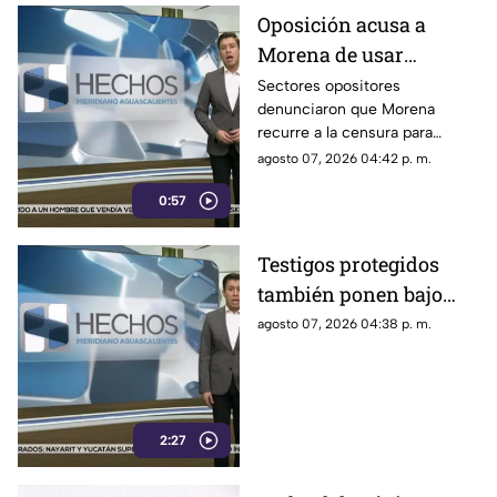
Oposición acusa a
Morena de usar
censura para ocultar
Sectores opositores
denunciaron que Morena
seńalamientos de
recurre a la censura para
narcopolítica
imponer su versión oficial y
agosto 07, 2026 04:42 p. m.
desestimar señalamientos que
0:57
vinculan a la 4T con la
narcopolítica.
Testigos protegidos
también ponen bajo
presión a políticos en
agosto 07, 2026 04:38 p. m.
México; detienen a
exgobernador señalado
por caso
AyotzinapaPublicado
2:27