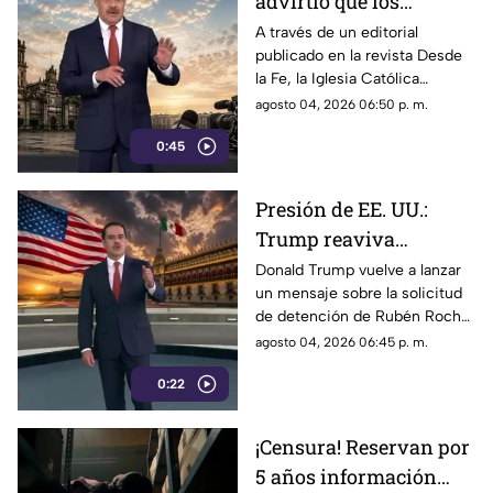
advirtió que los
lineamientos para la
A través de un editorial
publicado en la revista Desde
defensa de las
la Fe, la Iglesia Católica
audiencias podrían
advirtió que los lineamientos
agosto 04, 2026 06:50 p. m.
convertirse en un
para la defensa de las
mecanismo de censura
0:45
audiencias podrían convertirse
en un mecanismo de censura
Presión de EE. UU.:
Trump reaviva
señalamientos contra
Donald Trump vuelve a lanzar
un mensaje sobre la solicitud
Rubén Rocha Moya y
de detención de Rubén Rocha
Enrique Inzunza
Moya y Enrique Inzunza.
agosto 04, 2026 06:45 p. m.
Conoce los detalles y la
0:22
postura de México
¡Censura! Reservan por
5 años información