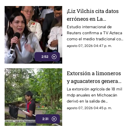
¡Liz Vilchis cita datos
erróneos en La
Mañanera: Estudio de
Estudio internacional de
Reuters confirma a TV Azteca
Reuters confirma
como el medio tradicional con
liderazgo de TV Azteca
mayor alcance y credibilidad
agosto 07, 2026 04:47 p. m.
en alcance y
en México, tras
credibilidad
2:52
inconsistencias en La
Mañanera
Extorsión a limoneros
y aguacateros genera
pérdidas de 18 mil mdp
La extorsión agrícola de 18 mil
mdp anuales en Michoacán
en Michoacán
derivó en la salida de
inspectores de EE. UU.,
agosto 07, 2026 04:45 p. m.
frenando la exportación de
2:31
aguacate y provocando
severas pérdidas