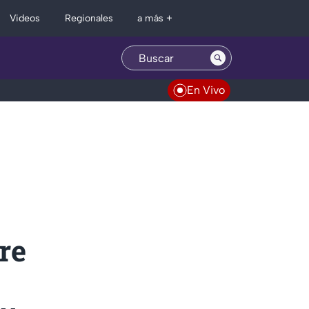
Regionales
Videos
a más +
En Vivo
re