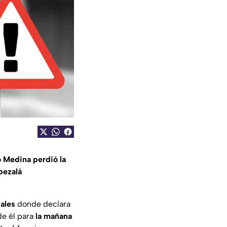
 Medina perdió la
pezalá
iales
donde declara
de él para
la mañana