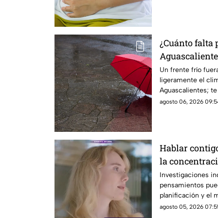
¿Cuánto falta 
Aguascalientes
temporada afe
Un frente frío fue
ligeramente el cli
Aguascalientes; te
pronóstico
agosto 06, 2026 09:5
Hablar contig
la concentrac
Investigaciones in
pensamientos pued
planificación y el
agosto 05, 2026 07:5