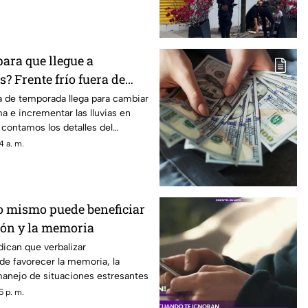
para que llegue a
? Frente frío fuera de
ctará en agosto 2026
ra de temporada llega para cambiar
ma e incrementar las lluvias en
 contamos los detalles del
4 a. m.
o mismo puede beneficiar
ión y la memoria
dican que verbalizar
e favorecer la memoria, la
 manejo de situaciones estresantes
5 p. m.