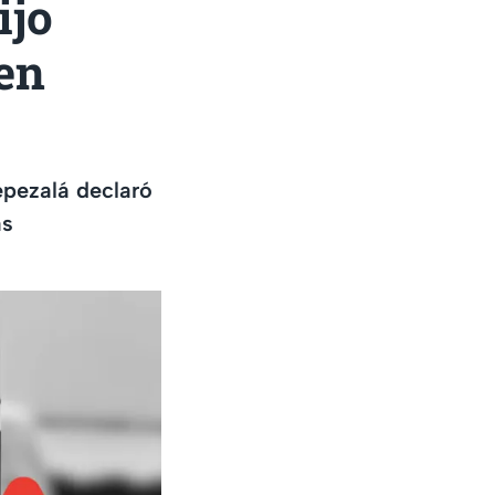
ijo
en
pezalá declaró
as