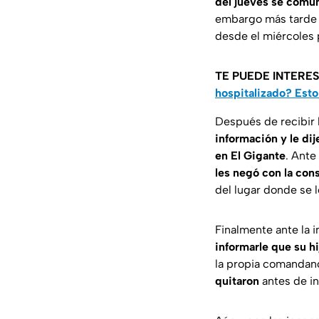
del jueves se comu
embargo más tarde r
desde el miércoles 
TE PUEDE INTERE
hospitalizado? Est
Después de recibir 
información y le di
en El Gigante
. Ante
les negó con la cons
del lugar donde se 
Finalmente ante la 
informarle que su h
la propia comandanc
quitaron
antes de in