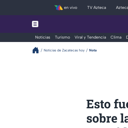
en vivo
TV Azteca
Aztec
Noticias
Turismo
Viral y Tendencia
Clima
D
Noticias de Zacatecas hoy
Nota
Esto fu
sobre l