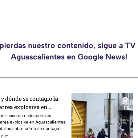
 pierdas nuestro contenido, sigue a TV
Aguascalientes en Google News!
y dónde se contagió la
arrea explosiva en
es
mer caso de ciclosporiasis
rrea explosiva en Aguascalientes;
etalles sobre cómo se contagió
 p. m.