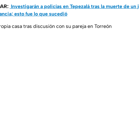
SAR:
Investigarán a policías en Tepezalá tras la muerte de un
ncia; esto fue lo que sucedió
ropia casa tras discusión con su pareja en Torreón