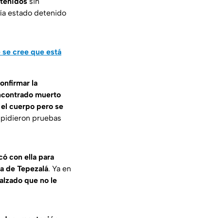
etenidos
sin
bía estado detenido
 se cree que está
onfirmar la
encontrado muerto
 el cuerpo pero se
z pidieron pruebas
có con ella para
ia de Tepezalá
. Ya en
alzado que no le