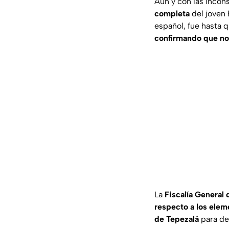
Aún y con las incon
completa
del joven
español, fue hasta 
confirmando que no 
La
Fiscalía General
respecto a los elem
de Tepezalá
para det