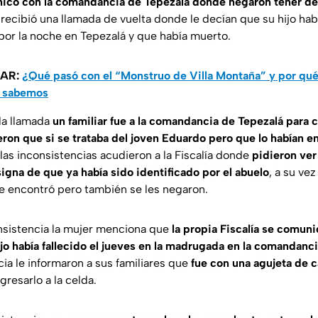
nico con la comandancia de Tepezalá donde negaron tener d
ecibió una llamada de vuelta donde le decían que su hijo ha
por la noche en Tepezalá y que había muerto.
SAR:
¿Qué pasó con el “Monstruo de Villa Montaña” y por qué
o sabemos
la llamada
un familiar fue a la comandancia de Tepezalá para c
jeron que si se trataba del joven Eduardo pero que lo habían 
 las inconsistencias acudieron a la Fiscalía donde
pidieron ver
igna de que ya había sido identificado por el abuelo
, a su ve
le encontró pero también se les negaron.
insistencia la mujer menciona que
la propia Fiscalía se comuni
ijo había fallecido el jueves en la madrugada en la comandanc
ia le informaron a sus familiares que
fue con una agujeta de c
gresarlo a la celda.