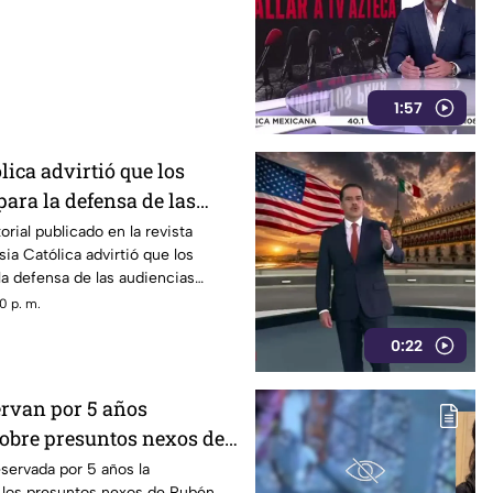
1:57
lica advirtió que los
ara la defensa de las
drían convertirse en un
orial publicado en la revista
esia Católica advirtió que los
 censura
la defensa de las audiencias
se en un mecanismo de censura
0 p. m.
0:22
ervan por 5 años
obre presuntos nexos de
Inzunza con el crimen
servada por 5 años la
 los presuntos nexos de Rubén