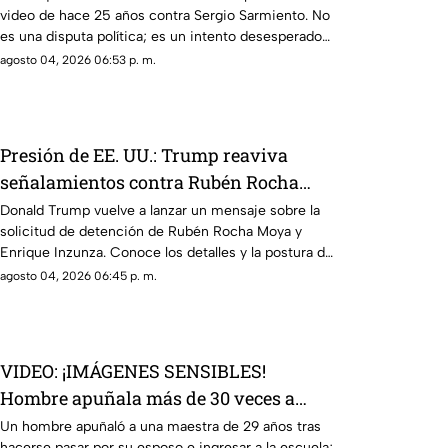
video de hace 25 años contra Sergio Sarmiento. No
descalificación
es una disputa política; es un intento desesperado
por silenciar a la crítica
agosto 04, 2026 06:53 p. m.
Presión de EE. UU.: Trump reaviva
señalamientos contra Rubén Rocha
Moya y Enrique Inzunza
Donald Trump vuelve a lanzar un mensaje sobre la
solicitud de detención de Rubén Rocha Moya y
Enrique Inzunza. Conoce los detalles y la postura de
México
agosto 04, 2026 06:45 p. m.
VIDEO: ¡IMÁGENES SENSIBLES!
Hombre apuñala más de 30 veces a
maestra de 29 años en una escuela
Un hombre apuñaló a una maestra de 29 años tras
hacerse pasar por su esposo e ingresar a la escuela;