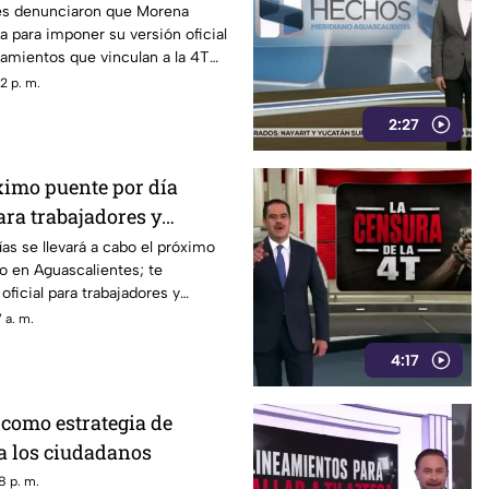
es denunciaron que Morena
a para imponer su versión oficial
amientos que vinculan a la 4T
a.
2 p. m.
2:27
ximo puente por día
ara trabajadores y
n Aguascalientes
as se llevará a cabo el próximo
vo en Aguascalientes; te
oficial para trabajadores y
 a. m.
4:17
como estrategia de
a los ciudadanos
8 p. m.