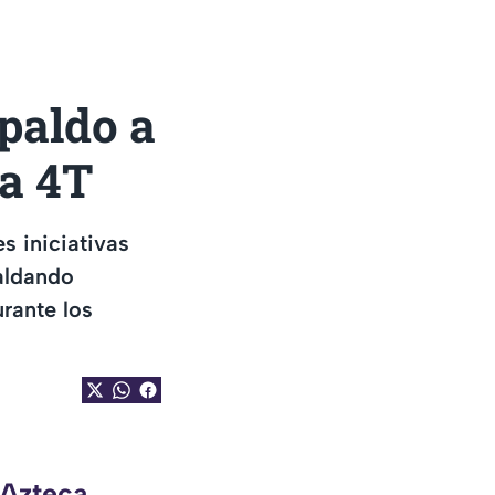
paldo a
la 4T
s iniciativas
aldando
rante los
 Azteca