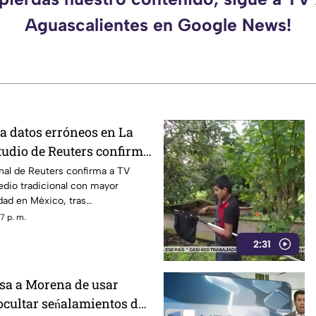
Aguascalientes en Google News!
ita datos erróneos en La
udio de Reuters confirma
V Azteca en alcance y
nal de Reuters confirma a TV
dio tradicional con mayor
idad en México, tras
n La Mañanera
7 p. m.
2:31
sa a Morena de usar
ocultar seńalamientos de