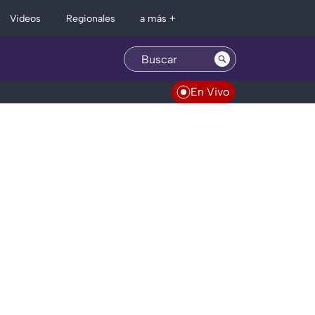
Regionales
Videos
a más +
En Vivo