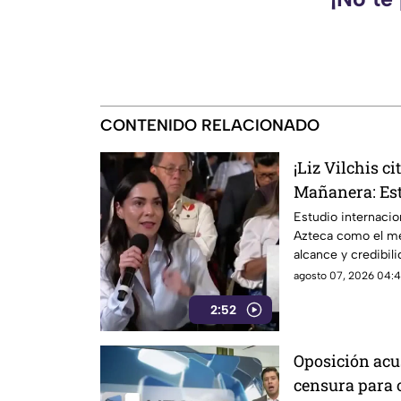
CONTENIDO RELACIONADO
¡Liz Vilchis c
Mañanera: Est
liderazgo de T
Estudio internacio
Azteca como el me
credibilidad
alcance y credibil
inconsistencias e
agosto 07, 2026 04:4
2:52
Oposición acu
censura para 