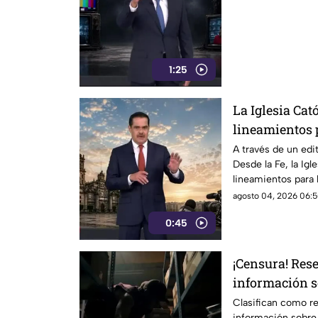
1:25
La Iglesia Cató
lineamientos p
audiencias po
A través de un edit
Desde la Fe, la Igl
mecanismo de
lineamientos para 
podrían convertir
agosto 04, 2026 06:5
0:45
¡Censura! Res
información s
Rocha Moya e 
Clasifican como re
información sobre