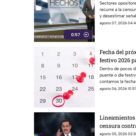
narcopolítica
Sectores opositor
recurre a la censur
y desestimar señal
con la narcopolític
agosto 07, 2026 04:4
0:57
Fecha del pró
festivo 2026 p
estudiantes e
Dentro de pocos dí
puente o día festi
contamos la fecha 
estudiantes
agosto 06, 2026 10:57
Lineamientos 
censura contr
agosto 05, 2026 02:3