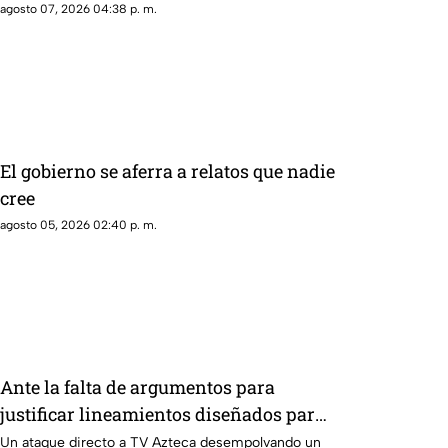
a exgobernador señalado por caso
agosto 07, 2026 04:38 p. m.
AyotzinapaPublicado
El gobierno se aferra a relatos que nadie
cree
agosto 05, 2026 02:40 p. m.
Ante la falta de argumentos para
justificar lineamientos diseñados para
censurar, el Gobierno recurrió a la
Un ataque directo a TV Azteca desempolvando un