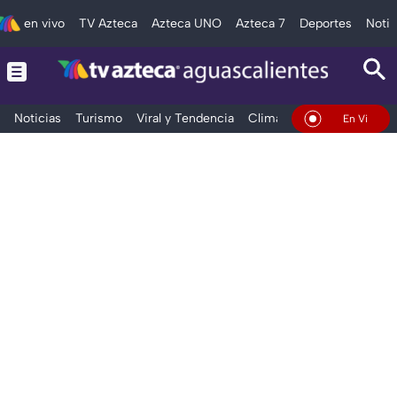
en vivo
TV Azteca
Azteca UNO
Azteca 7
Deportes
Notic
Noticias
Turismo
Viral y Tendencia
Clima
Deportes
Espec
En Vivo