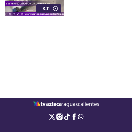
mientras instalaba su puesto
0:31
de verduras en Jersón, Ucrania