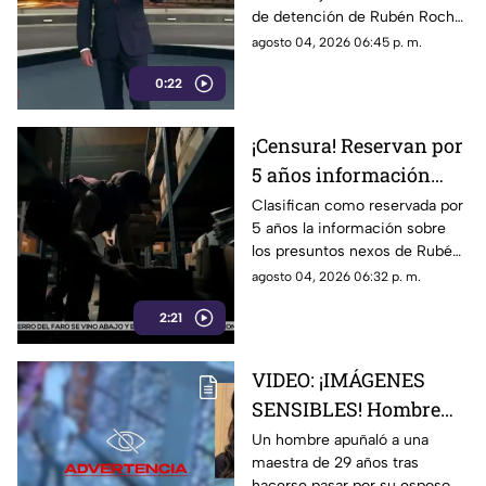
de detención de Rubén Rocha
Enrique Inzunza
Moya y Enrique Inzunza.
agosto 04, 2026 06:45 p. m.
Conoce los detalles y la
0:22
postura de México
¡Censura! Reservan por
5 años información
sobre presuntos nexos
Clasifican como reservada por
5 años la información sobre
de Rocha Moya e
los presuntos nexos de Rubén
Inzunza con el crimen
Rocha Moya y Enrique Inzunza
agosto 04, 2026 06:32 p. m.
con el crimen organizado.
2:21
Conoce los detalles de la
medida
VIDEO: ¡IMÁGENES
SENSIBLES! Hombre
apuñala más de 30
Un hombre apuñaló a una
maestra de 29 años tras
veces a maestra de 29
hacerse pasar por su esposo e