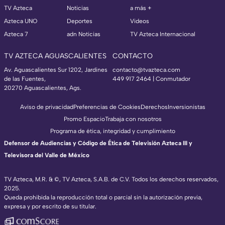
TV Azteca
Noticias
a más +
Azteca UNO
Deportes
Videos
Azteca 7
adn Noticias
TV Azteca Internacional
TV AZTECA AGUASCALIENTES
CONTACTO
Av. Aguascalientes Sur 1202, Jardines
contacto@tvazteca.com
de las Fuentes,
449 917 2464 | Conmutador
20270 Aguascalientes, Ags.
Aviso de privacidad
Preferencias de Cookies
Derechos
Inversionistas
Promo Espacio
Trabaja con nosotros
Programa de ética, integridad y cumplimiento
Defensor de Audiencias y Código de Ética de Televisión Azteca III y
Televisora del Valle de México
TV Azteca, M.R. & ©, TV Azteca, S.A.B. de C.V. Todos los derechos reservados,
2025.
Queda prohibida la reproducción total o parcial sin la autorización previa,
expresa y por escrito de su titular.