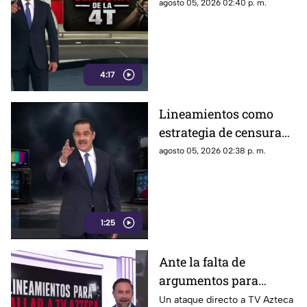
agosto 05, 2026 02:40 p. m.
4:17
Lineamientos como
estrategia de censura
contra los ciudadanos
agosto 05, 2026 02:38 p. m.
1:25
Ante la falta de
argumentos para
justificar lineamientos
Un ataque directo a TV Azteca