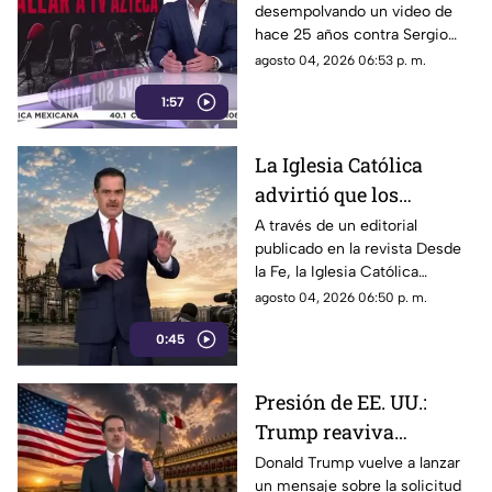
desempolvando un video de
diseñados para
hace 25 años contra Sergio
censurar, el Gobierno
Sarmiento. No es una disputa
agosto 04, 2026 06:53 p. m.
recurrió a la
política; es un intento
descalificación
1:57
desesperado por silenciar a la
crítica
La Iglesia Católica
advirtió que los
lineamientos para la
A través de un editorial
publicado en la revista Desde
defensa de las
la Fe, la Iglesia Católica
audiencias podrían
advirtió que los lineamientos
agosto 04, 2026 06:50 p. m.
convertirse en un
para la defensa de las
mecanismo de censura
0:45
audiencias podrían convertirse
en un mecanismo de censura
Presión de EE. UU.:
Trump reaviva
señalamientos contra
Donald Trump vuelve a lanzar
un mensaje sobre la solicitud
Rubén Rocha Moya y