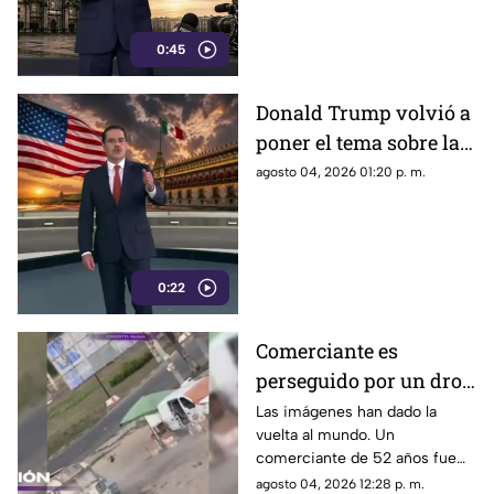
convertirse en un
mecanismo de censura
0:45
Donald Trump volvió a
poner el tema sobre la
mesa sobre la
agosto 04, 2026 01:20 p. m.
detención de Rubén
Rocha Moya y Enrique
Inzunza
0:22
Comerciante es
perseguido por un dron
en Jersón
Las imágenes han dado la
vuelta al mundo. Un
comerciante de 52 años fue
perseguido por un dron FPV
agosto 04, 2026 12:28 p. m.