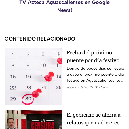
TV Azteca Aguascalientes en Google
News!
CONTENIDO RELACIONADO
Fecha del próximo
puente por día festivo
2026 para trabajadores
Dentro de pocos días se llevará
a cabo el próximo puente o día
y estudiantes en
festivo en Aguascalientes; te
Aguascalientes
contamos la fecha oficial para
agosto 06, 2026 10:57 a. m.
trabajadores y estudiantes
El gobierno se aferra a
relatos que nadie cree