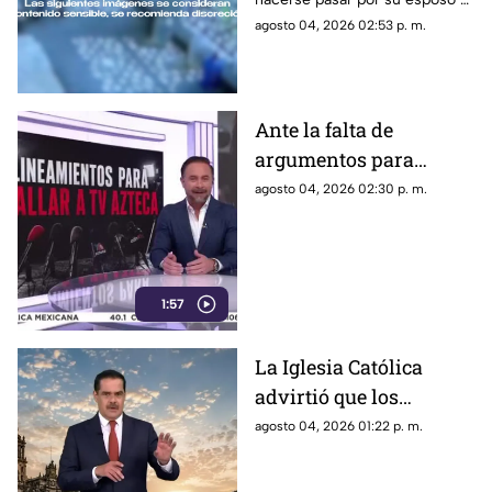
años en una escuela
ingresar a la escuela; te
agosto 04, 2026 02:53 p. m.
contamos lo que se sabe del
caso
Ante la falta de
argumentos para
justificar lineamientos
agosto 04, 2026 02:30 p. m.
diseñados para
censurar, el Gobierno
recurrió a la
descalificación
1:57
La Iglesia Católica
advirtió que los
lineamientos para la
agosto 04, 2026 01:22 p. m.
defensa de las
audiencias podrían