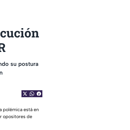
cución
GR
ndo su postura
n
la polémica está en
or opositores de