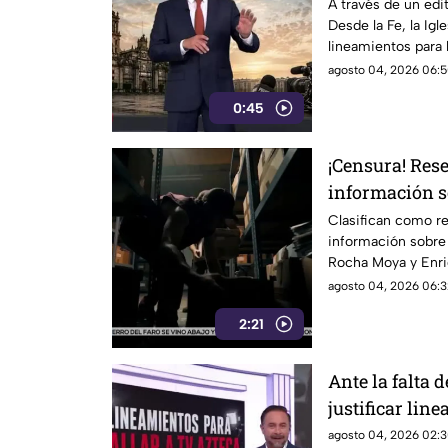
audiencias po
A través de un edit
Desde la Fe, la Igl
mecanismo de
lineamientos para 
podrían convertir
agosto 04, 2026 06:5
0:45
¡Censura! Res
información s
Rocha Moya e 
Clasifican como re
información sobre
Rocha Moya y Enri
organizado. Conoce
agosto 04, 2026 06:3
2:21
Ante la falta
justificar lin
censurar, el G
agosto 04, 2026 02:3