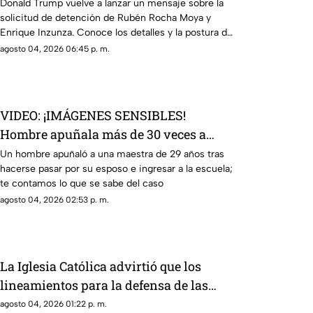
Moya y Enrique Inzunza
Donald Trump vuelve a lanzar un mensaje sobre la
solicitud de detención de Rubén Rocha Moya y
Enrique Inzunza. Conoce los detalles y la postura de
México
agosto 04, 2026 06:45 p. m.
VIDEO: ¡IMÁGENES SENSIBLES!
Hombre apuñala más de 30 veces a
maestra de 29 años en una escuela
Un hombre apuñaló a una maestra de 29 años tras
hacerse pasar por su esposo e ingresar a la escuela;
te contamos lo que se sabe del caso
agosto 04, 2026 02:53 p. m.
La Iglesia Católica advirtió que los
lineamientos para la defensa de las
audiencias podrían convertirse en un
agosto 04, 2026 01:22 p. m.