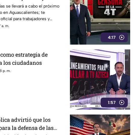
n Aguascalientes
as se llevará a cabo el próximo
vo en Aguascalientes; te
oficial para trabajadores y
 a. m.
4:17
como estrategia de
a los ciudadanos
8 p. m.
1:57
lica advirtió que los
ara la defensa de las