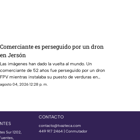
mecanismo de censura
Comerciante es perseguido por un dron
en Jersón
Las imágenes han dado la vuelta al mundo. Un
comerciante de 52 años fue perseguido por un dron
FPV mientras instalaba su puesto de verduras en
Jersón, Ucrania
agosto 04, 2026 12:28 p. m.
CONTACTO
NTES
contacto@tvazteca.com
449 917 2464 | Conmutador
tes Sur 1202,
Fuentes,