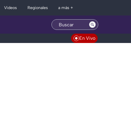
Regionales
Videos
a más +
En Vivo