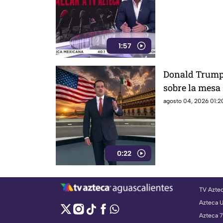
descalificació
1:57
Donald Trump 
sobre la mesa 
Rubén Rocha 
agosto 04, 2026 01:20
0:22
TV Azte
Azteca 
Azteca 7