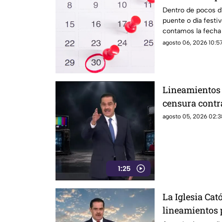
estudiantes e
Dentro de pocos dí
puente o día festi
contamos la fecha 
estudiantes
agosto 06, 2026 10:57
Lineamientos 
censura contr
agosto 05, 2026 02:3
1:25
La Iglesia Cató
lineamientos p