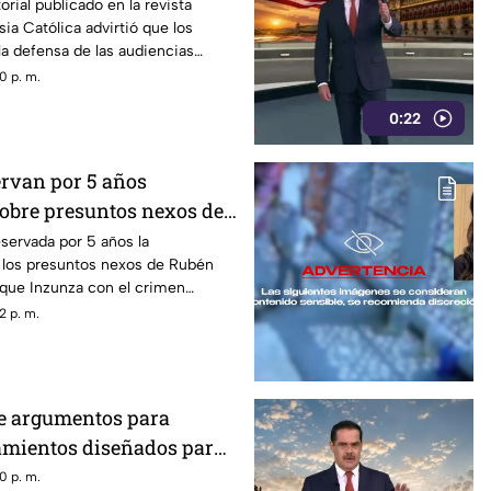
drían convertirse en un
orial publicado en la revista
esia Católica advirtió que los
 censura
la defensa de las audiencias
se en un mecanismo de censura
0 p. m.
0:22
ervan por 5 años
obre presuntos nexos de
Inzunza con el crimen
servada por 5 años la
 los presuntos nexos de Rubén
que Inzunza con el crimen
 los detalles de la medida
2 p. m.
 de argumentos para
eamientos diseñados para
obierno recurrió a la
0 p. m.