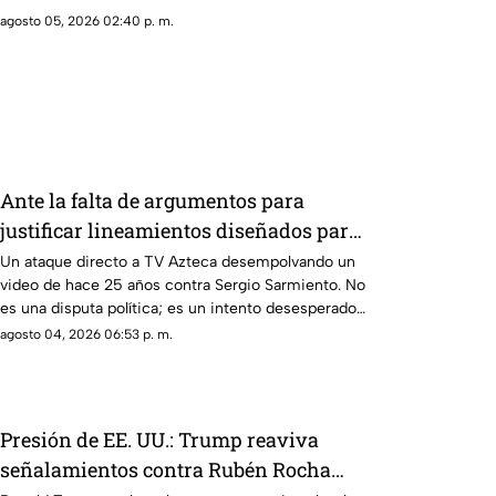
agosto 05, 2026 02:40 p. m.
Ante la falta de argumentos para
justificar lineamientos diseñados para
censurar, el Gobierno recurrió a la
Un ataque directo a TV Azteca desempolvando un
video de hace 25 años contra Sergio Sarmiento. No
descalificación
es una disputa política; es un intento desesperado
por silenciar a la crítica
agosto 04, 2026 06:53 p. m.
Presión de EE. UU.: Trump reaviva
señalamientos contra Rubén Rocha