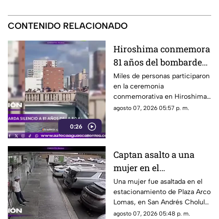
CONTENIDO RELACIONADO
Hiroshima conmemora
81 años del bombardeo
atómico con un minuto
Miles de personas participaron
en la ceremonia
de silencio
conmemorativa en Hiroshima,
donde se recordó a las
agosto 07, 2026 05:57 p. m.
víctimas del bombardeo
0:26
atómico ocurrido en 1945
Captan asalto a una
mujer en el
estacionamiento de
Una mujer fue asaltada en el
estacionamiento de Plaza Arco
Plaza Arco Lomas
Lomas, en San Andrés Cholula.
El ataque quedó registrado por
agosto 07, 2026 05:48 p. m.