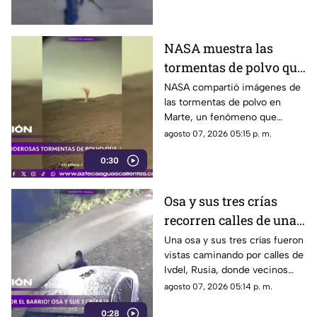
Estados Unidos
NASA muestra las
tormentas de polvo que
cubren Marte
NASA compartió imágenes de
las tormentas de polvo en
Marte, un fenómeno que
puede extenderse por miles de
agosto 07, 2026 05:15 p. m.
kilómetros y afectar las
0:30
misiones de exploración
Osa y sus tres crías
recorren calles de una
ciudad en Rusia
Una osa y sus tres crías fueron
vistas caminando por calles de
Ivdel, Rusia, donde vecinos
reportan un aumento en los
agosto 07, 2026 05:14 p. m.
avistamientos de estos
0:28
animales