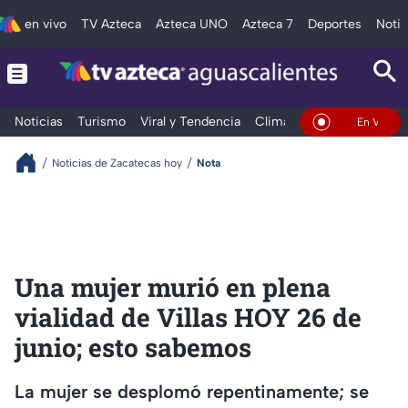
en vivo
TV Azteca
Azteca UNO
Azteca 7
Deportes
Notic
Noticias
Turismo
Viral y Tendencia
Clima
Deportes
Espec
En Vivo
Noticias de Zacatecas hoy
Nota
Una mujer murió en plena
vialidad de Villas HOY 26 de
junio; esto sabemos
La mujer se desplomó repentinamente; se