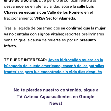
entre 55 a 60 años
que perdió el conocimiento tras
desvanecerse en plena vialidad sobre la
calle Luis
Chávez en esquina con Valle de los Romero
en el
fraccionamiento
VNSA Sector Alameda.
Tras la llegada de paramédicos
se confirmó que la mujer
ya no contaba con signos vitales
; reportes preliminares
señalan que la causa de muerte es por un
presunto
infarto.
TE PUEDE INTERESAR:
Joven hidrocálido muere en la
búsqueda del sueño americano; escapó de las patrullas
fronterizas pero fue encontrado sin vida días después
¡No te pierdas nuestro contenido, sigue a
TV Azteca Aguascalientes en Google
News!