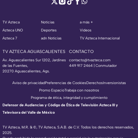
TV Azteca
Noticias
a más +
Azteca UNO
Deportes
Videos
Azteca 7
adn Noticias
TV Azteca Internacional
TV AZTECA AGUASCALIENTES
CONTACTO
Av. Aguascalientes Sur 1202, Jardines
contacto@tvazteca.com
de las Fuentes,
449 917 2464 | Conmutador
20270 Aguascalientes, Ags.
Aviso de privacidad
Preferencias de Cookies
Derechos
Inversionistas
Promo Espacio
Trabaja con nosotros
Programa de ética, integridad y cumplimiento
Defensor de Audiencias y Código de Ética de Televisión Azteca III y
Televisora del Valle de México
TV Azteca, M.R. & ©, TV Azteca, S.A.B. de C.V. Todos los derechos reservados,
2025.