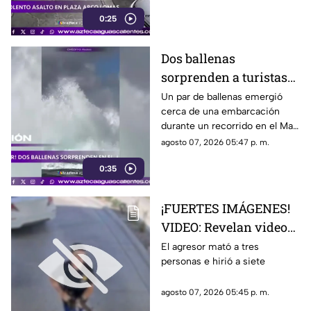
cámaras de seguridad
0:25
Dos ballenas
sorprenden a turistas
durante avistamiento
Un par de ballenas emergió
cerca de una embarcación
en el Mar de Cortés
durante un recorrido en el Mar
de Cortés. El avistamiento fue
agosto 07, 2026 05:47 p. m.
captado en video y sorprendió
0:35
a los visitantes.
¡FUERTES IMÁGENES!
VIDEO: Revelan videos
de seguridad del tiroteo
El agresor mató a tres
personas e hirió a siete
realizado en famosa
cadena de
agosto 07, 2026 05:45 p. m.
hamburguesas en