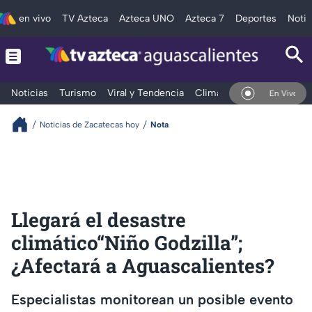
en vivo
TV Azteca
Azteca UNO
Azteca 7
Deportes
Notic
Noticias
Turismo
Viral y Tendencia
Clima
Deportes
Espec
En Vivo
Noticias de Zacatecas hoy
Nota
Llegará el desastre
climático“Niño Godzilla”;
¿Afectará a Aguascalientes?
Especialistas monitorean un posible evento