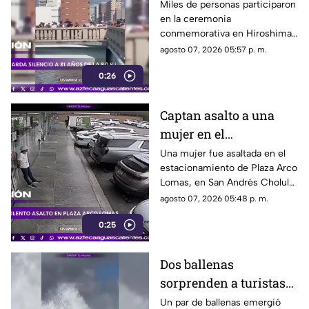
atómico con un minuto
Miles de personas participaron
en la ceremonia
de silencio
conmemorativa en Hiroshima,
donde se recordó a las
agosto 07, 2026 05:57 p. m.
víctimas del bombardeo
0:26
atómico ocurrido en 1945
Captan asalto a una
mujer en el
estacionamiento de
Una mujer fue asaltada en el
estacionamiento de Plaza Arco
Plaza Arco Lomas
Lomas, en San Andrés Cholula.
El ataque quedó registrado por
agosto 07, 2026 05:48 p. m.
cámaras de seguridad
0:25
Dos ballenas
sorprenden a turistas
durante avistamiento
Un par de ballenas emergió