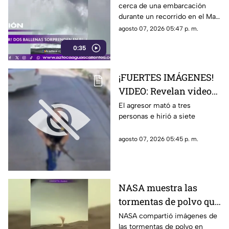
cerca de una embarcación
en el Mar de Cortés
durante un recorrido en el Mar
de Cortés. El avistamiento fue
agosto 07, 2026 05:47 p. m.
captado en video y sorprendió
0:35
a los visitantes.
¡FUERTES IMÁGENES!
VIDEO: Revelan videos
de seguridad del tiroteo
El agresor mató a tres
personas e hirió a siete
realizado en famosa
cadena de
agosto 07, 2026 05:45 p. m.
hamburguesas en
Estados Unidos
NASA muestra las
tormentas de polvo que
cubren Marte
NASA compartió imágenes de
las tormentas de polvo en