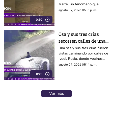
Marte, un fenómeno que
puede extenderse por miles de
agosto 07, 2026 05:15 p. m.
kilómetros y afectar las
0:30
misiones de exploración
Osa y sus tres crías
recorren calles de una
ciudad en Rusia
Una osa y sus tres crías fueron
vistas caminando por calles de
Ivdel, Rusia, donde vecinos
reportan un aumento en los
agosto 07, 2026 05:14 p. m.
avistamientos de estos
0:28
animales
Ver más