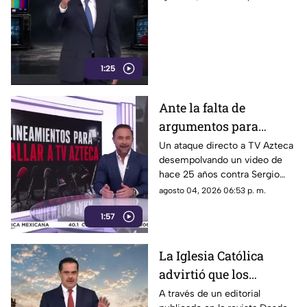
1:25
Ante la falta de
argumentos para
justificar lineamientos
Un ataque directo a TV Azteca
desempolvando un video de
diseñados para
hace 25 años contra Sergio
censurar, el Gobierno
Sarmiento. No es una disputa
agosto 04, 2026 06:53 p. m.
recurrió a la
política; es un intento
descalificación
1:57
desesperado por silenciar a la
crítica
La Iglesia Católica
advirtió que los
lineamientos para la
A través de un editorial