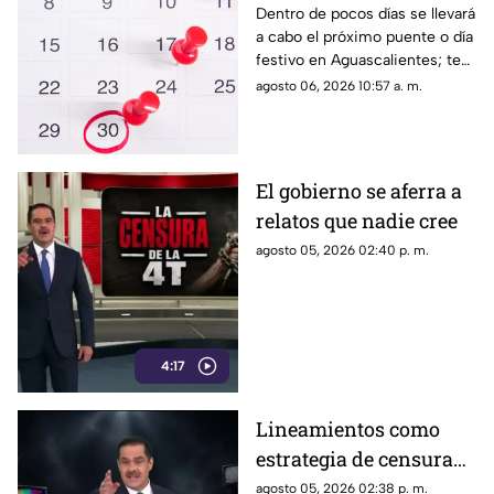
2026 para trabajadores
Dentro de pocos días se llevará
a cabo el próximo puente o día
y estudiantes en
festivo en Aguascalientes; te
Aguascalientes
contamos la fecha oficial para
agosto 06, 2026 10:57 a. m.
trabajadores y estudiantes
El gobierno se aferra a
relatos que nadie cree
agosto 05, 2026 02:40 p. m.
4:17
Lineamientos como
estrategia de censura
contra los ciudadanos
agosto 05, 2026 02:38 p. m.