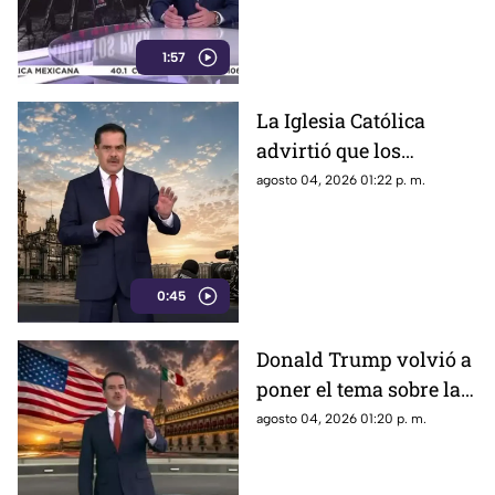
censurar, el Gobierno
recurrió a la
descalificación
1:57
La Iglesia Católica
advirtió que los
lineamientos para la
agosto 04, 2026 01:22 p. m.
defensa de las
audiencias podrían
convertirse en un
mecanismo de censura
0:45
Donald Trump volvió a
poner el tema sobre la
mesa sobre la
agosto 04, 2026 01:20 p. m.
detención de Rubén
Rocha Moya y Enrique