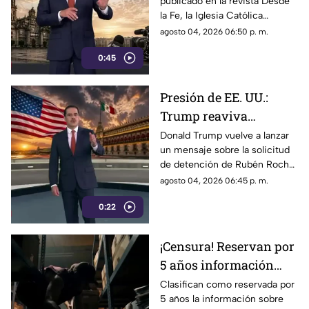
publicado en la revista Desde
defensa de las
la Fe, la Iglesia Católica
audiencias podrían
advirtió que los lineamientos
agosto 04, 2026 06:50 p. m.
convertirse en un
para la defensa de las
mecanismo de censura
0:45
audiencias podrían convertirse
en un mecanismo de censura
Presión de EE. UU.:
Trump reaviva
señalamientos contra
Donald Trump vuelve a lanzar
un mensaje sobre la solicitud
Rubén Rocha Moya y
de detención de Rubén Rocha
Enrique Inzunza
Moya y Enrique Inzunza.
agosto 04, 2026 06:45 p. m.
Conoce los detalles y la
0:22
postura de México
¡Censura! Reservan por
5 años información
sobre presuntos nexos
Clasifican como reservada por
5 años la información sobre
de Rocha Moya e