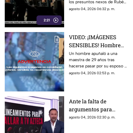
los presuntos nexos de Rubén
Inzunza con el crimen
Rocha Moya y Enrique Inzunza
agosto 04, 2026 06:32 p. m.
con el crimen organizado.
2:21
Conoce los detalles de la
medida
VIDEO: ¡IMÁGENES
SENSIBLES! Hombre
apuñala más de 30
Un hombre apuñaló a una
maestra de 29 años tras
veces a maestra de 29
hacerse pasar por su esposo e
años en una escuela
ingresar a la escuela; te
agosto 04, 2026 02:53 p. m.
contamos lo que se sabe del
caso
Ante la falta de
argumentos para
justificar lineamientos
agosto 04, 2026 02:30 p. m.
diseñados para