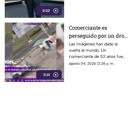
Inzunza
0:22
Comerciante es
perseguido por un dron
en Jersón
Las imágenes han dado la
vuelta al mundo. Un
comerciante de 52 años fue
perseguido por un dron FPV
agosto 04, 2026 12:28 p. m.
mientras instalaba su puesto
0:31
de verduras en Jersón, Ucrania