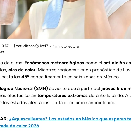
 13:57
| Actualizado 🕑 12:47
1 minuto lectura
uez
o de clima!
Fenómenos meteorológicos
como el
anticiclón
ca
los,
olas de calor.
Mientras regiones tienen pronóstico de lluvi
 hasta los
45°
específicamente en seis zonas en México.
lógico Nacional (SMN)
advierte que a partir del
jueves 5 de 
uyos efectos serán
temperaturas extremas
durante la tarde. A 
los estados afectados por la circulación anticiclónica.
SAR:
¿Aguascalientes? Los estados en México que esperan t
ada de calor 2026