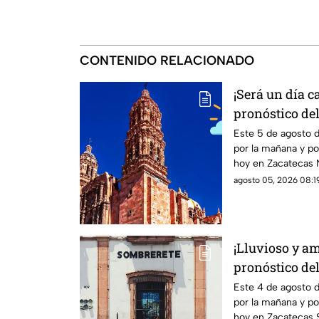
CONTENIDO RELACIONADO
¡Será un día ca
pronóstico de
miércoles 5 de
Este 5 de agosto 
por la mañana y por
hoy en Zacatecas N
agosto 05, 2026 08:19
¡Lluvioso y am
pronóstico de
martes 4 de a
Este 4 de agosto 
por la mañana y por
hoy en Zacatecas S