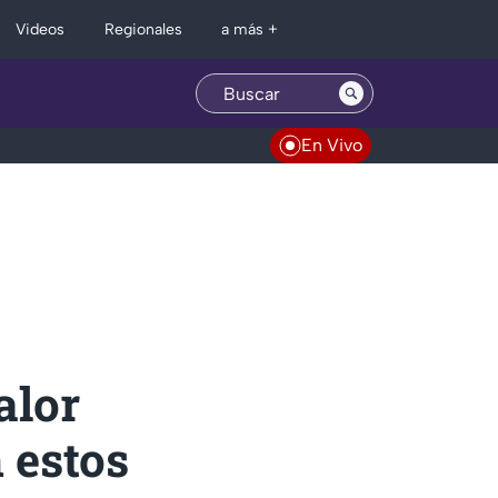
Regionales
Videos
a más +
En Vivo
alor
 estos