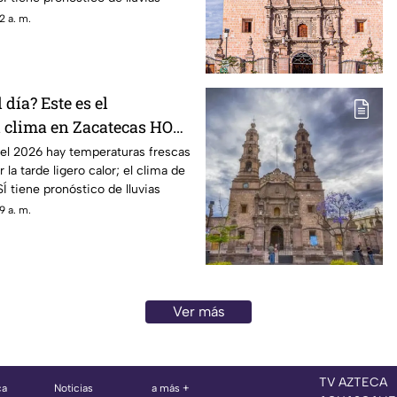
2 a. m.
 día? Este es el
l clima en Zacatecas HOY
sto
del 2026 hay temperaturas frescas
 la tarde ligero calor; el clima de
Í tiene pronóstico de lluvias
9 a. m.
Ver más
TV AZTECA
ca
Noticias
a más +