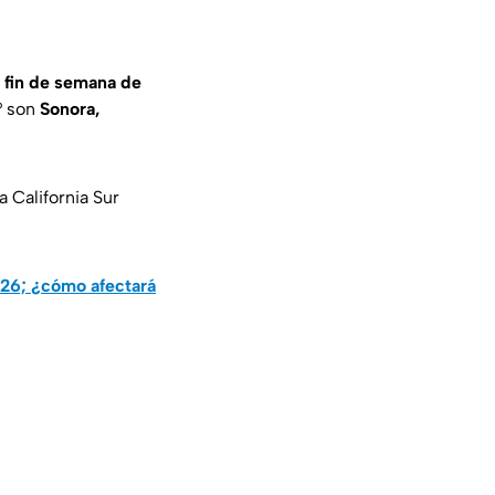
 fin de semana de
° son
Sonora,
 California Sur
026; ¿cómo afectará