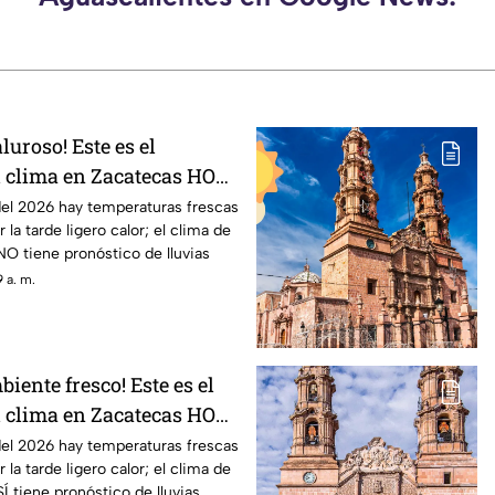
luroso! Este es el
l clima en Zacatecas HOY
 agosto
del 2026 hay temperaturas frescas
 la tarde ligero calor; el clima de
O tiene pronóstico de lluvias
 a. m.
biente fresco! Este es el
l clima en Zacatecas HOY
gosto
del 2026 hay temperaturas frescas
 la tarde ligero calor; el clima de
Í tiene pronóstico de lluvias