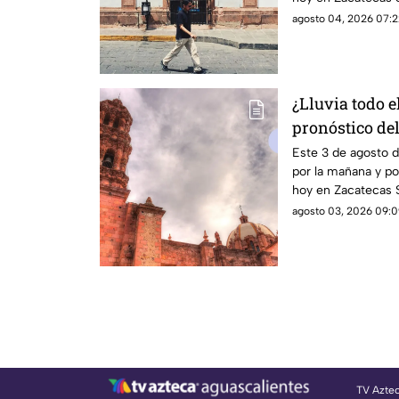
agosto 04, 2026 07:2
¿Lluvia todo el
pronóstico de
lunes 3 de ago
Este 3 de agosto 
por la mañana y por
hoy en Zacatecas S
agosto 03, 2026 09:0
TV Azte