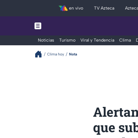
en vivo
TV Azteca
Aztec
Noticias
Turismo
Viral y Tendencia
Clima
D
Clima hoy
Nota
Alertan
que sub