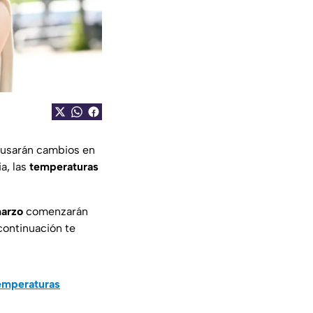
usarán cambios en
a, las
temperaturas
marzo
comenzarán
continuación te
emperaturas