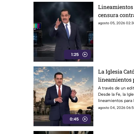
Lineamientos 
censura contr
agosto 05, 2026 02:3
1:25
La Iglesia Cató
lineamientos p
audiencias po
A través de un edit
Desde la Fe, la Igl
mecanismo de
lineamientos para 
podrían convertir
agosto 04, 2026 06:5
0:45