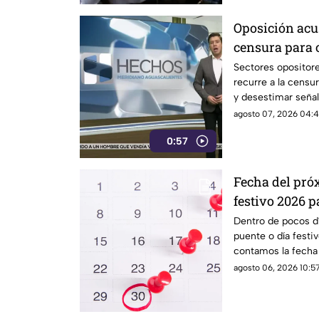
Oposición acu
censura para 
narcopolítica
Sectores opositor
recurre a la censur
y desestimar señal
con la narcopolític
agosto 07, 2026 04:4
0:57
Fecha del pró
festivo 2026 p
estudiantes e
Dentro de pocos dí
puente o día festi
contamos la fecha 
estudiantes
agosto 06, 2026 10:57