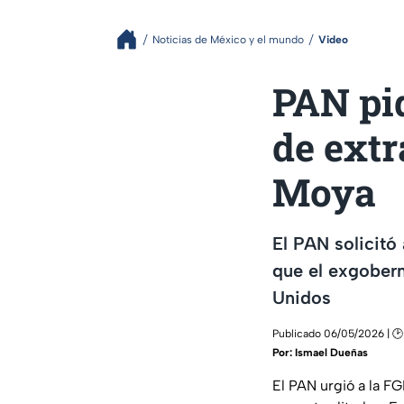
Noticias de México y el mundo
Video
PAN pid
de ext
Moya
El PAN solicitó 
que el exgober
Unidos
Publicado 06/05/2026 | 🕑
Por:
Ismael Dueñas
El PAN urgió a la F