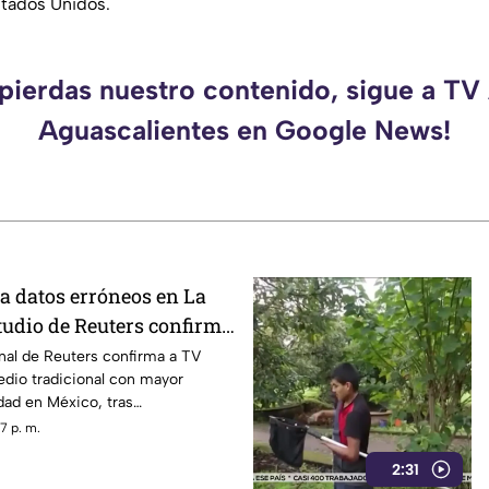
stados Unidos.
 pierdas nuestro contenido, sigue a TV
Aguascalientes en Google News!
ita datos erróneos en La
udio de Reuters confirma
V Azteca en alcance y
nal de Reuters confirma a TV
dio tradicional con mayor
idad en México, tras
n La Mañanera
7 p. m.
2:31