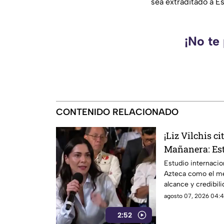
sea extraditado a E
¡No te
CONTENIDO RELACIONADO
¡Liz Vilchis c
Mañanera: Est
liderazgo de T
Estudio internacio
Azteca como el me
credibilidad
alcance y credibil
inconsistencias e
agosto 07, 2026 04:4
2:52