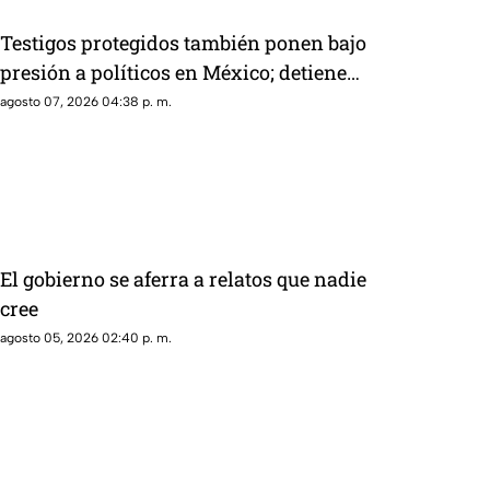
Testigos protegidos también ponen bajo
presión a políticos en México; detienen
a exgobernador señalado por caso
agosto 07, 2026 04:38 p. m.
AyotzinapaPublicado
El gobierno se aferra a relatos que nadie
cree
agosto 05, 2026 02:40 p. m.