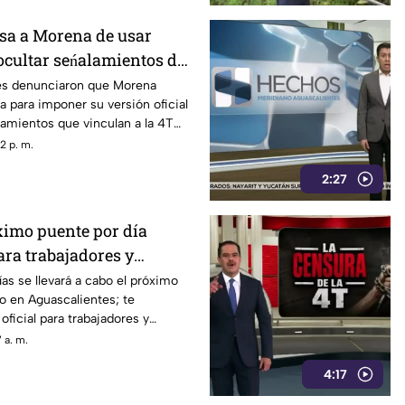
sa a Morena de usar
ocultar seńalamientos de
es denunciaron que Morena
a para imponer su versión oficial
amientos que vinculan a la 4T
a.
2 p. m.
2:27
ximo puente por día
ara trabajadores y
n Aguascalientes
as se llevará a cabo el próximo
vo en Aguascalientes; te
oficial para trabajadores y
 a. m.
4:17