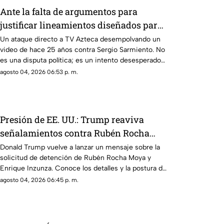
Ante la falta de argumentos para
justificar lineamientos diseñados para
censurar, el Gobierno recurrió a la
Un ataque directo a TV Azteca desempolvando un
video de hace 25 años contra Sergio Sarmiento. No
descalificación
es una disputa política; es un intento desesperado
por silenciar a la crítica
agosto 04, 2026 06:53 p. m.
Presión de EE. UU.: Trump reaviva
señalamientos contra Rubén Rocha
Moya y Enrique Inzunza
Donald Trump vuelve a lanzar un mensaje sobre la
solicitud de detención de Rubén Rocha Moya y
Enrique Inzunza. Conoce los detalles y la postura de
México
agosto 04, 2026 06:45 p. m.