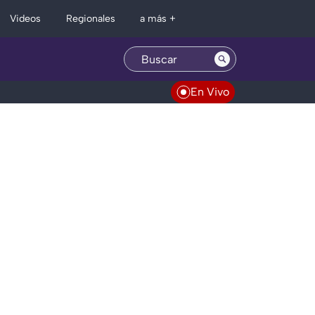
Regionales
Videos
a más +
En Vivo