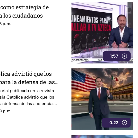
como estrategia de
a los ciudadanos
8 p. m.
1:57
lica advirtió que los
ara la defensa de las
drían convertirse en un
orial publicado en la revista
esia Católica advirtió que los
 censura
la defensa de las audiencias
se en un mecanismo de censura
0 p. m.
0:22