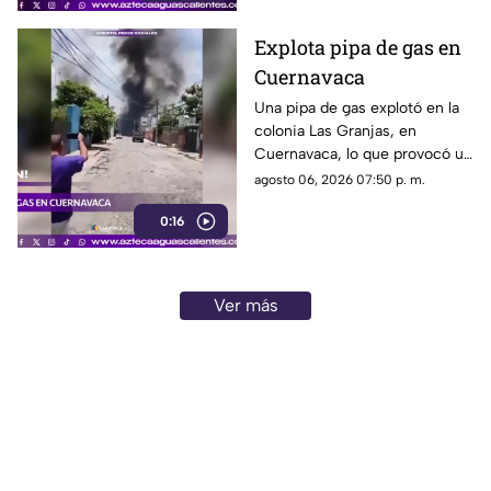
Explota pipa de gas en
Cuernavaca
Una pipa de gas explotó en la
colonia Las Granjas, en
Cuernavaca, lo que provocó un
despliegue de bomberos y
agosto 06, 2026 07:50 p. m.
Protección Civil
0:16
Ver más