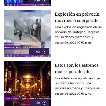
0:38
Explosión en polvorín
moviliza a cuerpos de
emergencia
Una explosión registrada en un
polvorín de Jiutepec, Morelos,
causó daños materiales y
generó un operativo de
agosto 06, 2026 07:52 p. m.
atención por parte de
1:02
autoridades
Estos son los estrenos
más esperados de
agosto
La cartelera de agosto incluye
un drama histórico, una
película animada y una nueva
entrega de terror para distintos
agosto 06, 2026 07:51 p. m.
públicos.
1:18