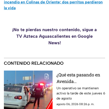
incendio en Colinas de Oriente; dos perritos perdieron
la vida
¡No te pierdas nuestro contenido, sigue a
TV Azteca Aguascalientes en Google
News!
CONTENIDO RELACIONADO
¿Qué esta pasando en
Avenida
Aguascalientes?
Un operativo se mantienen
activo la tarde de este jueves 6
Reportan persecución y
de agosto
accidente vehicular
agosto 06, 2026 08:26 p. m.