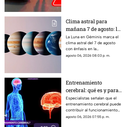
Clima astral para
mañana 7 de agosto: la
Luna cambia a Géminis
La Luna en Géminis marca el
clima astral del 7 de agosto
y favorece la
con énfasis en la
comunicación
comunicación, las ideas y los
agosto 06, 2026 08:03 p. m.
cambios. Conoce los tránsitos
y tu horóscopo
Entrenamiento
cerebral: qué es y para
qué sirve
Especialistas señalan que el
entrenamiento cerebral puede
contribuir al funcionamiento
cognitivo cuando se combina
agosto 06, 2026 07:55 p. m.
con hábitos saludables