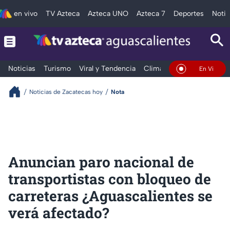
en vivo
TV Azteca
Azteca UNO
Azteca 7
Deportes
Notic
Noticias
Turismo
Viral y Tendencia
Clima
Deportes
Espec
En Vivo
Noticias de Zacatecas hoy
Nota
Anuncian paro nacional de
transportistas con bloqueo de
carreteras ¿Aguascalientes se
verá afectado?