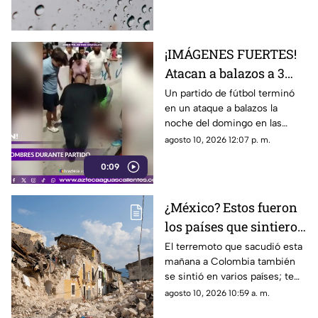
agosto
¡IMÁGENES FUERTES!
Atacan a balazos a 3
hombres durante un
Un partido de fútbol terminó
en un ataque a balazos la
partido de fútbol en
noche del domingo en las
Morelos
canchas de la colonia Jardín
agosto 10, 2026 12:07 p. m.
Juárez, en Jiutepec, Morelos,
0:09
donde 3 hombres resultaron
heridos por impactos de arma
de fuego
¿México? Estos fueron
los países que sintieron
los efectos del fuerte
El terremoto que sacudió esta
mañana a Colombia también
terremoto en Colombia
se sintió en varios países; te
hoy 10 de agosto
contamos los detalles y lo que
agosto 10, 2026 10:59 a. m.
se sabe de los muertos y