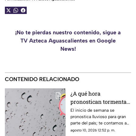
¡No te pierdas nuestro contenido, sigue a
TV Azteca Aguascalientes en Google
News!
CONTENIDO RELACIONADO
¿A qué hora
pronostican tormenta
en Aguascalientes?
El inicio de semana se
pronostica lluvioso para gran
Emiten alerta por
parte del país; te contamos a
lluvia intensa en
qué hora hay probabilidad de
agosto 10, 2026 12:52 p. m.
México hoy 10 de
lluvia en Aguascalientes