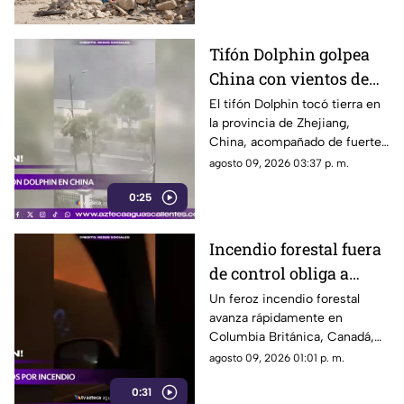
heridos
Tifón Dolphin golpea
China con vientos de
151 km/h y deja
El tifón Dolphin tocó tierra en
la provincia de Zhejiang,
inundaciones
China, acompañado de fuertes
vientos e inundaciones en
agosto 09, 2026 03:37 p. m.
zonas costeras.
0:25
Incendio forestal fuera
de control obliga a
evacuar a más de 20
Un feroz incendio forestal
avanza rápidamente en
mil personas
Columbia Británica, Canadá,
donde más de 20 mil personas
agosto 09, 2026 01:01 p. m.
han recibido órdenes de
0:31
evacuación ante la