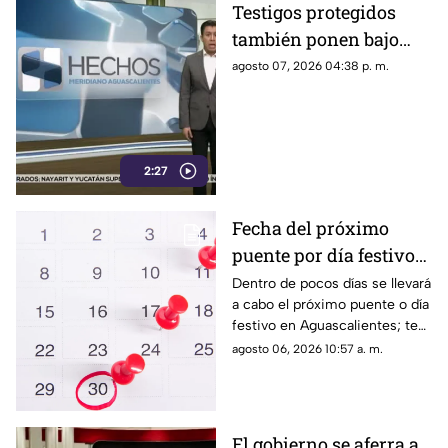
Testigos protegidos
también ponen bajo
presión a políticos en
agosto 07, 2026 04:38 p. m.
México; detienen a
exgobernador señalado
por caso
AyotzinapaPublicado
2:27
Fecha del próximo
puente por día festivo
2026 para trabajadores
Dentro de pocos días se llevará
a cabo el próximo puente o día
y estudiantes en
festivo en Aguascalientes; te
Aguascalientes
contamos la fecha oficial para
agosto 06, 2026 10:57 a. m.
trabajadores y estudiantes
El gobierno se aferra a