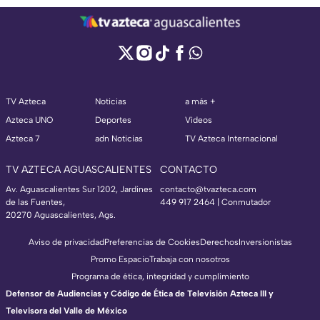
TV Azteca
Noticias
a más +
Azteca UNO
Deportes
Videos
Azteca 7
adn Noticias
TV Azteca Internacional
TV AZTECA AGUASCALIENTES
CONTACTO
Av. Aguascalientes Sur 1202, Jardines
contacto@tvazteca.com
de las Fuentes,
449 917 2464 | Conmutador
20270 Aguascalientes, Ags.
Aviso de privacidad
Preferencias de Cookies
Derechos
Inversionistas
Promo Espacio
Trabaja con nosotros
Programa de ética, integridad y cumplimiento
Defensor de Audiencias y Código de Ética de Televisión Azteca III y
Televisora del Valle de México