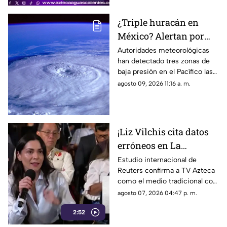
propagación de las llamas
¿Triple huracán en
México? Alertan por
tres zonas en el Pacífico
Autoridades meteorológicas
han detectado tres zonas de
con potencial ciclónico
baja presión en el Pacífico las
en próximas horas
cuales podrían evolucionar en
agosto 09, 2026 11:16 a. m.
próximas horas; aquí los
detalles
¡Liz Vilchis cita datos
erróneos en La
Mañanera: Estudio de
Estudio internacional de
Reuters confirma a TV Azteca
Reuters confirma
como el medio tradicional con
liderazgo de TV Azteca
mayor alcance y credibilidad
agosto 07, 2026 04:47 p. m.
en alcance y
en México, tras
credibilidad
2:52
inconsistencias en La
Mañanera