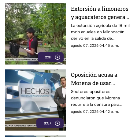
Extorsión a limoneros
y aguacateros genera
pérdidas de 18 mil mdp
La extorsión agrícola de 18 mil
mdp anuales en Michoacán
en Michoacán
derivó en la salida de
inspectores de EE. UU.,
agosto 07, 2026 04:45 p. m.
frenando la exportación de
2:31
aguacate y provocando
severas pérdidas
Oposición acusa a
Morena de usar
censura para ocultar
Sectores opositores
denunciaron que Morena
seńalamientos de
recurre a la censura para
narcopolítica
imponer su versión oficial y
agosto 07, 2026 04:42 p. m.
desestimar señalamientos que
0:57
vinculan a la 4T con la
narcopolítica.