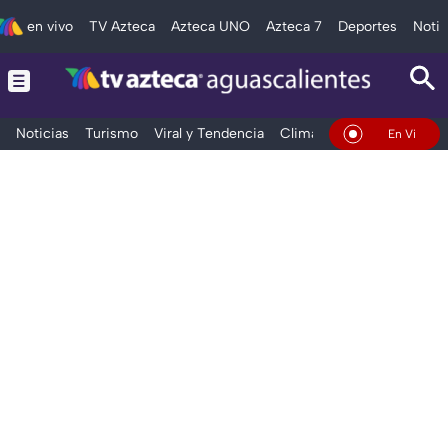
en vivo
TV Azteca
Azteca UNO
Azteca 7
Deportes
Notic
Noticias
Turismo
Viral y Tendencia
Clima
Deportes
Espec
En Vivo