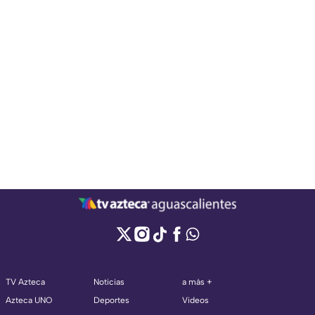
TV Azteca
Noticias
a más +
Azteca UNO
Deportes
Videos