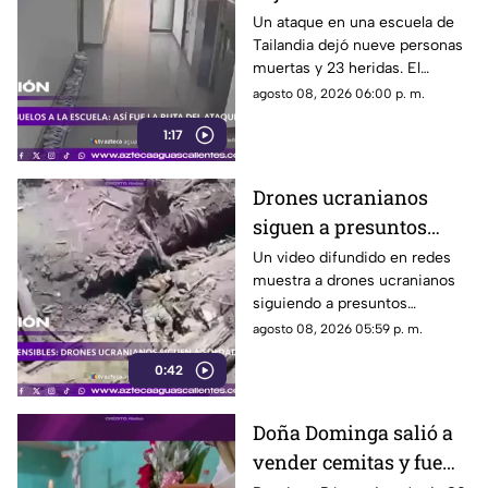
tras agresión en una
Un ataque en una escuela de
Tailandia dejó nueve personas
escuela
muertas y 23 heridas. El
presunto agresor, de 14 años,
agosto 08, 2026 06:00 p. m.
también falleció
1:17
Drones ucranianos
siguen a presuntos
soldados rusos durante
Un video difundido en redes
muestra a drones ucranianos
varias horas
siguiendo a presuntos
soldados rusos antes de un
agosto 08, 2026 05:59 p. m.
ataque durante la guerra
0:42
Doña Dominga salió a
vender cemitas y fue