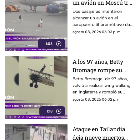
un avión en Moscú tras
llegar tarde a su vuelo
Dos pasajeras intentaron
alcanzar un avión en el
aeropuerto Sheremétievo de
Moscú tras llegar tarde a su
agosto 08, 2026 06:03 p. m.
vuelo, pero no pudieron
1:03
abordarlo
A los 97 años, Betty
Bromage rompe su
propio récord Guinness
Betty Bromage, de 97 años,
volvió a realizar wing walking
en las alturas
en Inglaterra y rompió su
propio récord Guinness tras
agosto 08, 2026 06:02 p. m.
superar un accidente
1:18
cerebrovascular
Ataque en Tailandia
deja nueve muertos