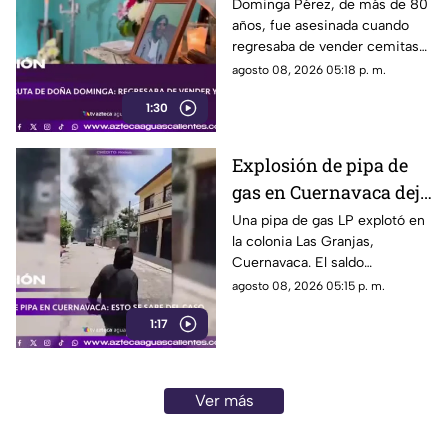
asesinada al regresar a
Dominga Pérez, de más de 80
años, fue asesinada cuando
casa; así fue la agresión
regresaba de vender cemitas
(VIDEO)
en Chachapa. La Fiscalía de
agosto 08, 2026 05:18 p. m.
Puebla investiga el caso
1:30
Explosión de pipa de
gas en Cuernavaca deja
21 personas lesionadas
Una pipa de gas LP explotó en
la colonia Las Granjas,
Cuernavaca. El saldo
preliminar es de 21 lesionados
agosto 08, 2026 05:15 p. m.
y 32 inmuebles afectados
1:17
Ver más