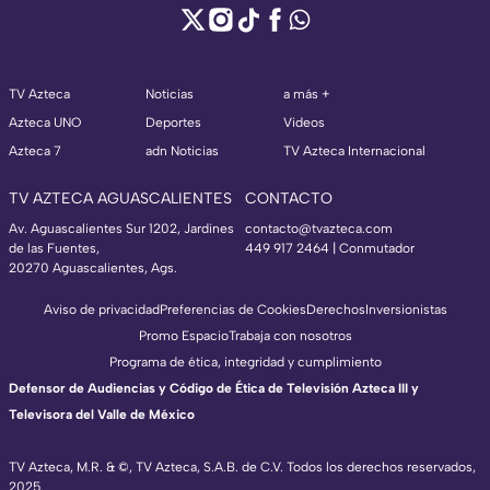
TV Azteca
Noticias
a más +
Azteca UNO
Deportes
Videos
Azteca 7
adn Noticias
TV Azteca Internacional
TV AZTECA AGUASCALIENTES
CONTACTO
Av. Aguascalientes Sur 1202, Jardines
contacto@tvazteca.com
de las Fuentes,
449 917 2464 | Conmutador
20270 Aguascalientes, Ags.
Aviso de privacidad
Preferencias de Cookies
Derechos
Inversionistas
Promo Espacio
Trabaja con nosotros
Programa de ética, integridad y cumplimiento
Defensor de Audiencias y Código de Ética de Televisión Azteca III y
Televisora del Valle de México
TV Azteca, M.R. & ©, TV Azteca, S.A.B. de C.V. Todos los derechos reservados,
2025.