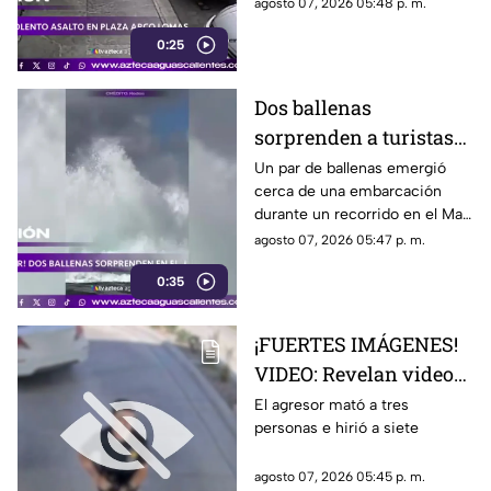
El ataque quedó registrado por
agosto 07, 2026 05:48 p. m.
cámaras de seguridad
0:25
Dos ballenas
sorprenden a turistas
durante avistamiento
Un par de ballenas emergió
cerca de una embarcación
en el Mar de Cortés
durante un recorrido en el Mar
de Cortés. El avistamiento fue
agosto 07, 2026 05:47 p. m.
captado en video y sorprendió
0:35
a los visitantes.
¡FUERTES IMÁGENES!
VIDEO: Revelan videos
de seguridad del tiroteo
El agresor mató a tres
personas e hirió a siete
realizado en famosa
cadena de
agosto 07, 2026 05:45 p. m.