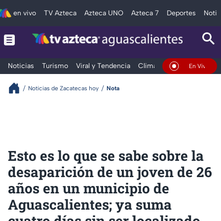
en vivo
TV Azteca
Azteca UNO
Azteca 7
Deportes
Notic
Noticias
Turismo
Viral y Tendencia
Clima
Deportes
Espec
En Vivo
Noticias de Zacatecas hoy
Nota
Esto es lo que se sabe sobre la
desaparición de un joven de 26
años en un municipio de
Aguascalientes; ya suma
cuatro días sin ser localizado