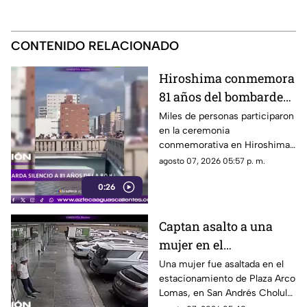
CONTENIDO RELACIONADO
Hiroshima conmemora
81 años del bombardeo
atómico con un minuto
Miles de personas participaron
en la ceremonia
de silencio
conmemorativa en Hiroshima,
donde se recordó a las
agosto 07, 2026 05:57 p. m.
víctimas del bombardeo
0:26
atómico ocurrido en 1945
Captan asalto a una
mujer en el
estacionamiento de
Una mujer fue asaltada en el
estacionamiento de Plaza Arco
Plaza Arco Lomas
Lomas, en San Andrés Cholula.