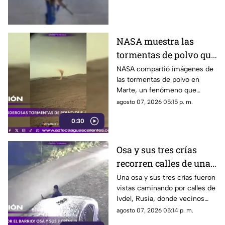
hamburguesas en
Estados Unidos
NASA muestra las
tormentas de polvo que
cubren Marte
NASA compartió imágenes de
las tormentas de polvo en
Marte, un fenómeno que
puede extenderse por miles de
agosto 07, 2026 05:15 p. m.
kilómetros y afectar las
0:30
misiones de exploración
Osa y sus tres crías
recorren calles de una
ciudad en Rusia
Una osa y sus tres crías fueron
vistas caminando por calles de
Ivdel, Rusia, donde vecinos
reportan un aumento en los
agosto 07, 2026 05:14 p. m.
avistamientos de estos