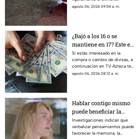
afectará en agosto 2026
incrementar las lluvias en
agosto 06, 2026 09:54 a. m.
Aguascalientes; te contamos
los detalles del pronóstico
¿Bajó a los 16 o se
mantiene en 17? Este es
el precio del dólar en
Si estás interesado en la
compra o cambio de divisas, a
Aguascalientes hoy 6
continuación en TV Azteca te
de agosto de 2026
informamos cuál es el precio
agosto 06, 2026 08:12 a. m.
del dólar en Aguascalientes
hoy 6 de agosto
Hablar contigo mismo
puede beneficiar la
concentración y la
Investigaciones indican que
verbalizar pensamientos puede
memoria
favorecer la memoria, la