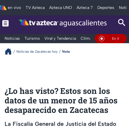
en vivo
TV Azteca
Azteca UNO
Azteca 7
Deportes
Notic
Noticias
Turismo
Viral y Tendencia
Clima
Deportes
Espec
En Vivo
Noticias de Zacatecas hoy
Nota
¿Lo has visto? Estos son los
datos de un menor de 15 años
desaparecido en Zacatecas
La Fiscalía General de Justicia del Estado