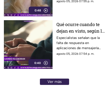
planificación y el manejo de
agosto 05, 2026 07:55 p. m.
situaciones estresantes
0:48
Qué ocurre cuando te
dejan en visto, según la
psicología
Especialistas señalan que la
falta de respuesta en
aplicaciones de mensajería
puede tener efectos
agosto 05, 2026 07:54 p. m.
emocionales y psicológicos
0:40
Ver más