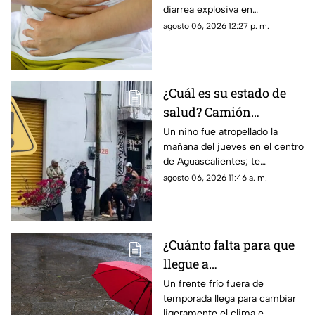
diarrea explosiva en
Aguascalientes; te contamos
agosto 06, 2026 12:27 p. m.
los detalles sobre cómo se
contagió
¿Cuál es su estado de
salud? Camión
atropella a niño de 11
Un niño fue atropellado la
mañana del jueves en el centro
años en Aguascalientes
de Aguascalientes; te
hoy 6 de agosto
contamos lo que se sabe del
agosto 06, 2026 11:46 a. m.
accidente hoy
¿Cuánto falta para que
llegue a
Aguascalientes? Frente
Un frente frío fuera de
temporada llega para cambiar
frío fuera de temporada
ligeramente el clima e