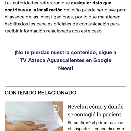
Las autoridades reiteraron que
cualquier dato que
contribuya a la localización
del niño puede ser clave para
el avance de las investigaciones, por lo que mantienen
habilitados los canales oficiales de comunicación para
recibir información relacionada con este caso.
¡No te pierdas nuestro contenido, sigue a
TV Azteca Aguascalientes en Google
News!
CONTENIDO RELACIONADO
Revelan cómo y dónde
se contagió la paciente
de diarrea explosiva en
Se confirmó el primer caso de
ciclosporiasis conocida como
Aguascalientes