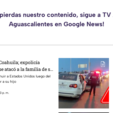
 pierdas nuestro contenido, sigue a TV
Aguascalientes en Google News!
oahuila; expolicía
 atacó a la familia de su
cana luego de que le
 huir a Estados Unidos luego del
r a su hijo
ercarse a su hijo por
liar
3 p. m.