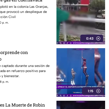
plotó en la colonia Las Granjas,
 que provocó un despliegue de
ción Civil
0 p. m.
0:43
sorprende con
o
e captado durante una sesión de
ada en refuerzo positivo para
o y bienestar.
8 p. m.
1:15
nes La Muerte de Robin