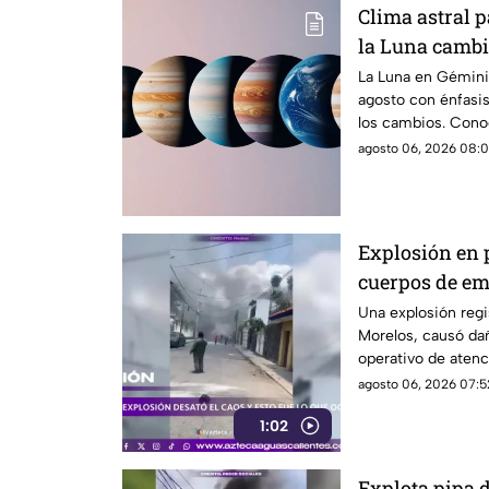
Clima astral 
la Luna cambi
comunicació
La Luna en Géminis
agosto con énfasis
los cambios. Conoc
agosto 06, 2026 08:0
Explosión en 
cuerpos de e
Una explosión regi
Morelos, causó da
operativo de atenc
agosto 06, 2026 07:5
1:02
Explota pipa 