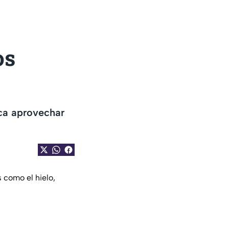
os
sca aprovechar
 como el hielo,