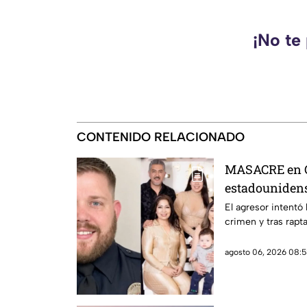
¡No te
CONTENIDO RELACIONADO
MASACRE en C
estadounidense
expareja mexi
El agresor intentó
crimen y tras rapta
prohibieran ac
violencia fami
agosto 06, 2026 08:5