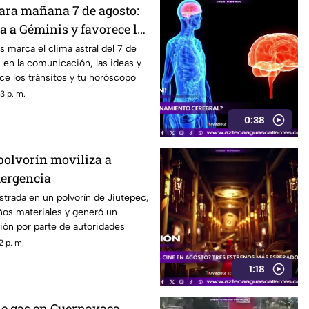
para mañana 7 de agosto:
a a Géminis y favorece la
n
 marca el clima astral del 7 de
 en la comunicación, las ideas y
e los tránsitos y tu horóscopo
3 p. m.
0:38
polvorín moviliza a
mergencia
strada en un polvorín de Jiutepec,
ños materiales y generó un
ión por parte de autoridades
2 p. m.
1:18
de gas en Cuernavaca