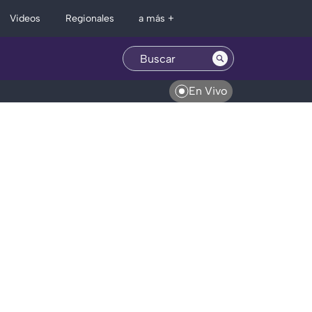
Regionales
Videos
a más +
En Vivo