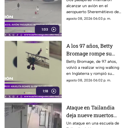
alcanzar un avión en el
aeropuerto Sheremétievo de
Moscú tras llegar tarde a su
agosto 08, 2026 06:03 p. m.
vuelo, pero no pudieron
1:03
abordarlo
A los 97 años, Betty
Bromage rompe su
propio récord Guinness
Betty Bromage, de 97 años,
volvió a realizar wing walking
en las alturas
en Inglaterra y rompió su
propio récord Guinness tras
agosto 08, 2026 06:02 p. m.
superar un accidente
1:18
cerebrovascular
Ataque en Tailandia
deja nueve muertos
tras agresión en una
Un ataque en una escuela de