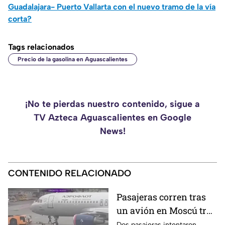
Guadalajara- Puerto Vallarta con el nuevo tramo de la vía
corta?
Tags relacionados
Precio de la gasolina en Aguascalientes
¡No te pierdas nuestro contenido, sigue a
TV Azteca Aguascalientes en Google
News!
CONTENIDO RELACIONADO
Pasajeras corren tras
un avión en Moscú tras
llegar tarde a su vuelo
Dos pasajeras intentaron