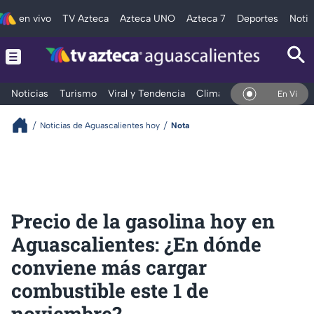
en vivo
TV Azteca
Azteca UNO
Azteca 7
Deportes
Notic
Noticias
Turismo
Viral y Tendencia
Clima
Deportes
Espec
En Vivo
Noticias de Aguascalientes hoy
Nota
Precio de la gasolina hoy en
Aguascalientes: ¿En dónde
conviene más cargar
combustible este 1 de
noviembre?