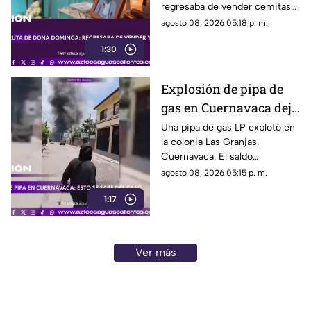
regresaba de vender cemitas
(VIDEO)
en Chachapa. La Fiscalía de
agosto 08, 2026 05:18 p. m.
Puebla investiga el caso
1:30
Explosión de pipa de
gas en Cuernavaca deja
21 personas lesionadas
Una pipa de gas LP explotó en
la colonia Las Granjas,
Cuernavaca. El saldo
preliminar es de 21 lesionados
agosto 08, 2026 05:15 p. m.
y 32 inmuebles afectados
1:17
Ver más