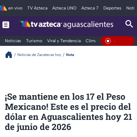
en vivo
TV Azteca
Azteca UNO
Azteca 7
Deportes
Notic
Noticias
Turismo
Viral y Tendencia
Clima
Deportes
Espec
En Viv
Noticias de Zacatecas hoy
Nota
¡Se mantiene en los 17 el Peso
Mexicano! Este es el precio del
dólar en Aguascalientes hoy 21
de junio de 2026