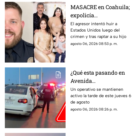
MASACRE en Coahuila;
expolicía
estadounidense atacó a
El agresor intentó huir a
Estados Unidos luego del
la familia de su
crimen y tras raptar a su hijo
expareja mexicana
agosto 06, 2026 08:53 p. m.
luego de que le
prohibieran acercarse
a su hijo por violencia
familiar
¿Qué esta pasando en
Avenida
Aguascalientes?
Un operativo se mantienen
activo la tarde de este jueves 6
Reportan persecución y
de agosto
accidente vehicular
agosto 06, 2026 08:26 p. m.