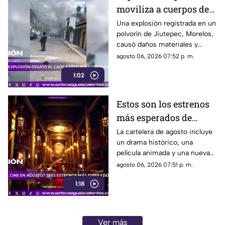
moviliza a cuerpos de
emergencia
Una explosión registrada en un
polvorín de Jiutepec, Morelos,
causó daños materiales y
generó un operativo de
agosto 06, 2026 07:52 p. m.
atención por parte de
1:02
autoridades
Estos son los estrenos
más esperados de
agosto
La cartelera de agosto incluye
un drama histórico, una
película animada y una nueva
entrega de terror para distintos
agosto 06, 2026 07:51 p. m.
públicos.
1:18
Ver más