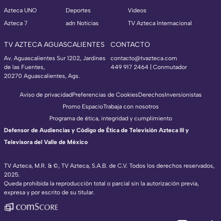
Azteca UNO
Deportes
Videos
Azteca 7
adn Noticias
TV Azteca Internacional
TV AZTECA AGUASCALIENTES
CONTACTO
Av. Aguascalientes Sur 1202, Jardines
contacto@tvazteca.com
de las Fuentes,
449 917 2464 | Conmutador
20270 Aguascalientes, Ags.
Aviso de privacidad
Preferencias de Cookies
Derechos
Inversionistas
Promo Espacio
Trabaja con nosotros
Programa de ética, integridad y cumplimiento
Defensor de Audiencias y Código de Ética de Televisión Azteca III y
Televisora del Valle de México
TV Azteca, M.R. & ©, TV Azteca, S.A.B. de C.V. Todos los derechos reservados,
2025.
Queda prohibida la reproducción total o parcial sin la autorización previa,
expresa y por escrito de su titular.