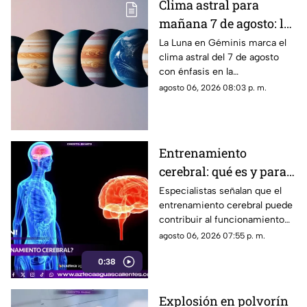
Clima astral para
mañana 7 de agosto: la
Luna cambia a Géminis
La Luna en Géminis marca el
clima astral del 7 de agosto
y favorece la
con énfasis en la
comunicación
comunicación, las ideas y los
agosto 06, 2026 08:03 p. m.
cambios. Conoce los tránsitos
y tu horóscopo
Entrenamiento
cerebral: qué es y para
qué sirve
Especialistas señalan que el
entrenamiento cerebral puede
contribuir al funcionamiento
cognitivo cuando se combina
agosto 06, 2026 07:55 p. m.
con hábitos saludables
0:38
Explosión en polvorín