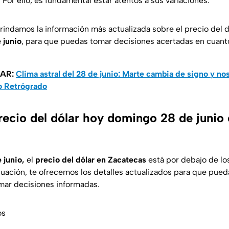
 Por ello, es fundamental estar atentos a sus variaciones.
brindamos la información más actualizada sobre el precio del 
 junio
, para que puedas tomar decisiones acertadas en cuanto
SAR:
Clima astral del 28 de junio: Marte cambia de signo y no
o Retrógrado
recio del dólar hoy domingo 28 de junio
 junio,
el
precio del dólar en Zacatecas
está por debajo de lo
uación, te ofrecemos los detalles actualizados para que pueda
mar decisiones informadas.
os