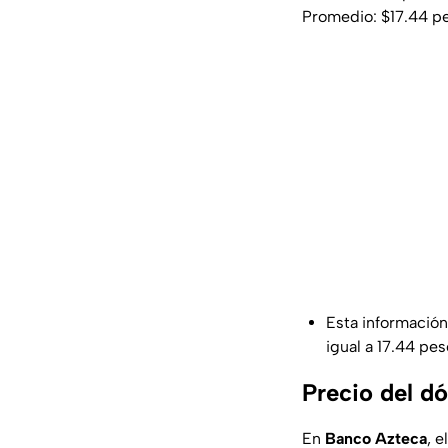
Promedio: $17.44 p
Esta información
igual a 17.44 pe
Precio del d
En
Banco
Azteca
, 