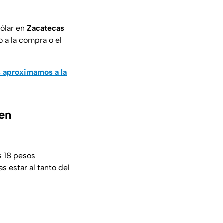
dólar en
Zacatecas
 a la compra o el
s aproximamos a la
 en
s 18 pesos
s estar al tanto del