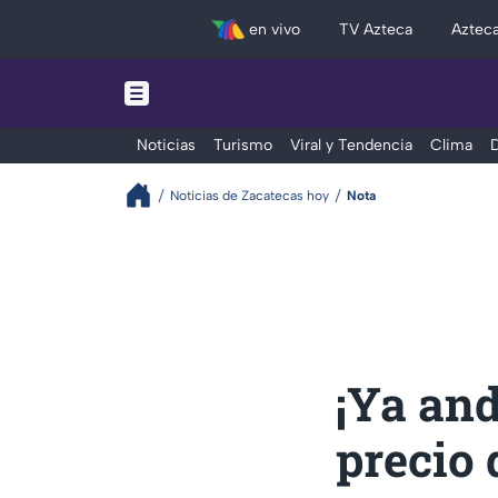
en vivo
TV Azteca
Aztec
Noticias
Turismo
Viral y Tendencia
Clima
D
Noticias de Zacatecas hoy
Nota
¡Ya and
precio 