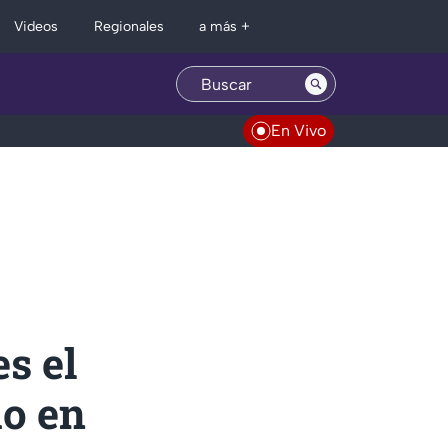
Regionales
Videos
a más +
En Vivo
es el
io en