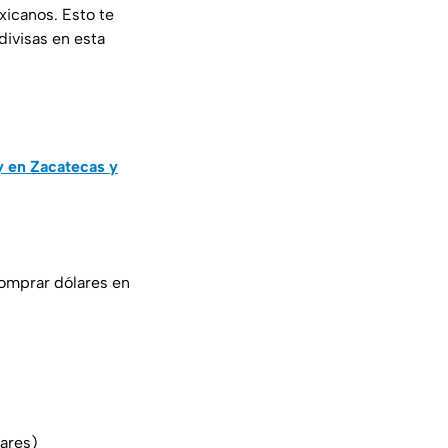
xicanos. Esto te
divisas en esta
y en Zacatecas y
comprar dólares en
lares)