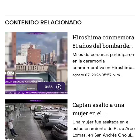
CONTENIDO RELACIONADO
Hiroshima conmemora
81 años del bombardeo
atómico con un minuto
Miles de personas participaron
en la ceremonia
de silencio
conmemorativa en Hiroshima,
donde se recordó a las
agosto 07, 2026 05:57 p. m.
víctimas del bombardeo
0:26
atómico ocurrido en 1945
Captan asalto a una
mujer en el
estacionamiento de
Una mujer fue asaltada en el
estacionamiento de Plaza Arco
Plaza Arco Lomas
Lomas, en San Andrés Cholula.