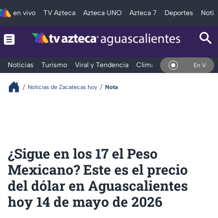
en vivo
TV Azteca
Azteca UNO
Azteca 7
Deportes
Notic
Noticias
Turismo
Viral y Tendencia
Clima
Deportes
Espec
En Vivo
Noticias de Zacatecas hoy
Nota
¿Sigue en los 17 el Peso
Mexicano? Este es el precio
del dólar en Aguascalientes
hoy 14 de mayo de 2026