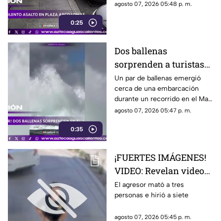
El ataque quedó registrado por
agosto 07, 2026 05:48 p. m.
cámaras de seguridad
0:25
Dos ballenas
sorprenden a turistas
durante avistamiento
Un par de ballenas emergió
cerca de una embarcación
en el Mar de Cortés
durante un recorrido en el Mar
de Cortés. El avistamiento fue
agosto 07, 2026 05:47 p. m.
captado en video y sorprendió
0:35
a los visitantes.
¡FUERTES IMÁGENES!
VIDEO: Revelan videos
de seguridad del tiroteo
El agresor mató a tres
personas e hirió a siete
realizado en famosa
cadena de
agosto 07, 2026 05:45 p. m.