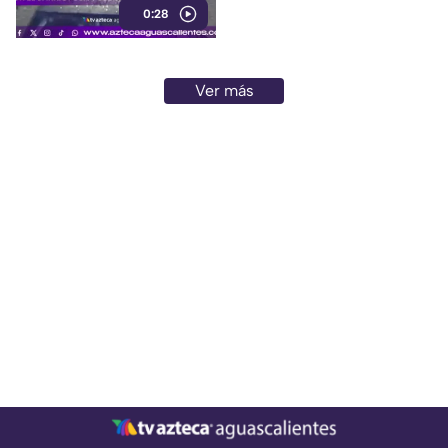
0:28
animales
Ver más