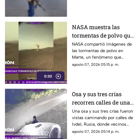
hamburguesas en
Estados Unidos
NASA muestra las
tormentas de polvo que
cubren Marte
NASA compartió imágenes de
las tormentas de polvo en
Marte, un fenómeno que
puede extenderse por miles de
agosto 07, 2026 05:15 p. m.
kilómetros y afectar las
0:30
misiones de exploración
Osa y sus tres crías
recorren calles de una
ciudad en Rusia
Una osa y sus tres crías fueron
vistas caminando por calles de
Ivdel, Rusia, donde vecinos
reportan un aumento en los
agosto 07, 2026 05:14 p. m.
avistamientos de estos