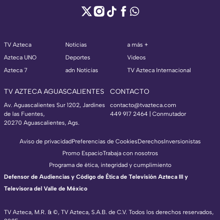
TV Azteca
Noticias
a más +
Azteca UNO
Deportes
Videos
Azteca 7
adn Noticias
TV Azteca Internacional
TV AZTECA AGUASCALIENTES
CONTACTO
Av. Aguascalientes Sur 1202, Jardines
contacto@tvazteca.com
de las Fuentes,
449 917 2464 | Conmutador
20270 Aguascalientes, Ags.
Aviso de privacidad
Preferencias de Cookies
Derechos
Inversionistas
Promo Espacio
Trabaja con nosotros
Programa de ética, integridad y cumplimiento
Defensor de Audiencias y Código de Ética de Televisión Azteca III y
Televisora del Valle de México
TV Azteca, M.R. & ©, TV Azteca, S.A.B. de C.V. Todos los derechos reservados,