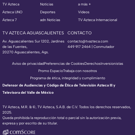
TV Azteca
Noticias
a más +
Azteca UNO
Deportes
Videos
Azteca 7
adn Noticias
TV Azteca Internacional
TV AZTECA AGUASCALIENTES
CONTACTO
Av. Aguascalientes Sur 1202, Jardines
contacto@tvazteca.com
de las Fuentes,
449 917 2464 | Conmutador
20270 Aguascalientes, Ags.
Aviso de privacidad
Preferencias de Cookies
Derechos
Inversionistas
Promo Espacio
Trabaja con nosotros
Programa de ética, integridad y cumplimiento
Defensor de Audiencias y Código de Ética de Televisión Azteca III y
Televisora del Valle de México
TV Azteca, M.R. & ©, TV Azteca, S.A.B. de C.V. Todos los derechos reservados,
2025.
Queda prohibida la reproducción total o parcial sin la autorización previa,
expresa y por escrito de su titular.