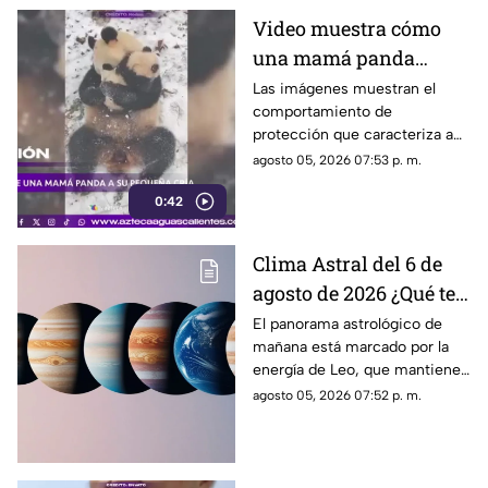
Video muestra cómo
una mamá panda
protege a su cría
Las imágenes muestran el
comportamiento de
protección que caracteriza a
las pandas gigantes durante los
agosto 05, 2026 07:53 p. m.
primeros meses de vida de
0:42
sus crías
Clima Astral del 6 de
agosto de 2026 ¿Qué te
depara la energía del
El panorama astrológico de
mañana está marcado por la
día?
energía de Leo, que mantiene
el enfoque en la creatividad, la
agosto 05, 2026 07:52 p. m.
identidad y la expresión
personal