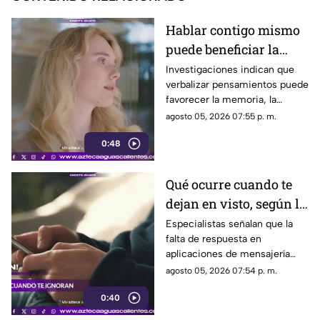
Hablar contigo mismo
puede beneficiar la
concentración y la
Investigaciones indican que
verbalizar pensamientos puede
memoria
favorecer la memoria, la
planificación y el manejo de
agosto 05, 2026 07:55 p. m.
situaciones estresantes
0:48
Qué ocurre cuando te
dejan en visto, según la
psicología
Especialistas señalan que la
falta de respuesta en
aplicaciones de mensajería
puede tener efectos
agosto 05, 2026 07:54 p. m.
emocionales y psicológicos
0:40