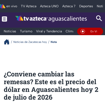
en vivo
TV Azteca
Azteca UNO
Azteca 7
Deportes
Notic
Noticias
Turismo
Viral y Tendencia
Clima
Deportes
Espec
En Vivo
Noticias de Zacatecas hoy
Nota
¿Conviene cambiar las
remesas? Este es el precio del
dólar en Aguascalientes hoy 2
de julio de 2026