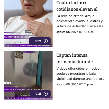
Cuatro factores
cotidianos elevan el
riesgo de infarto
La presión arterial alta, el
colesterol elevado, el estrés y
la falta de actividad física están
entre los principales factores
agosto 05, 2026 07:43 p. m.
asociados al infarto
0:39
Captan intensa
tormenta durante
recorrido del Cablebús
Videos difundidos en redes
sociales muestran la baja
en CDMX
visibilidad durante una fuerte
lluvia registrada en la Ciudad
agosto 05, 2026 07:41 p. m.
de México
0:21