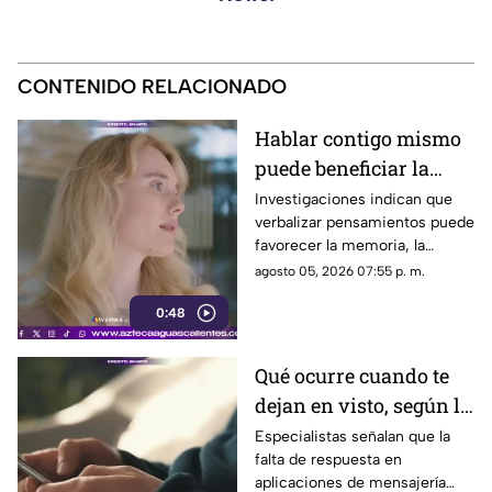
CONTENIDO RELACIONADO
Hablar contigo mismo
puede beneficiar la
concentración y la
Investigaciones indican que
verbalizar pensamientos puede
memoria
favorecer la memoria, la
planificación y el manejo de
agosto 05, 2026 07:55 p. m.
situaciones estresantes
0:48
Qué ocurre cuando te
dejan en visto, según la
psicología
Especialistas señalan que la
falta de respuesta en
aplicaciones de mensajería