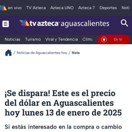
en vivo
TV Azteca
Azteca UNO
Azteca 7
Deportes
Notic
Noticias
Turismo
Viral y Tendencia
Clima
Deportes
Espec
En Vivo
Noticias de Aguascalientes hoy
Nota
¡Se dispara! Este es el precio
del dólar en Aguascalientes
hoy lunes 13 de enero de 2025
Si estás interesado en la compra o cambio