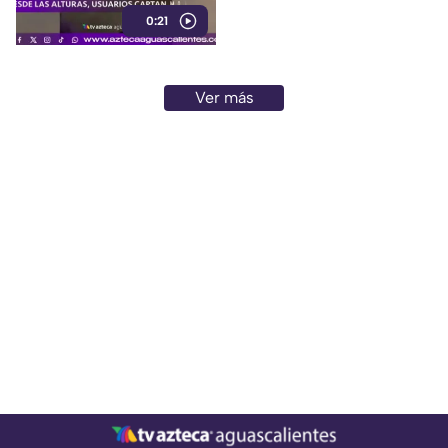
de México
0:21
Ver más