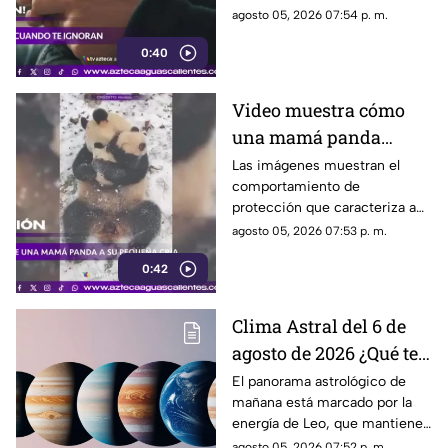
puede tener efectos
agosto 05, 2026 07:54 p. m.
emocionales y psicológicos
0:40
Video muestra cómo
una mamá panda
protege a su cría
Las imágenes muestran el
comportamiento de
protección que caracteriza a
las pandas gigantes durante los
agosto 05, 2026 07:53 p. m.
primeros meses de vida de
0:42
sus crías
Clima Astral del 6 de
agosto de 2026 ¿Qué te
depara la energía del
El panorama astrológico de
mañana está marcado por la
día?
energía de Leo, que mantiene
el enfoque en la creatividad, la
agosto 05, 2026 07:52 p. m.