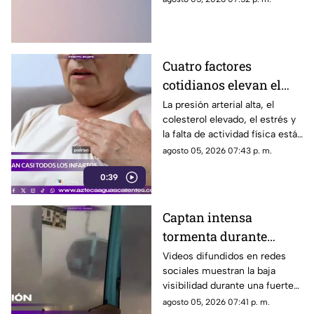
identidad y la expresión
personal
Cuatro factores
cotidianos elevan el
riesgo de infarto
La presión arterial alta, el
colesterol elevado, el estrés y
la falta de actividad física están
entre los principales factores
agosto 05, 2026 07:43 p. m.
asociados al infarto
0:39
Captan intensa
tormenta durante
recorrido del Cablebús
Videos difundidos en redes
sociales muestran la baja
en CDMX
visibilidad durante una fuerte
lluvia registrada en la Ciudad
agosto 05, 2026 07:41 p. m.