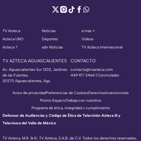
TV Azteca
Noticias
a más +
Azteca UNO
Deportes
Videos
Azteca 7
adn Noticias
TV Azteca Internacional
TV AZTECA AGUASCALIENTES
CONTACTO
Av. Aguascalientes Sur 1202, Jardines
contacto@tvazteca.com
de las Fuentes,
449 917 2464 | Conmutador
20270 Aguascalientes, Ags.
Aviso de privacidad
Preferencias de Cookies
Derechos
Inversionistas
Promo Espacio
Trabaja con nosotros
Programa de ética, integridad y cumplimiento
Defensor de Audiencias y Código de Ética de Televisión Azteca III y
Televisora del Valle de México
TV Azteca, M.R. & ©, TV Azteca, S.A.B. de C.V. Todos los derechos reservados,