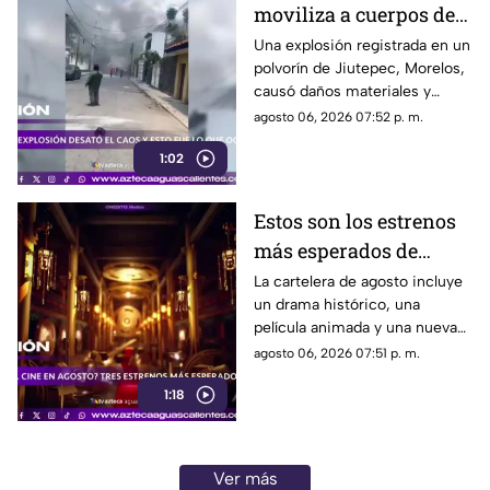
moviliza a cuerpos de
emergencia
Una explosión registrada en un
polvorín de Jiutepec, Morelos,
causó daños materiales y
generó un operativo de
agosto 06, 2026 07:52 p. m.
atención por parte de
1:02
autoridades
Estos son los estrenos
más esperados de
agosto
La cartelera de agosto incluye
un drama histórico, una
película animada y una nueva
entrega de terror para distintos
agosto 06, 2026 07:51 p. m.
públicos.
1:18
Ver más