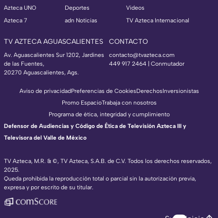
Azteca UNO
Deportes
Videos
Azteca 7
adn Noticias
TV Azteca Internacional
TV AZTECA AGUASCALIENTES
CONTACTO
Av. Aguascalientes Sur 1202, Jardines
contacto@tvazteca.com
de las Fuentes,
449 917 2464 | Conmutador
20270 Aguascalientes, Ags.
Aviso de privacidad
Preferencias de Cookies
Derechos
Inversionistas
Promo Espacio
Trabaja con nosotros
Programa de ética, integridad y cumplimiento
Defensor de Audiencias y Código de Ética de Televisión Azteca III y
Televisora del Valle de México
TV Azteca, M.R. & ©, TV Azteca, S.A.B. de C.V. Todos los derechos reservados,
2025.
Queda prohibida la reproducción total o parcial sin la autorización previa,
expresa y por escrito de su titular.