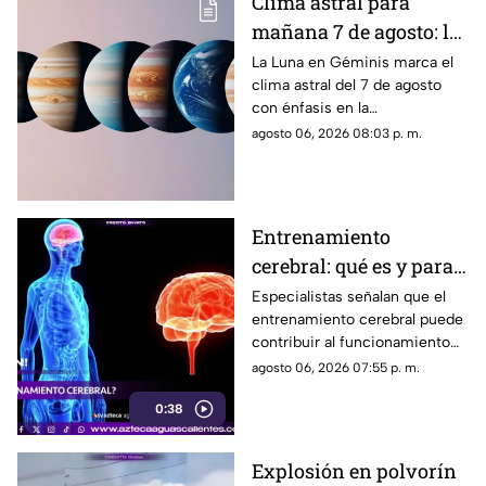
Clima astral para
mañana 7 de agosto: la
Luna cambia a Géminis
La Luna en Géminis marca el
clima astral del 7 de agosto
y favorece la
con énfasis en la
comunicación
comunicación, las ideas y los
agosto 06, 2026 08:03 p. m.
cambios. Conoce los tránsitos
y tu horóscopo
Entrenamiento
cerebral: qué es y para
qué sirve
Especialistas señalan que el
entrenamiento cerebral puede
contribuir al funcionamiento
cognitivo cuando se combina
agosto 06, 2026 07:55 p. m.
con hábitos saludables
0:38
Explosión en polvorín