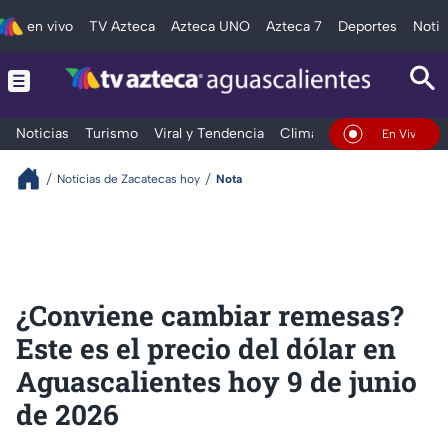
en vivo
TV Azteca
Azteca UNO
Azteca 7
Deportes
Notic
Noticias
Turismo
Viral y Tendencia
Clima
Deportes
Espec
En Vivo
Noticias de Zacatecas hoy
Nota
¿Conviene cambiar remesas?
Este es el precio del dólar en
Aguascalientes hoy 9 de junio
de 2026