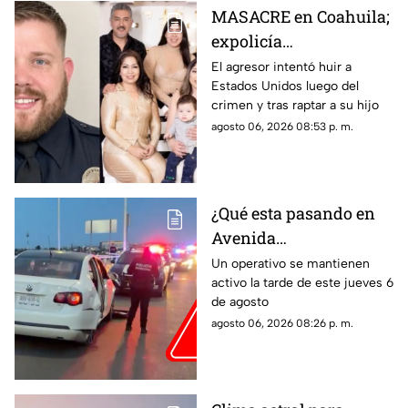
MASACRE en Coahuila;
expolicía
estadounidense atacó a
El agresor intentó huir a
Estados Unidos luego del
la familia de su
crimen y tras raptar a su hijo
expareja mexicana
agosto 06, 2026 08:53 p. m.
luego de que le
prohibieran acercarse
a su hijo por violencia
familiar
¿Qué esta pasando en
Avenida
Aguascalientes?
Un operativo se mantienen
activo la tarde de este jueves 6
Reportan persecución y
de agosto
accidente vehicular
agosto 06, 2026 08:26 p. m.