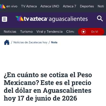
en vivo
TV Azteca
Azteca UNO
Azteca 7
Deportes
Notic
Noticias
Turismo
Viral y Tendencia
Clima
Deportes
Espec
En Vivo
Noticias de Zacatecas hoy
Nota
¿En cuánto se cotiza el Peso
Mexicano? Este es el precio
del dólar en Aguascalientes
hoy 17 de junio de 2026