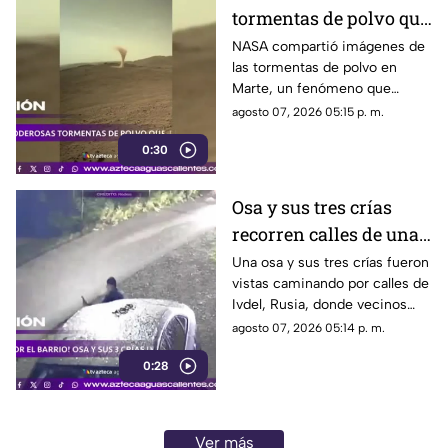
tormentas de polvo que
cubren Marte
NASA compartió imágenes de
las tormentas de polvo en
Marte, un fenómeno que
puede extenderse por miles de
agosto 07, 2026 05:15 p. m.
kilómetros y afectar las
0:30
misiones de exploración
Osa y sus tres crías
recorren calles de una
ciudad en Rusia
Una osa y sus tres crías fueron
vistas caminando por calles de
Ivdel, Rusia, donde vecinos
reportan un aumento en los
agosto 07, 2026 05:14 p. m.
avistamientos de estos
0:28
animales
Ver más