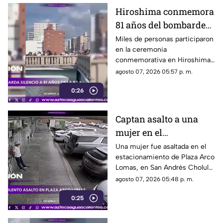
Hiroshima conmemora
81 años del bombardeo
atómico con un minuto
Miles de personas participaron
en la ceremonia
de silencio
conmemorativa en Hiroshima,
donde se recordó a las
agosto 07, 2026 05:57 p. m.
víctimas del bombardeo
0:26
atómico ocurrido en 1945
Captan asalto a una
mujer en el
estacionamiento de
Una mujer fue asaltada en el
estacionamiento de Plaza Arco
Plaza Arco Lomas
Lomas, en San Andrés Cholula.
El ataque quedó registrado por
agosto 07, 2026 05:48 p. m.
cámaras de seguridad
0:25