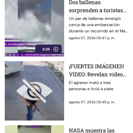
Dos ballenas
sorprenden a turistas
durante avistamiento
Un par de ballenas emergió
cerca de una embarcación
en el Mar de Cortés
durante un recorrido en el Mar
de Cortés. El avistamiento fue
agosto 07, 2026 05:47 p. m.
captado en video y sorprendió
0:35
a los visitantes.
¡FUERTES IMÁGENES!
VIDEO: Revelan videos
de seguridad del tiroteo
El agresor mató a tres
personas e hirió a siete
realizado en famosa
cadena de
agosto 07, 2026 05:45 p. m.
hamburguesas en
Estados Unidos
NASA muestra las