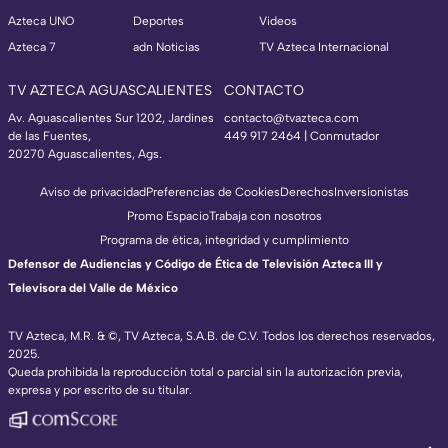
Azteca UNO
Deportes
Videos
Azteca 7
adn Noticias
TV Azteca Internacional
TV AZTECA AGUASCALIENTES
CONTACTO
Av. Aguascalientes Sur 1202, Jardines
contacto@tvazteca.com
de las Fuentes,
449 917 2464 | Conmutador
20270 Aguascalientes, Ags.
Aviso de privacidad
Preferencias de Cookies
Derechos
Inversionistas
Promo Espacio
Trabaja con nosotros
Programa de ética, integridad y cumplimiento
Defensor de Audiencias y Código de Ética de Televisión Azteca III y
Televisora del Valle de México
TV Azteca, M.R. & ©, TV Azteca, S.A.B. de C.V. Todos los derechos reservados,
2025.
Queda prohibida la reproducción total o parcial sin la autorización previa,
expresa y por escrito de su titular.