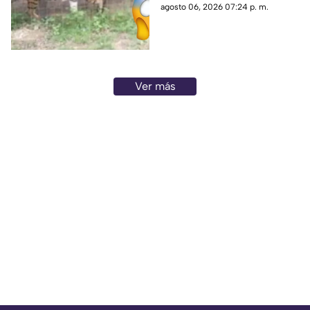
aproximadamente dos años de
agosto 06, 2026 07:24 p. m.
edad
Ver más