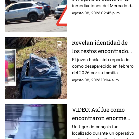
Zacatecas ¿hay
inmediaciones del Mercado de
lesionados?
Abastos
agosto 08, 2026 02:45 p. m.
Revelan identidad de
los restos encontrados
en una maleta en
El joven había sido reportado
como desaparecido en febrero
Villanueva; era un
del 2026 por su familia
joven de 17 años con
agosto 08, 2026 10:04 a. m.
ficha de búsqueda
VIDEO: Así fue como
encontraron enorme
tigre de bengala en un
Un tigre de bengala fue
localizado durante un operativo
campamento de grupos