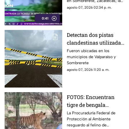
en Sombrerete, Zacatecas; la
delictivos en Zacatecas
Profepa trasladó al ejemplar a
agosto 07, 2026 02:34 p. m.
un zoológico para recibir
0:41
atención especializada
Detectan dos pistas
clandestinas utilizadas
por aeronaves de
Fueron ubicadas en los
municipios de Valparaíso y
grupos delictivos en
Sombrerete
Zacatecas
agosto 07, 2026 11:20 a. m.
FOTOS: Encuentran
tigre de bengala
durante operativo en
La Procuraduría Federal de
Protección al Ambiente
Zacatecas ¿Era de un
resguardo al felino de
líder criminal?