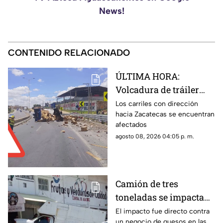
News!
CONTENIDO RELACIONADO
ÚLTIMA HORA:
Volcadura de tráiler
con envases de cerveza
Los carriles con dirección
hacia Zacatecas se encuentran
en Tránsito Pesado;
afectados
circulación afectada
agosto 08, 2026 04:05 p. m.
Camión de tres
toneladas se impacta
en Mercado de Abastos
El impacto fue directo contra
un negocio de quesos en las