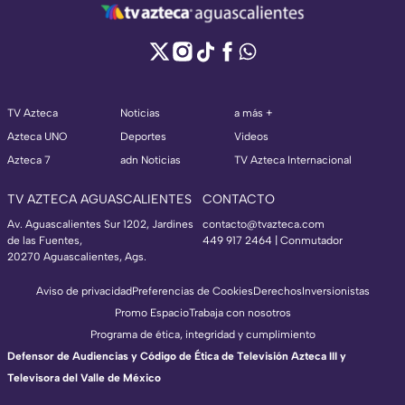
TV Azteca
Noticias
a más +
Azteca UNO
Deportes
Videos
Azteca 7
adn Noticias
TV Azteca Internacional
TV AZTECA AGUASCALIENTES
CONTACTO
Av. Aguascalientes Sur 1202, Jardines
contacto@tvazteca.com
de las Fuentes,
449 917 2464 | Conmutador
20270 Aguascalientes, Ags.
Aviso de privacidad
Preferencias de Cookies
Derechos
Inversionistas
Promo Espacio
Trabaja con nosotros
Programa de ética, integridad y cumplimiento
Defensor de Audiencias y Código de Ética de Televisión Azteca III y
Televisora del Valle de México