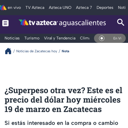
en vivo
TV Azteca
Azteca UNO
Azteca 7
Deportes
Notic
Noticias
Turismo
Viral y Tendencia
Clima
Deportes
Espec
En Vivo
Noticias de Zacatecas hoy
Nota
¿Superpeso otra vez? Este es el
precio del dólar hoy miércoles
19 de marzo en Zacatecas
Si estás interesado en la compra o cambio