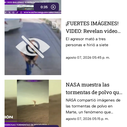
captado en video y sorprendió
0:35
a los visitantes.
¡FUERTES IMÁGENES!
VIDEO: Revelan videos
de seguridad del tiroteo
El agresor mató a tres
personas e hirió a siete
realizado en famosa
cadena de
agosto 07, 2026 05:45 p. m.
hamburguesas en
Estados Unidos
NASA muestra las
tormentas de polvo que
cubren Marte
NASA compartió imágenes de
las tormentas de polvo en
Marte, un fenómeno que
puede extenderse por miles de
agosto 07, 2026 05:15 p. m.
kilómetros y afectar las