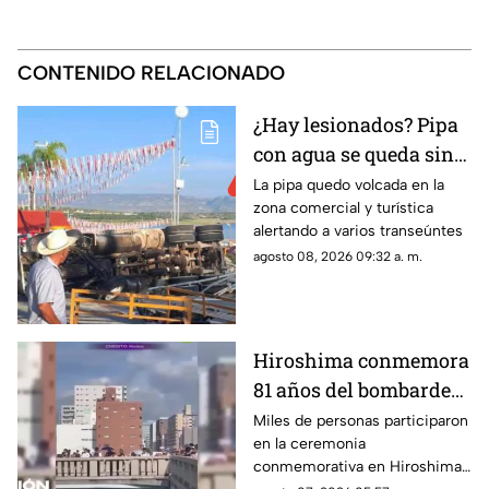
CONTENIDO RELACIONADO
¿Hay lesionados? Pipa
con agua se queda sin
frenos y termina en
La pipa quedo volcada en la
zona comercial y turística
volcadura en San José
alertando a varios transeúntes
de Gracia
agosto 08, 2026 09:32 a. m.
Hiroshima conmemora
81 años del bombardeo
atómico con un minuto
Miles de personas participaron
en la ceremonia
de silencio
conmemorativa en Hiroshima,