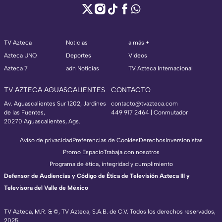
TV Azteca
Noticias
a más +
Azteca UNO
Deportes
Videos
Azteca 7
adn Noticias
TV Azteca Internacional
TV AZTECA AGUASCALIENTES
CONTACTO
Av. Aguascalientes Sur 1202, Jardines
contacto@tvazteca.com
de las Fuentes,
449 917 2464 | Conmutador
20270 Aguascalientes, Ags.
Aviso de privacidad
Preferencias de Cookies
Derechos
Inversionistas
Promo Espacio
Trabaja con nosotros
Programa de ética, integridad y cumplimiento
Defensor de Audiencias y Código de Ética de Televisión Azteca III y
Televisora del Valle de México
TV Azteca, M.R. & ©, TV Azteca, S.A.B. de C.V. Todos los derechos reservados,
2025.