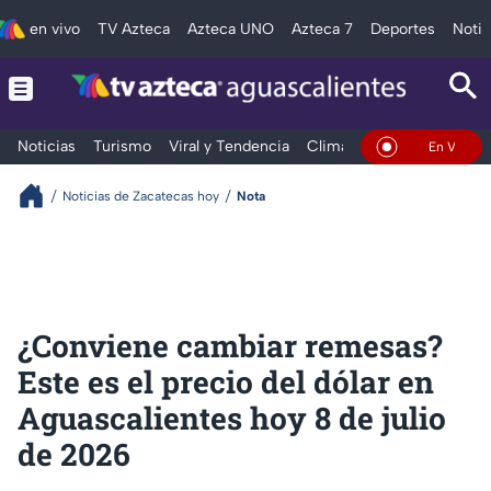
en vivo
TV Azteca
Azteca UNO
Azteca 7
Deportes
Notic
Noticias
Turismo
Viral y Tendencia
Clima
Deportes
Espec
En Vivo
Noticias de Zacatecas hoy
Nota
¿Conviene cambiar remesas?
Este es el precio del dólar en
Aguascalientes hoy 8 de julio
de 2026