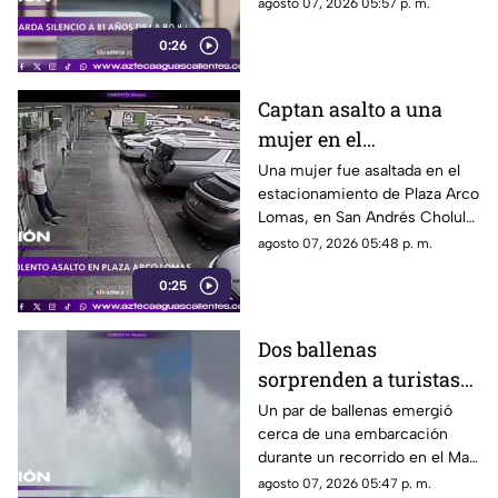
donde se recordó a las
agosto 07, 2026 05:57 p. m.
víctimas del bombardeo
0:26
atómico ocurrido en 1945
Captan asalto a una
mujer en el
estacionamiento de
Una mujer fue asaltada en el
estacionamiento de Plaza Arco
Plaza Arco Lomas
Lomas, en San Andrés Cholula.
El ataque quedó registrado por
agosto 07, 2026 05:48 p. m.
cámaras de seguridad
0:25
Dos ballenas
sorprenden a turistas
durante avistamiento
Un par de ballenas emergió
cerca de una embarcación
en el Mar de Cortés
durante un recorrido en el Mar
de Cortés. El avistamiento fue
agosto 07, 2026 05:47 p. m.