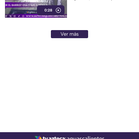
avistamientos de estos
0:28
animales
Ver más