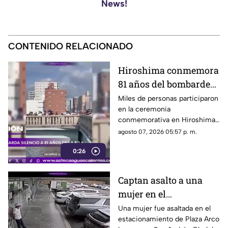
News!
CONTENIDO RELACIONADO
Hiroshima conmemora
81 años del bombardeo
atómico con un minuto
Miles de personas participaron
en la ceremonia
de silencio
conmemorativa en Hiroshima,
donde se recordó a las
agosto 07, 2026 05:57 p. m.
víctimas del bombardeo
0:26
atómico ocurrido en 1945
Captan asalto a una
mujer en el
estacionamiento de
Una mujer fue asaltada en el
estacionamiento de Plaza Arco
Plaza Arco Lomas