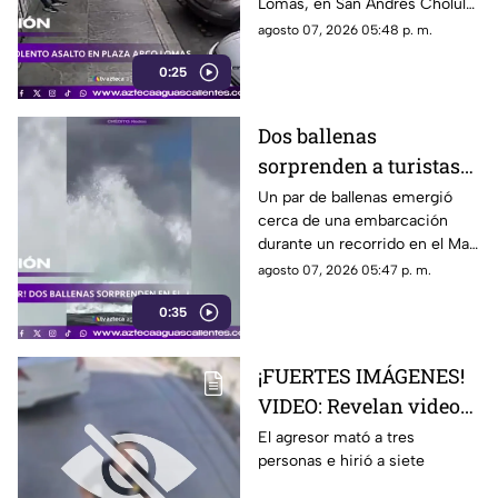
Lomas, en San Andrés Cholula.
El ataque quedó registrado por
agosto 07, 2026 05:48 p. m.
cámaras de seguridad
0:25
Dos ballenas
sorprenden a turistas
durante avistamiento
Un par de ballenas emergió
cerca de una embarcación
en el Mar de Cortés
durante un recorrido en el Mar
de Cortés. El avistamiento fue
agosto 07, 2026 05:47 p. m.
captado en video y sorprendió
0:35
a los visitantes.
¡FUERTES IMÁGENES!
VIDEO: Revelan videos
de seguridad del tiroteo
El agresor mató a tres
personas e hirió a siete
realizado en famosa
cadena de