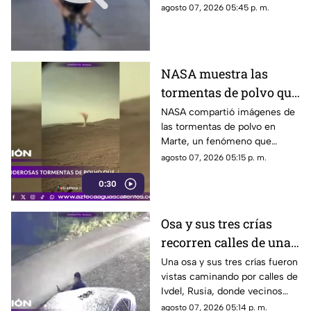
agosto 07, 2026 05:45 p. m.
hamburguesas en
Estados Unidos
NASA muestra las
tormentas de polvo que
cubren Marte
NASA compartió imágenes de
las tormentas de polvo en
Marte, un fenómeno que
puede extenderse por miles de
agosto 07, 2026 05:15 p. m.
kilómetros y afectar las
0:30
misiones de exploración
Osa y sus tres crías
recorren calles de una
ciudad en Rusia
Una osa y sus tres crías fueron
vistas caminando por calles de
Ivdel, Rusia, donde vecinos
reportan un aumento en los
agosto 07, 2026 05:14 p. m.