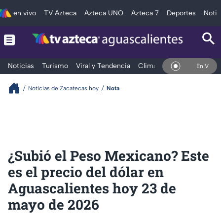
en vivo
TV Azteca
Azteca UNO
Azteca 7
Deportes
Notic
Noticias
Turismo
Viral y Tendencia
Clima
Deportes
Espec
En Vivo
Noticias de Zacatecas hoy
Nota
¿Subió el Peso Mexicano? Este
es el precio del dólar en
Aguascalientes hoy 23 de
mayo de 2026