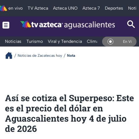
en vivo
TV Azteca
Azteca UNO
Azteca 7
Deportes
Notic
Noticias
Turismo
Viral y Tendencia
Clima
Deportes
Espec
En Vivo
Noticias de Zacatecas hoy
Nota
Así se cotiza el Superpeso: Este
es el precio del dólar en
Aguascalientes hoy 4 de julio
de 2026