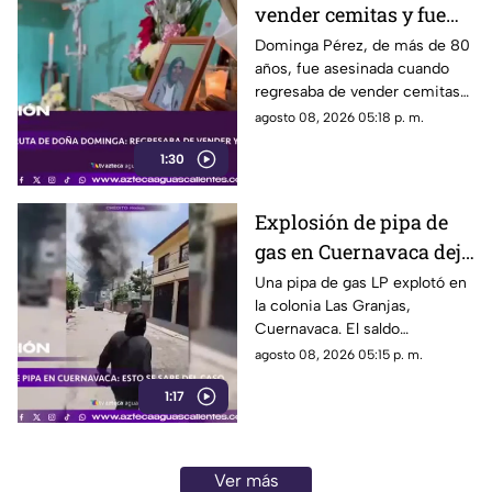
vender cemitas y fue
asesinada al regresar a
Dominga Pérez, de más de 80
años, fue asesinada cuando
casa; así fue la agresión
regresaba de vender cemitas
(VIDEO)
en Chachapa. La Fiscalía de
agosto 08, 2026 05:18 p. m.
Puebla investiga el caso
1:30
Explosión de pipa de
gas en Cuernavaca deja
21 personas lesionadas
Una pipa de gas LP explotó en
la colonia Las Granjas,
Cuernavaca. El saldo
preliminar es de 21 lesionados
agosto 08, 2026 05:15 p. m.
y 32 inmuebles afectados
1:17
Ver más