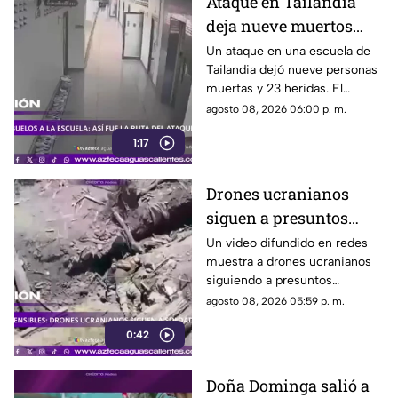
Ataque en Tailandia
deja nueve muertos
tras agresión en una
Un ataque en una escuela de
Tailandia dejó nueve personas
escuela
muertas y 23 heridas. El
presunto agresor, de 14 años,
agosto 08, 2026 06:00 p. m.
también falleció
1:17
Drones ucranianos
siguen a presuntos
soldados rusos durante
Un video difundido en redes
muestra a drones ucranianos
varias horas
siguiendo a presuntos
soldados rusos antes de un
agosto 08, 2026 05:59 p. m.
ataque durante la guerra
0:42
Doña Dominga salió a