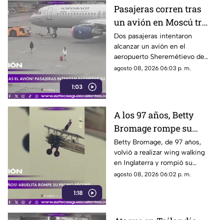
Pasajeras corren tras
un avión en Moscú tras
llegar tarde a su vuelo
Dos pasajeras intentaron
alcanzar un avión en el
aeropuerto Sheremétievo de
Moscú tras llegar tarde a su
agosto 08, 2026 06:03 p. m.
vuelo, pero no pudieron
1:03
abordarlo
A los 97 años, Betty
Bromage rompe su
propio récord Guinness
Betty Bromage, de 97 años,
volvió a realizar wing walking
en las alturas
en Inglaterra y rompió su
propio récord Guinness tras
agosto 08, 2026 06:02 p. m.
superar un accidente
1:18
cerebrovascular