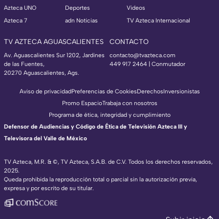
Azteca UNO
Deportes
Videos
Azteca 7
adn Noticias
TV Azteca Internacional
TV AZTECA AGUASCALIENTES
CONTACTO
Av. Aguascalientes Sur 1202, Jardines
contacto@tvazteca.com
de las Fuentes,
449 917 2464 | Conmutador
20270 Aguascalientes, Ags.
Aviso de privacidad
Preferencias de Cookies
Derechos
Inversionistas
Promo Espacio
Trabaja con nosotros
Programa de ética, integridad y cumplimiento
Defensor de Audiencias y Código de Ética de Televisión Azteca III y
Televisora del Valle de México
TV Azteca, M.R. & ©, TV Azteca, S.A.B. de C.V. Todos los derechos reservados,
2025.
Queda prohibida la reproducción total o parcial sin la autorización previa,
expresa y por escrito de su titular.