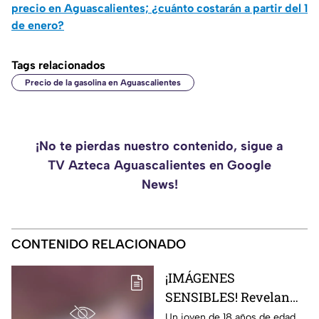
precio en Aguascalientes; ¿cuánto costarán a partir del 1
de enero?
Tags relacionados
Precio de la gasolina en Aguascalientes
¡No te pierdas nuestro contenido, sigue a
TV Azteca Aguascalientes en Google
News!
CONTENIDO RELACIONADO
¡IMÁGENES
SENSIBLES! Revelan
foto del joven que
Un joven de 18 años de edad