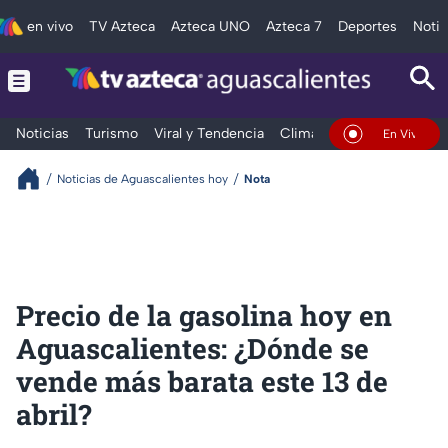
en vivo
TV Azteca
Azteca UNO
Azteca 7
Deportes
Notic
Noticias
Turismo
Viral y Tendencia
Clima
Deportes
Espec
En Vivo
Noticias de Aguascalientes hoy
Nota
Precio de la gasolina hoy en
Aguascalientes: ¿Dónde se
vende más barata este 13 de
abril?