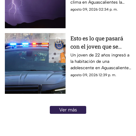
clima en Aguascalientes la
Aguascalientes
semana del 10 al 15 de agosto?
agosto 09, 2026 02:34 p. m.
Te contamos los detalles
Esto es lo que pasará
con el joven que se
metió a la habitación
Un joven de 22 años ingresó a
la habitación de una
de una adolescente
adolescente en Aguascalientes
para tocarla en
para realizarle tocamientos; te
agosto 09, 2026 12:39 p. m.
Aguascalientes
contamos lo que se sabe de su
detención
Ver más