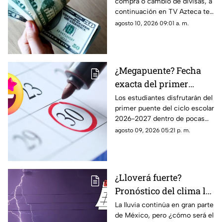
compra o cambio de divisas, a
Aguascalientes hoy 10
continuación en TV Azteca te
de agosto de 2026
informamos cuál es el precio
agosto 10, 2026 09:01 a. m.
del dólar en Aguascalientes
hoy 10 de agosto
¿Megapuente? Fecha
exacta del primer
puente del ciclo escolar
Los estudiantes disfrutarán del
primer puente del ciclo escolar
2026-2027 en
2026-2027 dentro de pocas
Aguascalientes
semanas; te contamos la fecha
agosto 09, 2026 05:21 p. m.
oficial en el calendario SEP
¿Lloverá fuerte?
Pronóstico del clima la
semana del 10 al 15 de
La lluvia continúa en gran parte
de México, pero ¿cómo será el
agosto en