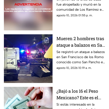
fue atropellado y murió en la
murió al ser
comunidad de Los Ramírez en
atropellado en Jesús
Jesús María; te contamos lo
agosto 10, 2026 01:55 p. m.
María
que se sabe del caso
Mueren 2 hombres tras
ataque a balazos en San
Pancho hoy lunes 10 de
Se registró un ataque a balazos
en San Francisco de los Romo
agosto; ¿cómo ocurrió?
conocido como San Pancho en
Aguascalientes que dejó dos
agosto 10, 2026 10:19 a. m.
muertos y dos heridos
¿Bajó a los 16 el Peso
Mexicano? Este es el
precio del dólar en
Si estás interesado en la