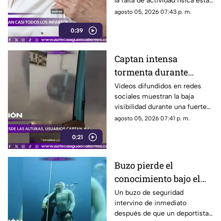
la falta de actividad física están
entre los principales factores
agosto 05, 2026 07:43 p. m.
asociados al infarto
0:39
Captan intensa
tormenta durante
recorrido del Cablebús
Videos difundidos en redes
sociales muestran la baja
en CDMX
visibilidad durante una fuerte
lluvia registrada en la Ciudad
agosto 05, 2026 07:41 p. m.
de México
0:21
Buzo pierde el
conocimiento bajo el
agua y es rescatado a
Un buzo de seguridad
intervino de inmediato
tiempo
después de que un deportista