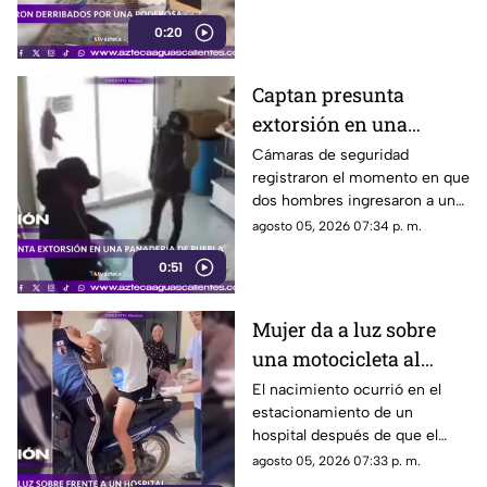
de Indonesia
0:20
Captan presunta
extorsión en una
panadería de Puebla
Cámaras de seguridad
registraron el momento en que
dos hombres ingresaron a un
negocio de la colonia Bosques
agosto 05, 2026 07:34 p. m.
de Santa Anita.
0:51
Mujer da a luz sobre
una motocicleta al
llegar a un hospital
El nacimiento ocurrió en el
estacionamiento de un
hospital después de que el
trabajo de parto avanzó
agosto 05, 2026 07:33 p. m.
durante el trayecto