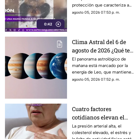
protección que caracteriza a
las pandas gigantes durante los
agosto 05, 2026 07:53 p. m.
primeros meses de vida de
0:42
sus crías
Clima Astral del 6 de
agosto de 2026 ¿Qué te
depara la energía del
El panorama astrológico de
mañana está marcado por la
día?
energía de Leo, que mantiene
el enfoque en la creatividad, la
agosto 05, 2026 07:52 p. m.
identidad y la expresión
personal
Cuatro factores
cotidianos elevan el
riesgo de infarto
La presión arterial alta, el
colesterol elevado, el estrés y