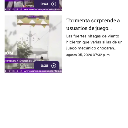
0:43
Tormenta sorprende a
usuarios de juego
mecánico en León
Las fuertes ráfagas de viento
hicieron que varias sillas de un
juego mecánico chocaran
entre sí durante el Festival de
agosto 05, 2026 07:32 p. m.
León 2026.
0:38