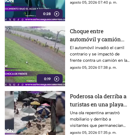
perdiera el conocimiento
agosto 05, 2026 07:40 p. m.
durante una inmersión
0:28
Choque entre
automóvil y camión
con ganado deja cuatro
El automóvil invadió el carril
contrario y se impactó de
muertos en Ecuador
frente contra un camión en la
provincia de Santo Domingo
agosto 05, 2026 07:38 p. m.
de los Tsáchilas.
0:19
Poderosa ola derriba a
turistas en una playa
de Bali
Una ola repentina arrastró
mobiliario y derribó a
visitantes que permanecían
cerca de la orilla en una playa
agosto 05, 2026 07:35 p. m.