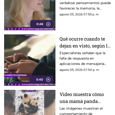
verbalizar pensamientos puede
memoria
favorecer la memoria, la
planificación y el manejo de
agosto 05, 2026 07:55 p. m.
situaciones estresantes
0:48
Qué ocurre cuando te
dejan en visto, según la
psicología
Especialistas señalan que la
falta de respuesta en
aplicaciones de mensajería
puede tener efectos
agosto 05, 2026 07:54 p. m.
emocionales y psicológicos
0:40
Video muestra cómo
una mamá panda
protege a su cría
Las imágenes muestran el
comportamiento de