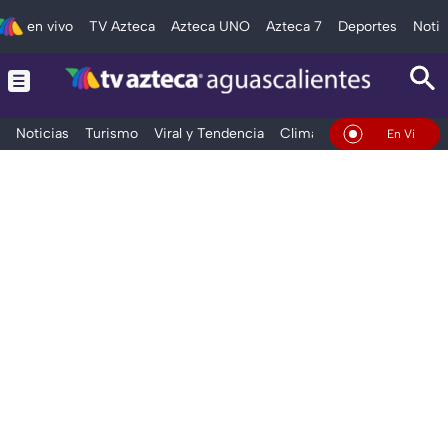
en vivo
TV Azteca
Azteca UNO
Azteca 7
Deportes
Notic
Noticias
Turismo
Viral y Tendencia
Clima
Deportes
Espec
En Vivo