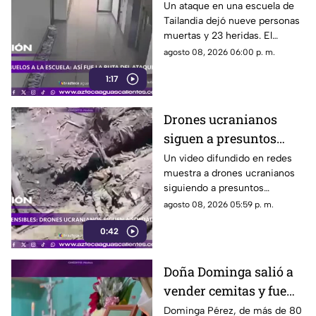
tras agresión en una
Un ataque en una escuela de
Tailandia dejó nueve personas
escuela
muertas y 23 heridas. El
presunto agresor, de 14 años,
agosto 08, 2026 06:00 p. m.
también falleció
1:17
Drones ucranianos
siguen a presuntos
soldados rusos durante
Un video difundido en redes
muestra a drones ucranianos
varias horas
siguiendo a presuntos
soldados rusos antes de un
agosto 08, 2026 05:59 p. m.
ataque durante la guerra
0:42
Doña Dominga salió a
vender cemitas y fue
asesinada al regresar a
Dominga Pérez, de más de 80