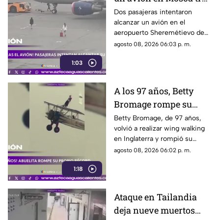
llegar tarde a su vuelo
Dos pasajeras intentaron
alcanzar un avión en el
aeropuerto Sheremétievo de
Moscú tras llegar tarde a su
agosto 08, 2026 06:03 p. m.
vuelo, pero no pudieron
1:03
abordarlo
A los 97 años, Betty
Bromage rompe su
propio récord Guinness
Betty Bromage, de 97 años,
volvió a realizar wing walking
en las alturas
en Inglaterra y rompió su
propio récord Guinness tras
agosto 08, 2026 06:02 p. m.
superar un accidente
1:18
cerebrovascular
Ataque en Tailandia
deja nueve muertos