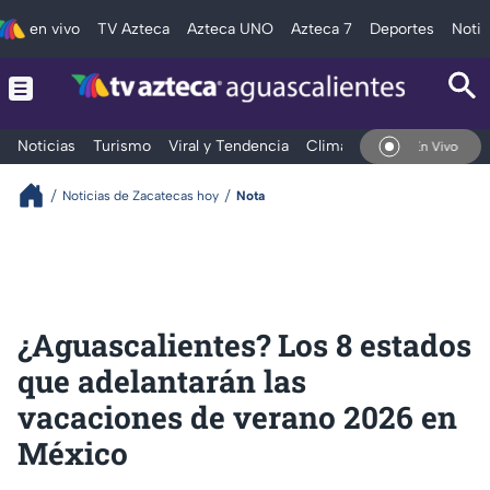
en vivo
TV Azteca
Azteca UNO
Azteca 7
Deportes
Notic
Noticias
Turismo
Viral y Tendencia
Clima
Deportes
Espec
En Vivo
Noticias de Zacatecas hoy
Nota
¿Aguascalientes? Los 8 estados
que adelantarán las
vacaciones de verano 2026 en
México