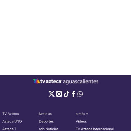
TV Azteca
Noticias
a más +
Azteca UNO
Deportes
Videos
Azteca 7
adn Noticias
TV Azteca Internacional