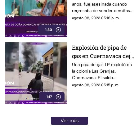
años, fue asesinada cuando
casa; así fue la agresión
regresaba de vender cemitas
(VIDEO)
en Chachapa. La Fiscalía de
agosto 08, 2026 05:18 p. m.
Puebla investiga el caso
1:30
Explosión de pipa de
gas en Cuernavaca deja
21 personas lesionadas
Una pipa de gas LP explotó en
la colonia Las Granjas,
Cuernavaca. El saldo
preliminar es de 21 lesionados
agosto 08, 2026 05:15 p. m.
y 32 inmuebles afectados
1:17
Ver más