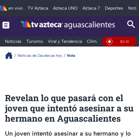
en vivo
TV Azteca
Azteca UNO
Azteca 7
Deportes
Notic
Noticias
Turismo
Viral y Tendencia
Clima
Deportes
Espec
En Vivo
Noticias de Zacatecas hoy
Nota
Revelan lo que pasará con el
joven que intentó asesinar a su
hermano en Aguascalientes
Un joven intentó asesinar a su hermano y lo