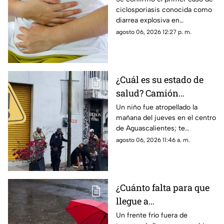
ciclosporiasis conocida como
Aguascalientes
diarrea explosiva en
Aguascalientes; te contamos
agosto 06, 2026 12:27 p. m.
los detalles sobre cómo se
contagió
¿Cuál es su estado de
salud? Camión
atropella a niño de 11
Un niño fue atropellado la
mañana del jueves en el centro
años en Aguascalientes
de Aguascalientes; te
hoy 6 de agosto
contamos lo que se sabe del
agosto 06, 2026 11:46 a. m.
accidente hoy
¿Cuánto falta para que
llegue a
Aguascalientes? Frente
Un frente frío fuera de