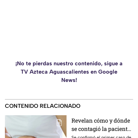
¡No te pierdas nuestro contenido, sigue a
TV Azteca Aguascalientes en Google
News!
CONTENIDO RELACIONADO
Revelan cómo y dónde
se contagió la paciente
de diarrea explosiva en
Se confirmó el primer caso de