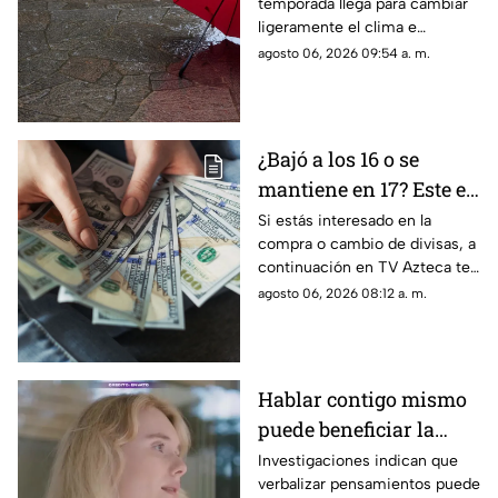
temporada llega para cambiar
frío fuera de temporada
ligeramente el clima e
afectará en agosto 2026
incrementar las lluvias en
agosto 06, 2026 09:54 a. m.
Aguascalientes; te contamos
los detalles del pronóstico
¿Bajó a los 16 o se
mantiene en 17? Este es
el precio del dólar en
Si estás interesado en la
compra o cambio de divisas, a
Aguascalientes hoy 6
continuación en TV Azteca te
de agosto de 2026
informamos cuál es el precio
agosto 06, 2026 08:12 a. m.
del dólar en Aguascalientes
hoy 6 de agosto
Hablar contigo mismo
puede beneficiar la
concentración y la
Investigaciones indican que
verbalizar pensamientos puede
memoria