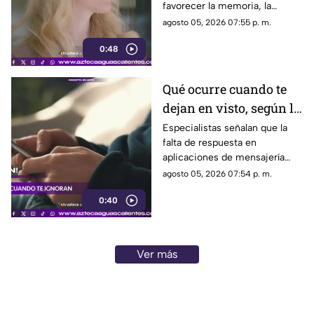
favorecer la memoria, la
planificación y el manejo de
agosto 05, 2026 07:55 p. m.
situaciones estresantes
0:48
Qué ocurre cuando te
dejan en visto, según la
psicología
Especialistas señalan que la
falta de respuesta en
aplicaciones de mensajería
puede tener efectos
agosto 05, 2026 07:54 p. m.
emocionales y psicológicos
0:40
Ver más