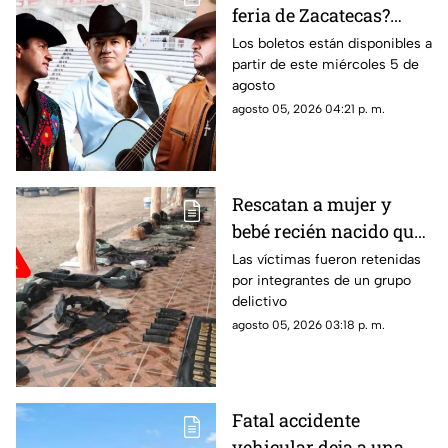
feria de Zacatecas?
Confirman tres grandes
Los boletos están disponibles a
partir de este miércoles 5 de
del regional mexicano
agosto
en el Lienzo Charro
agosto 05, 2026 04:21 p. m.
Rescatan a mujer y
bebé recién nacido que
fueron privados de la
Las víctimas fueron retenidas
por integrantes de un grupo
libertad en Valparaíso
delictivo
agosto 05, 2026 03:18 p. m.
Fatal accidente
vehicular deja a una