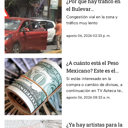
¿Por qué hay tráfico en
el Bulevar
Metropolitano?
Congestión vial en la zona y
tráfico muy lento
Reportan percance vial
en dirección hacia
agosto 06, 2026 02:33 p. m.
Zacatecas
¿A cuánto está el Peso
Mexicano? Este es el
precio del dólar hoy
Si estás interesado en la
compra o cambio de divisas, a
jueves 6 de agosto en
continuación en TV Azteca te
Zacatecas
informamos cuál es el precio
agosto 06, 2026 08:33 a. m.
del dólar en Zacatecas hoy 6
de agosto 2026
¿Ya hay artistas para la