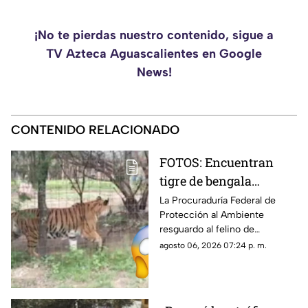
¡No te pierdas nuestro contenido, sigue a
TV Azteca Aguascalientes en Google
News!
CONTENIDO RELACIONADO
FOTOS: Encuentran
tigre de bengala
durante operativo en
La Procuraduría Federal de
Protección al Ambiente
Zacatecas ¿Era de un
resguardo al felino de
líder criminal?
aproximadamente dos años de
agosto 06, 2026 07:24 p. m.
edad