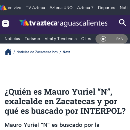
en vivo
TV Azteca
Azteca UNO
Azteca 7
Deportes
Notic
Noticias
Turismo
Viral y Tendencia
Clima
Deportes
Espec
En Vivo
Noticias de Zacatecas hoy
Nota
¿Quién es Mauro Yuriel “N”,
exalcalde en Zacatecas y por
qué es buscado por INTERPOL?
Mauro Yuriel “N” es buscado por la