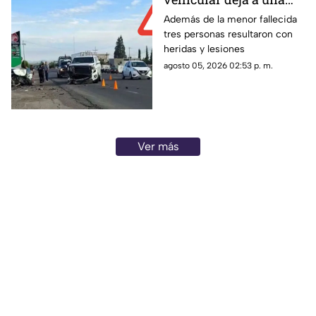
menor sin vida en
Además de la menor fallecida
tres personas resultaron con
Juan Aldama
heridas y lesiones
agosto 05, 2026 02:53 p. m.
Ver más