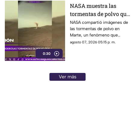
NASA muestra las
tormentas de polvo que
cubren Marte
NASA compartió imágenes de
las tormentas de polvo en
Marte, un fenómeno que
puede extenderse por miles de
agosto 07, 2026 05:15 p. m.
kilómetros y afectar las
0:30
misiones de exploración
Ver más