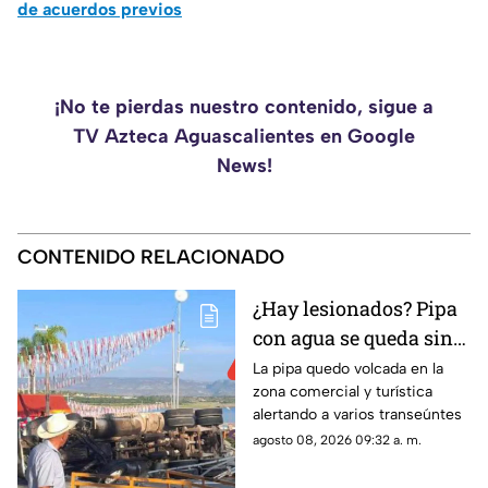
de acuerdos previos
¡No te pierdas nuestro contenido, sigue a
TV Azteca Aguascalientes en Google
News!
CONTENIDO RELACIONADO
¿Hay lesionados? Pipa
con agua se queda sin
frenos y termina en
La pipa quedo volcada en la
zona comercial y turística
volcadura en San José
alertando a varios transeúntes
de Gracia
agosto 08, 2026 09:32 a. m.