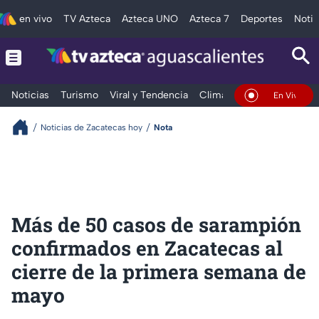
en vivo
TV Azteca
Azteca UNO
Azteca 7
Deportes
Notic
Noticias
Turismo
Viral y Tendencia
Clima
Deportes
Espec
En Vivo
Noticias de Zacatecas hoy
Nota
Más de 50 casos de sarampión
confirmados en Zacatecas al
cierre de la primera semana de
mayo