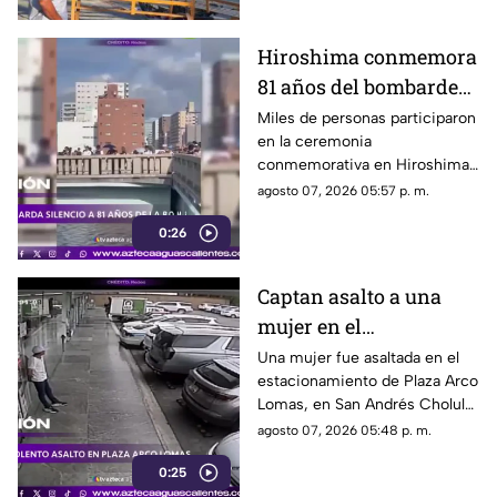
Hiroshima conmemora
81 años del bombardeo
atómico con un minuto
Miles de personas participaron
en la ceremonia
de silencio
conmemorativa en Hiroshima,
donde se recordó a las
agosto 07, 2026 05:57 p. m.
víctimas del bombardeo
0:26
atómico ocurrido en 1945
Captan asalto a una
mujer en el
estacionamiento de
Una mujer fue asaltada en el
estacionamiento de Plaza Arco
Plaza Arco Lomas
Lomas, en San Andrés Cholula.
El ataque quedó registrado por
agosto 07, 2026 05:48 p. m.
cámaras de seguridad
0:25