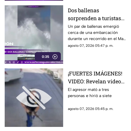
Dos ballenas
sorprenden a turistas
durante avistamiento
Un par de ballenas emergió
cerca de una embarcación
en el Mar de Cortés
durante un recorrido en el Mar
de Cortés. El avistamiento fue
agosto 07, 2026 05:47 p. m.
captado en video y sorprendió
0:35
a los visitantes.
¡FUERTES IMÁGENES!
VIDEO: Revelan videos
de seguridad del tiroteo
El agresor mató a tres
personas e hirió a siete
realizado en famosa
cadena de
agosto 07, 2026 05:45 p. m.
hamburguesas en
Estados Unidos