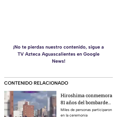
¡No te pierdas nuestro contenido, sigue a
TV Azteca Aguascalientes en Google
News!
CONTENIDO RELACIONADO
Hiroshima conmemora
81 años del bombardeo
atómico con un minuto
Miles de personas participaron
en la ceremonia
de silencio