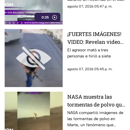
de Cortés. El avistamiento fue
agosto 07, 2026 05:47 p. m.
captado en video y sorprendió
0:35
a los visitantes.
¡FUERTES IMÁGENES!
VIDEO: Revelan videos
de seguridad del tiroteo
El agresor mató a tres
personas e hirió a siete
realizado en famosa
cadena de
agosto 07, 2026 05:45 p. m.
hamburguesas en
Estados Unidos
NASA muestra las
tormentas de polvo que
cubren Marte
NASA compartió imágenes de
las tormentas de polvo en
Marte, un fenómeno que