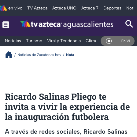
en vivo
TV Azteca
Azteca UNO
Azteca 7
Deportes
Notic
Noticias
Turismo
Viral y Tendencia
Clima
Deportes
Espec
En Vivo
Noticias de Zacatecas hoy
Nota
Ricardo Salinas Pliego te
invita a vivir la experiencia de
la inauguración futbolera
A través de redes sociales, Ricardo Salinas