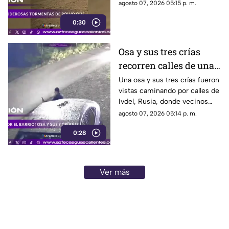
puede extenderse por miles de
agosto 07, 2026 05:15 p. m.
kilómetros y afectar las
0:30
misiones de exploración
Osa y sus tres crías
recorren calles de una
ciudad en Rusia
Una osa y sus tres crías fueron
vistas caminando por calles de
Ivdel, Rusia, donde vecinos
reportan un aumento en los
agosto 07, 2026 05:14 p. m.
avistamientos de estos
0:28
animales
Ver más