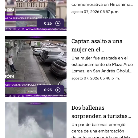
conmemorativa en Hiroshima,
donde se recordó a las
agosto 07, 2026 05:57 p. m.
víctimas del bombardeo
0:26
atómico ocurrido en 1945
Captan asalto a una
mujer en el
estacionamiento de
Una mujer fue asaltada en el
estacionamiento de Plaza Arco
Plaza Arco Lomas
Lomas, en San Andrés Cholula.
El ataque quedó registrado por
agosto 07, 2026 05:48 p. m.
cámaras de seguridad
0:25
Dos ballenas
sorprenden a turistas
durante avistamiento
Un par de ballenas emergió
cerca de una embarcación
en el Mar de Cortés
durante un recorrido en el Mar