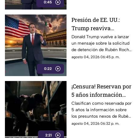
mecanismo de censura
0:45
audiencias podrían convertirse
en un mecanismo de censura
Presión de EE. UU.:
Trump reaviva
señalamientos contra
Donald Trump vuelve a lanzar
un mensaje sobre la solicitud
Rubén Rocha Moya y
de detención de Rubén Rocha
Enrique Inzunza
Moya y Enrique Inzunza.
agosto 04, 2026 06:45 p. m.
Conoce los detalles y la
0:22
postura de México
¡Censura! Reservan por
5 años información
sobre presuntos nexos
Clasifican como reservada por
5 años la información sobre
de Rocha Moya e
los presuntos nexos de Rubén
Inzunza con el crimen
Rocha Moya y Enrique Inzunza
agosto 04, 2026 06:32 p. m.
con el crimen organizado.
2:21
Conoce los detalles de la