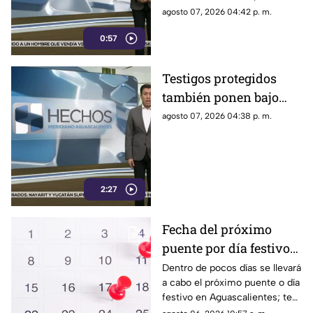
narcopolítica
imponer su versión oficial y
agosto 07, 2026 04:42 p. m.
desestimar señalamientos que
0:57
vinculan a la 4T con la
narcopolítica.
Testigos protegidos
también ponen bajo
presión a políticos en
agosto 07, 2026 04:38 p. m.
México; detienen a
exgobernador señalado
por caso
AyotzinapaPublicado
2:27
Fecha del próximo
puente por día festivo
2026 para trabajadores
Dentro de pocos días se llevará
a cabo el próximo puente o día
y estudiantes en
festivo en Aguascalientes; te
Aguascalientes
contamos la fecha oficial para