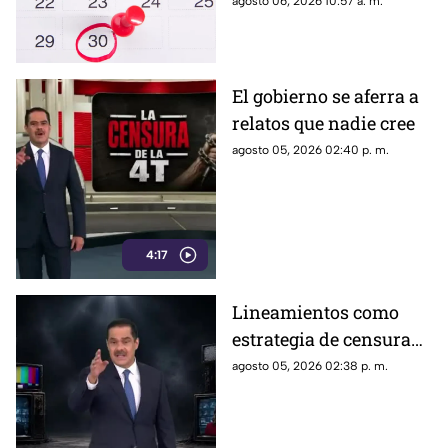
agosto 06, 2026 10:57 a. m.
trabajadores y estudiantes
El gobierno se aferra a
relatos que nadie cree
agosto 05, 2026 02:40 p. m.
4:17
Lineamientos como
estrategia de censura
contra los ciudadanos
agosto 05, 2026 02:38 p. m.