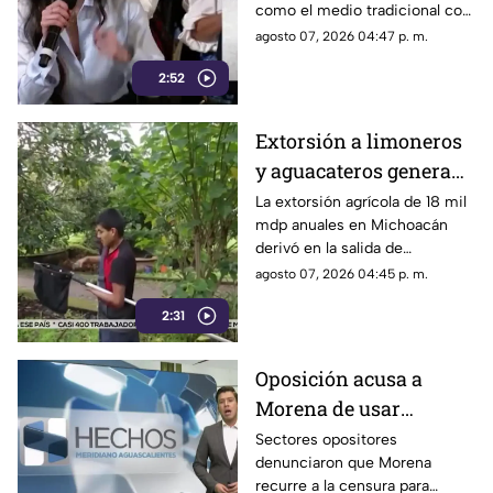
como el medio tradicional con
liderazgo de TV Azteca
mayor alcance y credibilidad
agosto 07, 2026 04:47 p. m.
en alcance y
en México, tras
credibilidad
2:52
inconsistencias en La
Mañanera
Extorsión a limoneros
y aguacateros genera
pérdidas de 18 mil mdp
La extorsión agrícola de 18 mil
mdp anuales en Michoacán
en Michoacán
derivó en la salida de
inspectores de EE. UU.,
agosto 07, 2026 04:45 p. m.
frenando la exportación de
2:31
aguacate y provocando
severas pérdidas
Oposición acusa a
Morena de usar
censura para ocultar
Sectores opositores
denunciaron que Morena
seńalamientos de
recurre a la censura para