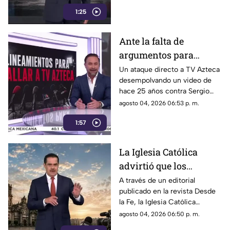
1:25
Ante la falta de
argumentos para
justificar lineamientos
Un ataque directo a TV Azteca
desempolvando un video de
diseñados para
hace 25 años contra Sergio
censurar, el Gobierno
Sarmiento. No es una disputa
agosto 04, 2026 06:53 p. m.
recurrió a la
política; es un intento
descalificación
1:57
desesperado por silenciar a la
crítica
La Iglesia Católica
advirtió que los
lineamientos para la
A través de un editorial
publicado en la revista Desde
defensa de las
la Fe, la Iglesia Católica
audiencias podrían
advirtió que los lineamientos
agosto 04, 2026 06:50 p. m.
convertirse en un
para la defensa de las