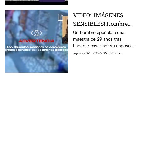
medida
VIDEO: ¡IMÁGENES
SENSIBLES! Hombre
apuñala más de 30
Un hombre apuñaló a una
maestra de 29 años tras
veces a maestra de 29
hacerse pasar por su esposo e
años en una escuela
ingresar a la escuela; te
agosto 04, 2026 02:53 p. m.
contamos lo que se sabe del
caso