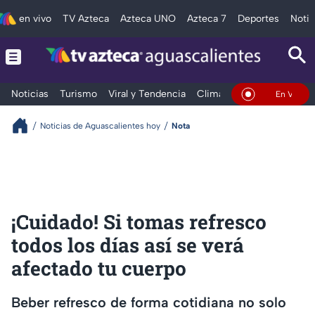
en vivo
TV Azteca
Azteca UNO
Azteca 7
Deportes
Notic
Noticias
Turismo
Viral y Tendencia
Clima
Deportes
Espec
En Vivo
Noticias de Aguascalientes hoy
Nota
¡Cuidado! Si tomas refresco
todos los días así se verá
afectado tu cuerpo
Beber refresco de forma cotidiana no solo