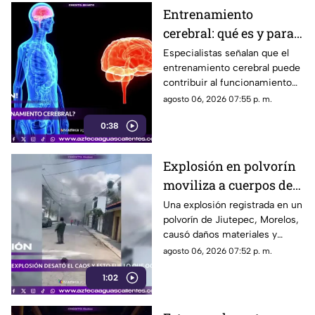
Entrenamiento
cerebral: qué es y para
qué sirve
Especialistas señalan que el
entrenamiento cerebral puede
contribuir al funcionamiento
cognitivo cuando se combina
agosto 06, 2026 07:55 p. m.
con hábitos saludables
0:38
Explosión en polvorín
moviliza a cuerpos de
emergencia
Una explosión registrada en un
polvorín de Jiutepec, Morelos,
causó daños materiales y
generó un operativo de
agosto 06, 2026 07:52 p. m.
atención por parte de
1:02
autoridades