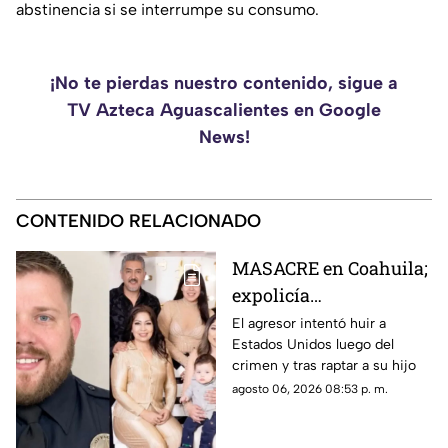
abstinencia si se interrumpe su consumo.
¡No te pierdas nuestro contenido, sigue a
TV Azteca Aguascalientes en Google
News!
CONTENIDO RELACIONADO
MASACRE en Coahuila;
expolicía
estadounidense atacó a
El agresor intentó huir a
Estados Unidos luego del
la familia de su
crimen y tras raptar a su hijo
expareja mexicana
agosto 06, 2026 08:53 p. m.
luego de que le
prohibieran acercarse