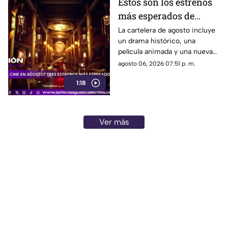
Estos son los estrenos
más esperados de
agosto
La cartelera de agosto incluye
un drama histórico, una
película animada y una nueva
entrega de terror para distintos
agosto 06, 2026 07:51 p. m.
públicos.
1:18
Ver más