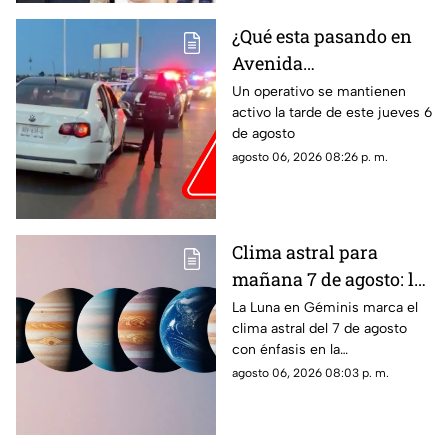
a su hijo por violencia
familiar
¿Qué esta pasando en
Avenida
Aguascalientes?
Un operativo se mantienen
activo la tarde de este jueves 6
Reportan persecución y
de agosto
accidente vehicular
agosto 06, 2026 08:26 p. m.
Clima astral para
mañana 7 de agosto: la
Luna cambia a Géminis
La Luna en Géminis marca el
clima astral del 7 de agosto
y favorece la
con énfasis en la
comunicación
comunicación, las ideas y los
agosto 06, 2026 08:03 p. m.
cambios. Conoce los tránsitos
y tu horóscopo