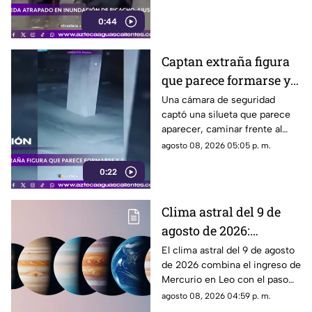
acudieron para auxiliarlo
0:44
Captan extraña figura
que parece formarse y
desaparecer frente a
Una cámara de seguridad
captó una silueta que parece
una cámara
aparecer, caminar frente al
lente y desaparecer. El video
agosto 08, 2026 05:05 p. m.
generó teorías en redes.
0:22
Clima astral del 9 de
agosto de 2026:
cambios en la
El clima astral del 9 de agosto
de 2026 combina el ingreso de
comunicación y
Mercurio en Leo con el paso
enfoque emocional
de la Luna a Cáncer y Venus en
agosto 08, 2026 04:59 p. m.
Libra.