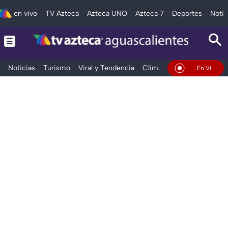
en vivo
TV Azteca
Azteca UNO
Azteca 7
Deportes
Notic
Noticias
Turismo
Viral y Tendencia
Clima
Deportes
Espec
En Vivo