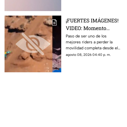
¡FUERTES IMÁGENES!
VIDEO: Momento
exacto en que famoso
Paso de ser uno de los
mejores riders a perder la
rider catalán sufre una
movilidad completa desde el
caída que lo deja
pecho hasta sus piernas
agosto 08, 2026 04:40 p. m.
parapléjico