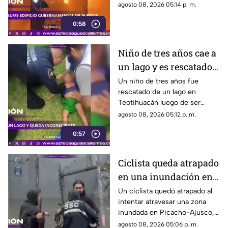
rescatado y cerca de mil
agosto 08, 2026 05:14 p. m.
empleados fueron reubicados
0:58
Niño de tres años cae a
un lago y es rescatado
inconsciente en
Un niño de tres años fue
rescatado de un lago en
Teotihuacán
Teotihuacán luego de ser
localizado inconsciente. Un
agosto 08, 2026 05:12 p. m.
agente realizó maniobras de
0:57
RCP
Ciclista queda atrapado
en una inundación en
Picacho-Ajusco
Un ciclista quedó atrapado al
intentar atravesar una zona
inundada en Picacho-Ajusco,
Tlalpan. Elementos de la SSC
agosto 08, 2026 05:06 p. m.