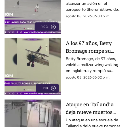
alcanzar un avión en el
aeropuerto Sheremétievo de
Moscú tras llegar tarde a su
agosto 08, 2026 06:03 p. m.
vuelo, pero no pudieron
1:03
abordarlo
A los 97 años, Betty
Bromage rompe su
propio récord Guinness
Betty Bromage, de 97 años,
volvió a realizar wing walking
en las alturas
en Inglaterra y rompió su
propio récord Guinness tras
agosto 08, 2026 06:02 p. m.
superar un accidente
1:18
cerebrovascular
Ataque en Tailandia
deja nueve muertos
tras agresión en una
Un ataque en una escuela de
Tailandia dejó nueve personas