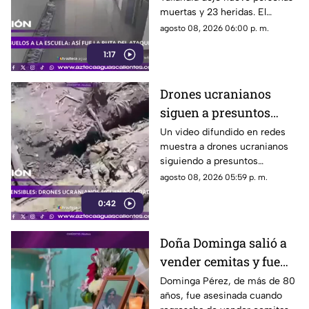
escuela
muertas y 23 heridas. El
presunto agresor, de 14 años,
agosto 08, 2026 06:00 p. m.
también falleció
1:17
Drones ucranianos
siguen a presuntos
soldados rusos durante
Un video difundido en redes
muestra a drones ucranianos
varias horas
siguiendo a presuntos
soldados rusos antes de un
agosto 08, 2026 05:59 p. m.
ataque durante la guerra
0:42
Doña Dominga salió a
vender cemitas y fue
asesinada al regresar a
Dominga Pérez, de más de 80
años, fue asesinada cuando
casa; así fue la agresión