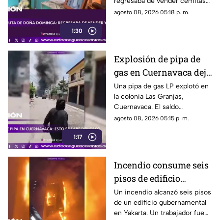
regresaba de vender cemitas
(VIDEO)
en Chachapa. La Fiscalía de
agosto 08, 2026 05:18 p. m.
Puebla investiga el caso
1:30
Explosión de pipa de
gas en Cuernavaca deja
21 personas lesionadas
Una pipa de gas LP explotó en
la colonia Las Granjas,
Cuernavaca. El saldo
preliminar es de 21 lesionados
agosto 08, 2026 05:15 p. m.
y 32 inmuebles afectados
1:17
Incendio consume seis
pisos de edificio
gubernamental en
Un incendio alcanzó seis pisos
de un edificio gubernamental
Yakarta
en Yakarta. Un trabajador fue