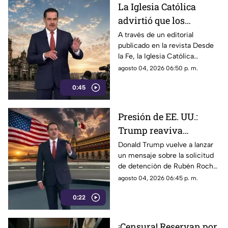
La Iglesia Católica
advirtió que los
lineamientos para la
A través de un editorial
publicado en la revista Desde
defensa de las
la Fe, la Iglesia Católica
audiencias podrían
advirtió que los lineamientos
agosto 04, 2026 06:50 p. m.
convertirse en un
para la defensa de las
mecanismo de censura
0:45
audiencias podrían convertirse
en un mecanismo de censura
Presión de EE. UU.:
Trump reaviva
señalamientos contra
Donald Trump vuelve a lanzar
un mensaje sobre la solicitud
Rubén Rocha Moya y
de detención de Rubén Rocha
Enrique Inzunza
Moya y Enrique Inzunza.
agosto 04, 2026 06:45 p. m.
Conoce los detalles y la
0:22
postura de México
¡Censura! Reservan por