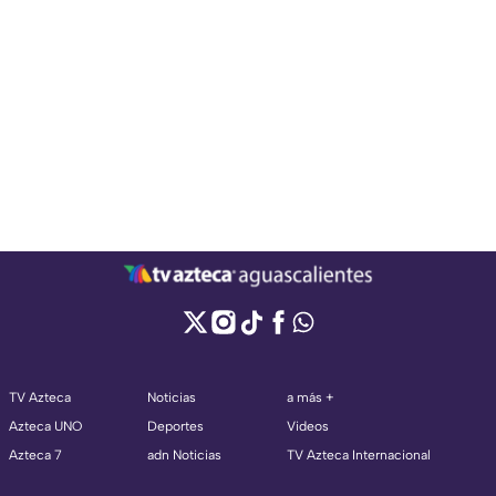
TV Azteca
Noticias
a más +
Azteca UNO
Deportes
Videos
Azteca 7
adn Noticias
TV Azteca Internacional