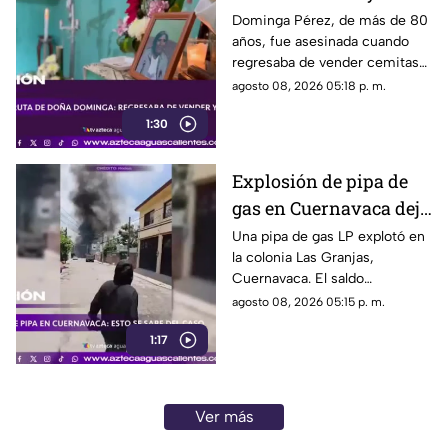
asesinada al regresar a
Dominga Pérez, de más de 80
años, fue asesinada cuando
casa; así fue la agresión
regresaba de vender cemitas
(VIDEO)
en Chachapa. La Fiscalía de
agosto 08, 2026 05:18 p. m.
Puebla investiga el caso
1:30
Explosión de pipa de
gas en Cuernavaca deja
21 personas lesionadas
Una pipa de gas LP explotó en
la colonia Las Granjas,
Cuernavaca. El saldo
preliminar es de 21 lesionados
agosto 08, 2026 05:15 p. m.
y 32 inmuebles afectados
1:17
Ver más