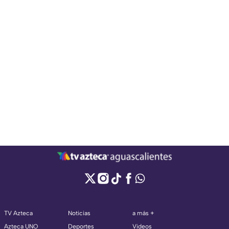
TV Azteca
Noticias
a más +
Azteca UNO
Deportes
Videos