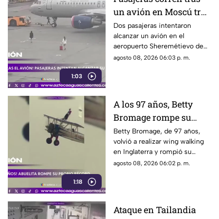
un avión en Moscú tras
llegar tarde a su vuelo
Dos pasajeras intentaron
alcanzar un avión en el
aeropuerto Sheremétievo de
Moscú tras llegar tarde a su
agosto 08, 2026 06:03 p. m.
vuelo, pero no pudieron
1:03
abordarlo
A los 97 años, Betty
Bromage rompe su
propio récord Guinness
Betty Bromage, de 97 años,
volvió a realizar wing walking
en las alturas
en Inglaterra y rompió su
propio récord Guinness tras
agosto 08, 2026 06:02 p. m.
superar un accidente
1:18
cerebrovascular
Ataque en Tailandia