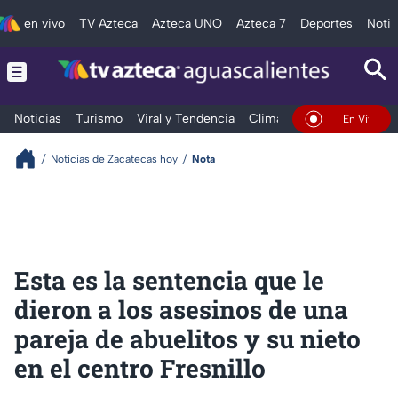
en vivo
TV Azteca
Azteca UNO
Azteca 7
Deportes
Notic
Noticias
Turismo
Viral y Tendencia
Clima
Deportes
Espec
En Vivo
Noticias de Zacatecas hoy
Nota
Esta es la sentencia que le
dieron a los asesinos de una
pareja de abuelitos y su nieto
en el centro Fresnillo