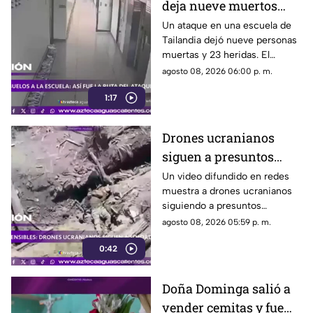
deja nueve muertos
tras agresión en una
Un ataque en una escuela de
Tailandia dejó nueve personas
escuela
muertas y 23 heridas. El
presunto agresor, de 14 años,
agosto 08, 2026 06:00 p. m.
también falleció
1:17
Drones ucranianos
siguen a presuntos
soldados rusos durante
Un video difundido en redes
muestra a drones ucranianos
varias horas
siguiendo a presuntos
soldados rusos antes de un
agosto 08, 2026 05:59 p. m.
ataque durante la guerra
0:42
Doña Dominga salió a
vender cemitas y fue