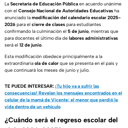
La
Secretaría de Educación Pública
en acuerdo unánime
con el
Consejo Nacional de Autoridades Educativas
ha
anunciado la
modificación del calendario escolar 2025-
2026
para el
cierre de clases
para estudiantes
confirmando la culminación el
5 de junio
, mientras que
para docentes el último día de
labores administrativas
será el
12 de junio
.
Esta modificación obedece principalmente a la
extraordinaria
ola de calor
que se presenta en el país y
que continuará los meses de junio y julio.
TE PUEDE INTERESAR:
¡Tu hijo va a sufrir las
consecuencias! Revelan los mensajes encontrados en el
celular de la mamá de Vicente; el menor que perdió la
vida dentro de un vehículo
¿Cuándo será el regreso escolar del