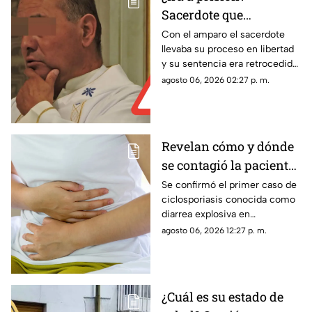
Sacerdote que
presuntamente abuso
Con el amparo el sacerdote
llevaba su proceso en libertad
de dos monaguillos en
y su sentencia era retrocedida;
Aguascalientes perdió
ahora el proceso legal
agosto 06, 2026 02:27 p. m.
Juicio de Amparo
continuará con posibles
cambios en las condiciones
penales
Revelan cómo y dónde
se contagió la paciente
de diarrea explosiva en
Se confirmó el primer caso de
ciclosporiasis conocida como
Aguascalientes
diarrea explosiva en
Aguascalientes; te contamos
agosto 06, 2026 12:27 p. m.
los detalles sobre cómo se
contagió
¿Cuál es su estado de