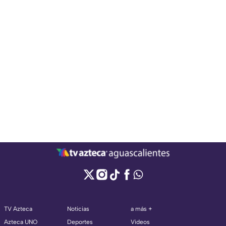
TV Azteca
Noticias
a más +
Azteca UNO
Deportes
Videos