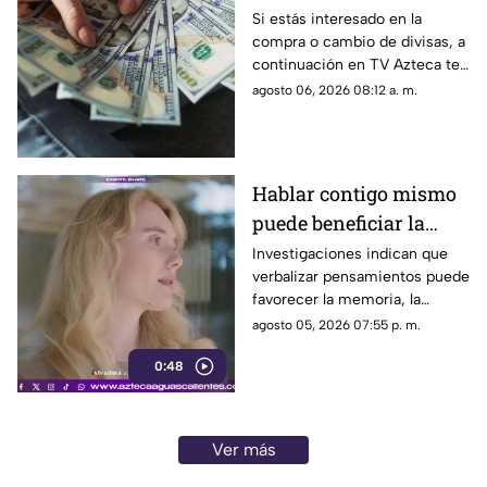
el precio del dólar en
Si estás interesado en la
compra o cambio de divisas, a
Aguascalientes hoy 6
continuación en TV Azteca te
de agosto de 2026
informamos cuál es el precio
agosto 06, 2026 08:12 a. m.
del dólar en Aguascalientes
hoy 6 de agosto
Hablar contigo mismo
puede beneficiar la
concentración y la
Investigaciones indican que
verbalizar pensamientos puede
memoria
favorecer la memoria, la
planificación y el manejo de
agosto 05, 2026 07:55 p. m.
situaciones estresantes
0:48
Ver más