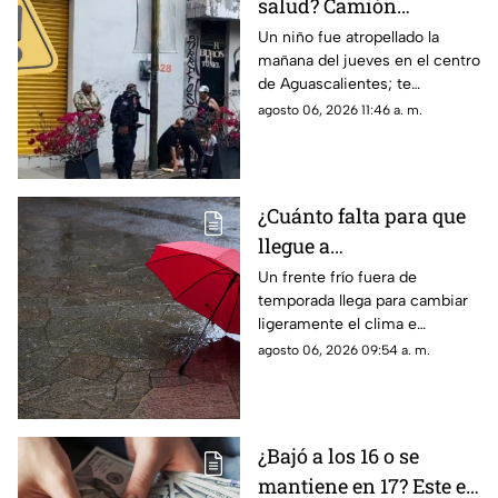
salud? Camión
atropella a niño de 11
Un niño fue atropellado la
mañana del jueves en el centro
años en Aguascalientes
de Aguascalientes; te
hoy 6 de agosto
contamos lo que se sabe del
agosto 06, 2026 11:46 a. m.
accidente hoy
¿Cuánto falta para que
llegue a
Aguascalientes? Frente
Un frente frío fuera de
temporada llega para cambiar
frío fuera de temporada
ligeramente el clima e
afectará en agosto 2026
incrementar las lluvias en
agosto 06, 2026 09:54 a. m.
Aguascalientes; te contamos
los detalles del pronóstico
¿Bajó a los 16 o se
mantiene en 17? Este es