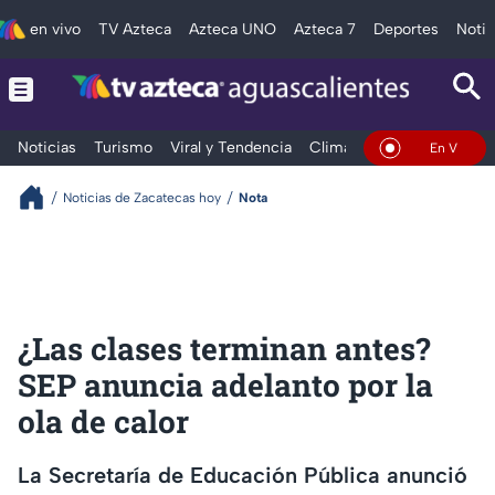
en vivo
TV Azteca
Azteca UNO
Azteca 7
Deportes
Notic
Noticias
Turismo
Viral y Tendencia
Clima
Deportes
Espec
En Vivo
Noticias de Zacatecas hoy
Nota
¿Las clases terminan antes?
SEP anuncia adelanto por la
ola de calor
La Secretaría de Educación Pública anunció