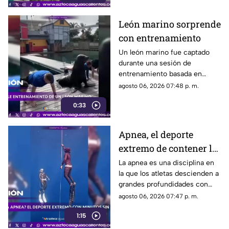
León marino sorprende
con entrenamiento
Un león marino fue captado
durante una sesión de
entrenamiento basada en
refuerzo positivo para facilitar
agosto 06, 2026 07:48 p. m.
su cuidado y bienestar.
0:33
Apnea, el deporte
extremo de contener la
respiración
La apnea es una disciplina en
la que los atletas descienden a
grandes profundidades con
una sola bocanada de aire y
agosto 06, 2026 07:47 p. m.
bajo estrictas medidas de
1:15
seguridad