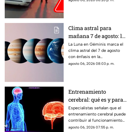
agosto 06, 2026 08:26 p. m.
Clima astral para
mañana 7 de agosto: la
Luna cambia a Géminis
La Luna en Géminis marca el
clima astral del 7 de agosto
y favorece la
con énfasis en la
comunicación
comunicación, las ideas y los
agosto 06, 2026 08:03 p. m.
cambios. Conoce los tránsitos
y tu horóscopo
Entrenamiento
cerebral: qué es y para
qué sirve
Especialistas señalan que el
entrenamiento cerebral puede
contribuir al funcionamiento
cognitivo cuando se combina
agosto 06, 2026 07:55 p. m.