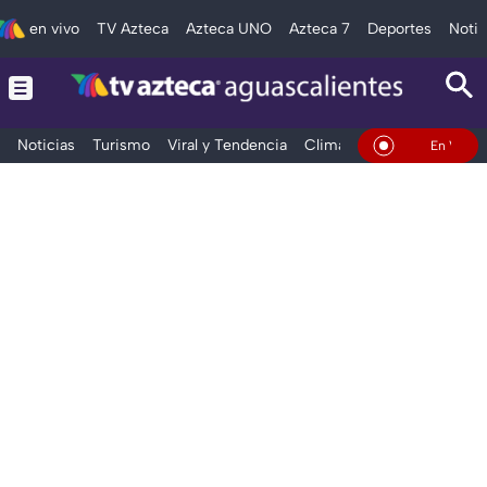
en vivo
TV Azteca
Azteca UNO
Azteca 7
Deportes
Notic
Noticias
Turismo
Viral y Tendencia
Clima
Deportes
Espec
En Vivo