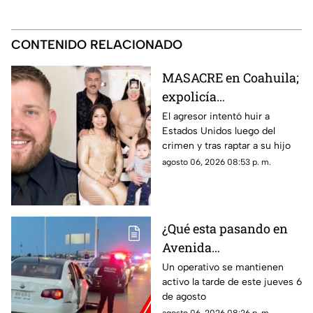
CONTENIDO RELACIONADO
MASACRE en Coahuila;
expolicía
estadounidense atacó a
El agresor intentó huir a
Estados Unidos luego del
la familia de su
crimen y tras raptar a su hijo
expareja mexicana
agosto 06, 2026 08:53 p. m.
luego de que le
prohibieran acercarse
a su hijo por violencia
familiar
¿Qué esta pasando en
Avenida
Aguascalientes?
Un operativo se mantienen
activo la tarde de este jueves 6
Reportan persecución y
de agosto
accidente vehicular