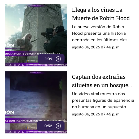
Llega a los cines La
Muerte de Robin Hood
La nueva versión de Robin
Hood presenta una historia
centrada en los últimos días
del legendario arquero,
agosto 06, 2026 07:46 p. m.
protagonizada por Hugh
1:09
Jackman
Captan dos extrañas
siluetas en un bosque
de México
Un video viral muestra dos
presuntas figuras de apariencia
no humana en un supuesto
bosque de México. Su
agosto 06, 2026 07:45 p. m.
autenticidad no ha sido
0:52
confirmada