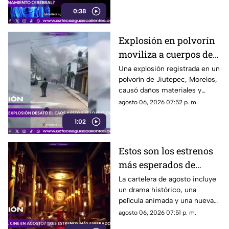
con hábitos saludables
0:38
Explosión en polvorín
moviliza a cuerpos de
emergencia
Una explosión registrada en un
polvorín de Jiutepec, Morelos,
causó daños materiales y
generó un operativo de
agosto 06, 2026 07:52 p. m.
atención por parte de
1:02
autoridades
Estos son los estrenos
más esperados de
agosto
La cartelera de agosto incluye
un drama histórico, una
película animada y una nueva
entrega de terror para distintos
agosto 06, 2026 07:51 p. m.
públicos.