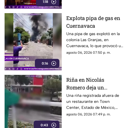
1:18
Explota pipa de gas en
Cuernavaca
Una pipa de gas explotó en la
colonia Las Granjas, en
Cuernavaca, lo que provocó un
despliegue de bomberos y
agosto 06, 2026 07:50 p. m.
Protección Civil
0:16
Riña en Nicolás
Romero deja un
hombre muerto
Una riña registrada afuera de
un restaurante en Town
Center, Estado de México,
dejó un hombre sin vida.
agosto 06, 2026 07:49 p. m.
Autoridades investigan el caso
0:43