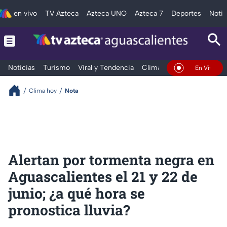
en vivo
TV Azteca
Azteca UNO
Azteca 7
Deportes
Notic
Noticias
Turismo
Viral y Tendencia
Clima
Deportes
Espec
En Vivo
Clima hoy
Nota
Alertan por tormenta negra en
Aguascalientes el 21 y 22 de
junio; ¿a qué hora se
pronostica lluvia?