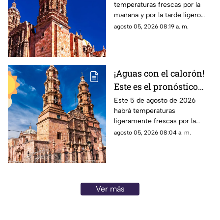
temperaturas frescas por la
HOY miércoles 5 de
mañana y por la tarde ligero
agosto
calor; el clima de hoy en
agosto 05, 2026 08:19 a. m.
Zacatecas NO tiene pronóstico
de lluvias
¡Aguas con el calorón!
Este es el pronóstico
del clima en
Este 5 de agosto de 2026
habrá temperaturas
Aguascalientes hoy 4
ligeramente frescas por la
de agosto
mañana y calor en el día; el
agosto 05, 2026 08:04 a. m.
clima de hoy en
Aguascalientes NO tiene
pronóstico de lluvia
Ver más