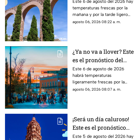
pronóstico del clima en
Este 6 de agosto del 2026 hay
temperaturas frescas por la
Zacatecas HOY jueves 6
mañana y por la tarde ligero
de agosto
calor; el clima de hoy en
agosto 06, 2026 08:22 a. m.
Zacatecas NO tiene pronóstico
de lluvias
¿Ya no va a llover? Este
es el pronóstico del
clima en
Este 6 de agosto de 2026
habrá temperaturas
Aguascalientes hoy 6
ligeramente frescas por la
de agosto
mañana y calor en el día; el
agosto 06, 2026 08:07 a. m.
clima de hoy en
Aguascalientes SÍ tiene
pronóstico de lluvia
¡Será un día caluroso!
Este es el pronóstico
del clima en Zacatecas
Este 5 de agosto del 2026 hay