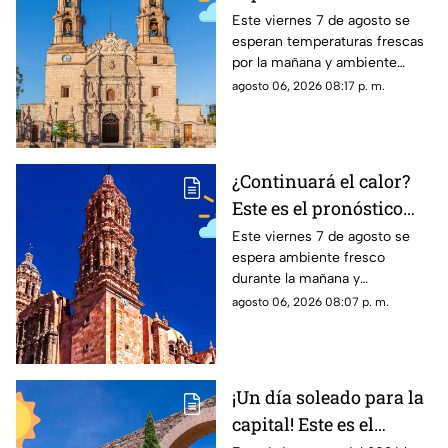
en Aguascalientes HOY
Este viernes 7 de agosto se
esperan temperaturas frescas
viernes 7 de agosto
por la mañana y ambiente
templado a cálido por la tarde;
agosto 06, 2026 08:17 p. m.
el clima en Aguascalientes
mantiene pronóstico de lluvias
¿Continuará el calor?
Este es el pronóstico
del clima en Zacatecas
Este viernes 7 de agosto se
espera ambiente fresco
HOY viernes 7 de
durante la mañana y
agosto
temperaturas cálidas por la
agosto 06, 2026 08:07 p. m.
tarde; el clima en Zacatecas
hoy no prevé lluvias en la
capital
¡Un día soleado para la
capital! Este es el