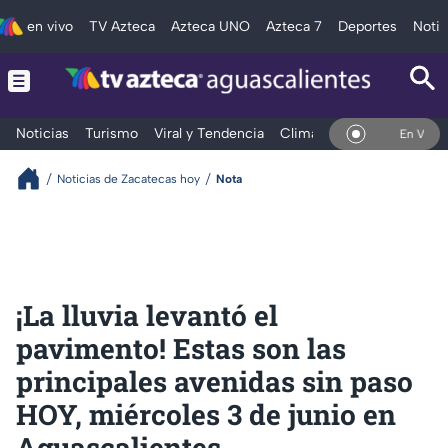
en vivo
TV Azteca
Azteca UNO
Azteca 7
Deportes
Notic
Noticias
Turismo
Viral y Tendencia
Clima
Deportes
Espec
En Vivo
Noticias de Zacatecas hoy
Nota
¡La lluvia levantó el
pavimento! Estas son las
principales avenidas sin paso
HOY, miércoles 3 de junio en
Aguascalientes