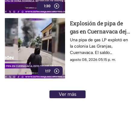
Puebla investiga el caso
1:30
Explosión de pipa de
gas en Cuernavaca deja
21 personas lesionadas
Una pipa de gas LP explotó en
la colonia Las Granjas,
Cuernavaca. El saldo
preliminar es de 21 lesionados
agosto 08, 2026 05:15 p. m.
y 32 inmuebles afectados
1:17
Ver más