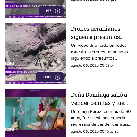
también falleció
1:17
Drones ucranianos
siguen a presuntos
soldados rusos durante
Un video difundido en redes
muestra a drones ucranianos
varias horas
siguiendo a presuntos
soldados rusos antes de un
agosto 08, 2026 05:59 p. m.
ataque durante la guerra
0:42
Doña Dominga salió a
vender cemitas y fue
asesinada al regresar a
Dominga Pérez, de más de 80
años, fue asesinada cuando
casa; así fue la agresión
regresaba de vender cemitas
(VIDEO)
en Chachapa. La Fiscalía de
agosto 08, 2026 05:18 p. m.