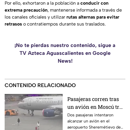
Por ello, exhortaron a la población a
conducir con
extrema precaución
, mantenerse informada a través de
los canales oficiales y utilizar
rutas alternas para evitar
retrasos
o contratiempos durante sus traslados.
¡No te pierdas nuestro contenido, sigue a
TV Azteca Aguascalientes en Google
News!
CONTENIDO RELACIONADO
Pasajeras corren tras
un avión en Moscú tras
llegar tarde a su vuelo
Dos pasajeras intentaron
alcanzar un avión en el
aeropuerto Sheremétievo de