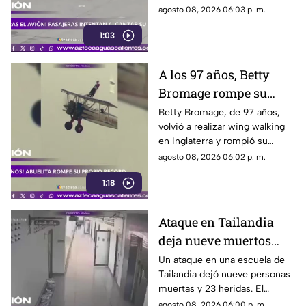
Moscú tras llegar tarde a su
agosto 08, 2026 06:03 p. m.
vuelo, pero no pudieron
1:03
abordarlo
A los 97 años, Betty
Bromage rompe su
propio récord Guinness
Betty Bromage, de 97 años,
volvió a realizar wing walking
en las alturas
en Inglaterra y rompió su
propio récord Guinness tras
agosto 08, 2026 06:02 p. m.
superar un accidente
1:18
cerebrovascular
Ataque en Tailandia
deja nueve muertos
tras agresión en una
Un ataque en una escuela de
Tailandia dejó nueve personas
escuela
muertas y 23 heridas. El
presunto agresor, de 14 años,
agosto 08, 2026 06:00 p. m.