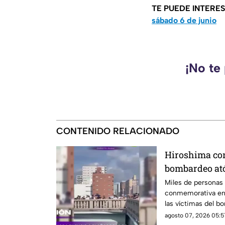
TE PUEDE INTERE
sábado 6 de junio
¡No te
CONTENIDO RELACIONADO
Hiroshima co
bombardeo at
silencio
Miles de personas 
conmemorativa en 
las víctimas del 
1945
agosto 07, 2026 05:5