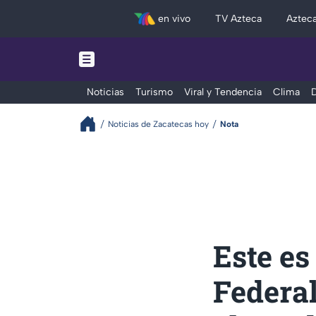
en vivo
TV Azteca
Aztec
Noticias
Turismo
Viral y Tendencia
Clima
D
Noticias de Zacatecas hoy
Nota
Este es
Federal