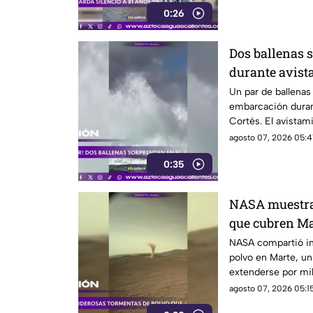
0:26
Dos ballenas 
durante avist
Cortés
Un par de ballena
embarcación duran
Cortés. El avistam
sorprendió a los vi
agosto 07, 2026 05:4
0:35
NASA muestra 
que cubren Ma
NASA compartió i
polvo en Marte, u
extenderse por mil
misiones de explo
agosto 07, 2026 05:15