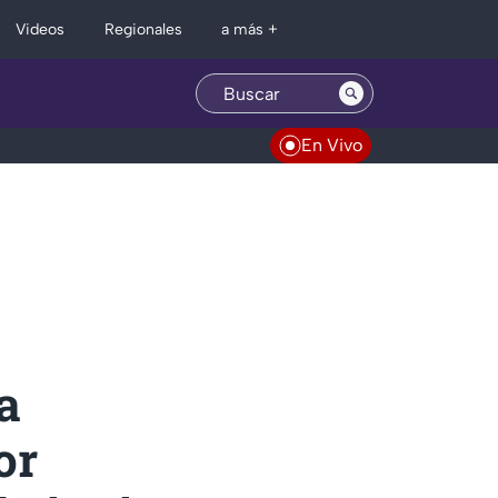
Regionales
Videos
a más +
En Vivo
a
or