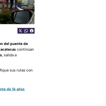
ón del puente de
Zacatecas
continúan
as
, salida a
fique sus rutas con
nte de 16 años