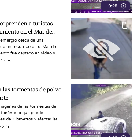
0:25
sorprenden a turistas
amiento en el Mar de
s emergió cerca de una
te un recorrido en el Mar de
iento fue captado en video y
sitantes.
7 p. m.
las tormentas de polvo
rte
mágenes de las tormentas de
n fenómeno que puede
es de kilómetros y afectar las
ración
 p. m.