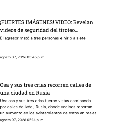
¡FUERTES IMÁGENES! VIDEO: Revelan
videos de seguridad del tiroteo
realizado en famosa cadena de
El agresor mató a tres personas e hirió a siete
hamburguesas en Estados Unidos
agosto 07, 2026 05:45 p. m.
Osa y sus tres crías recorren calles de
una ciudad en Rusia
Una osa y sus tres crías fueron vistas caminando
por calles de Ivdel, Rusia, donde vecinos reportan
un aumento en los avistamientos de estos animales
agosto 07, 2026 05:14 p. m.