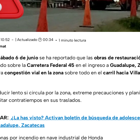
 10:52
| Actualizado 🕑 00:34
1 minuto lectura
mat
sábado 6 de junio
se ha reportado que las
obras de restauraci
do sobre la
Carretera Federal 45
en el ingreso a
Guadalupe, 
ra
congestión vial en la zona
sobre todo en el
carril hacia Vill
cir lento si circula por la zona, extreme precauciones y plani
itar contratiempos en sus traslados.
SAR:
¿La has visto? Activan boletín de búsqueda de adolesce
adalupe, Zacatecas
nas por incendio en nave industrial de Honda