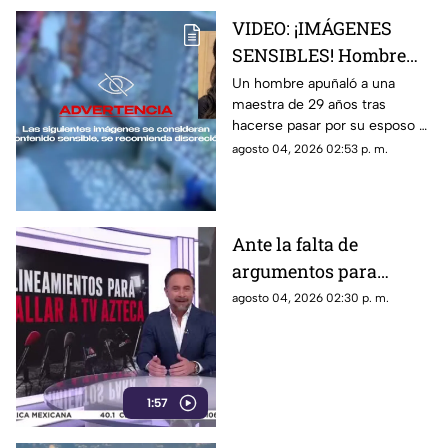
VIDEO: ¡IMÁGENES
SENSIBLES! Hombre
apuñala más de 30
Un hombre apuñaló a una
maestra de 29 años tras
veces a maestra de 29
hacerse pasar por su esposo e
años en una escuela
ingresar a la escuela; te
agosto 04, 2026 02:53 p. m.
contamos lo que se sabe del
caso
Ante la falta de
argumentos para
justificar lineamientos
agosto 04, 2026 02:30 p. m.
diseñados para
censurar, el Gobierno
recurrió a la
descalificación
1:57