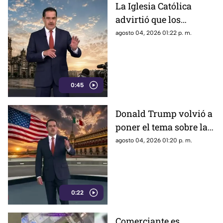
La Iglesia Católica
advirtió que los
lineamientos para la
agosto 04, 2026 01:22 p. m.
defensa de las
audiencias podrían
convertirse en un
mecanismo de censura
0:45
Donald Trump volvió a
poner el tema sobre la
mesa sobre la
agosto 04, 2026 01:20 p. m.
detención de Rubén
Rocha Moya y Enrique
Inzunza
0:22
Comerciante es