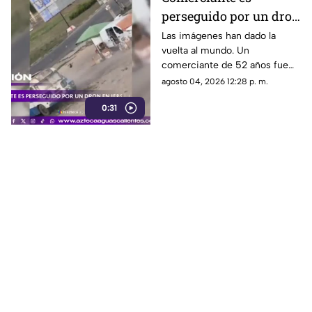
perseguido por un dron
en Jersón
Las imágenes han dado la
vuelta al mundo. Un
comerciante de 52 años fue
perseguido por un dron FPV
agosto 04, 2026 12:28 p. m.
mientras instalaba su puesto
0:31
de verduras en Jersón, Ucrania