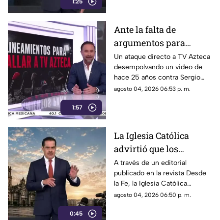
1:25
Ante la falta de
argumentos para
justificar lineamientos
Un ataque directo a TV Azteca
desempolvando un video de
diseñados para
hace 25 años contra Sergio
censurar, el Gobierno
Sarmiento. No es una disputa
agosto 04, 2026 06:53 p. m.
recurrió a la
política; es un intento
descalificación
1:57
desesperado por silenciar a la
crítica
La Iglesia Católica
advirtió que los
lineamientos para la
A través de un editorial
publicado en la revista Desde
defensa de las
la Fe, la Iglesia Católica
audiencias podrían
advirtió que los lineamientos
agosto 04, 2026 06:50 p. m.
convertirse en un
para la defensa de las
mecanismo de censura
0:45
audiencias podrían convertirse