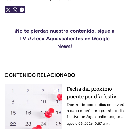
¡No te pierdas nuestro contenido, sigue a
TV Azteca Aguascalientes en Google
News!
CONTENIDO RELACIONADO
Fecha del próximo
puente por día festivo
2026 para trabajadores
Dentro de pocos días se llevará
a cabo el próximo puente o día
y estudiantes en
festivo en Aguascalientes; te
Aguascalientes
contamos la fecha oficial para
agosto 06, 2026 10:57 a. m.
trabajadores y estudiantes