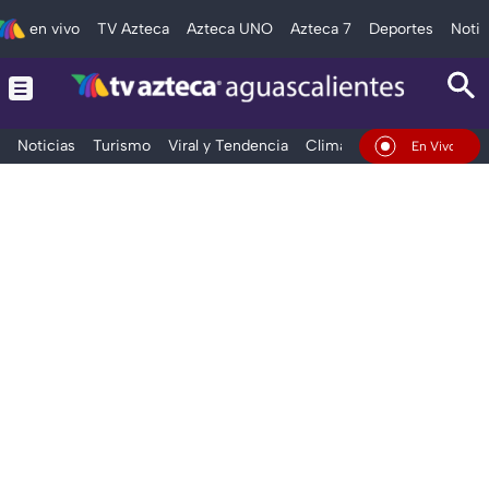
en vivo
TV Azteca
Azteca UNO
Azteca 7
Deportes
Notic
Noticias
Turismo
Viral y Tendencia
Clima
Deportes
Espec
En Vivo