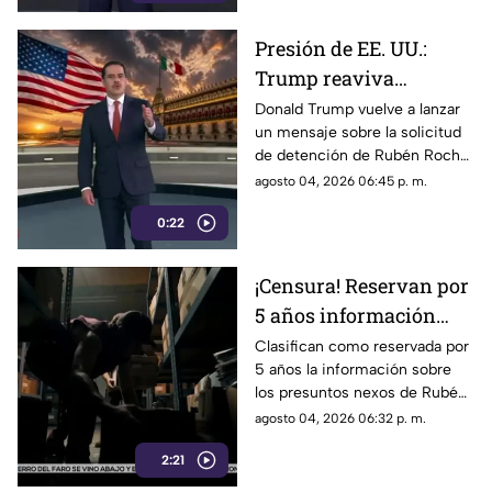
en un mecanismo de censura
Presión de EE. UU.:
Trump reaviva
señalamientos contra
Donald Trump vuelve a lanzar
un mensaje sobre la solicitud
Rubén Rocha Moya y
de detención de Rubén Rocha
Enrique Inzunza
Moya y Enrique Inzunza.
agosto 04, 2026 06:45 p. m.
Conoce los detalles y la
0:22
postura de México
¡Censura! Reservan por
5 años información
sobre presuntos nexos
Clasifican como reservada por
5 años la información sobre
de Rocha Moya e
los presuntos nexos de Rubén
Inzunza con el crimen
Rocha Moya y Enrique Inzunza
agosto 04, 2026 06:32 p. m.
con el crimen organizado.
2:21
Conoce los detalles de la
medida