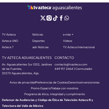
TV Azteca
Noticias
a más +
Azteca UNO
Deportes
Videos
Azteca 7
adn Noticias
TV Azteca Internacional
TV AZTECA AGUASCALIENTES
CONTACTO
Av. Aguascalientes Sur 1202, Jardines
contacto@tvazteca.com
de las Fuentes,
449 917 2464 | Conmutador
20270 Aguascalientes, Ags.
Aviso de privacidad
Preferencias de Cookies
Derechos
Inversionistas
Promo Espacio
Trabaja con nosotros
Programa de ética, integridad y cumplimiento
Defensor de Audiencias y Código de Ética de Televisión Azteca III y
Televisora del Valle de México