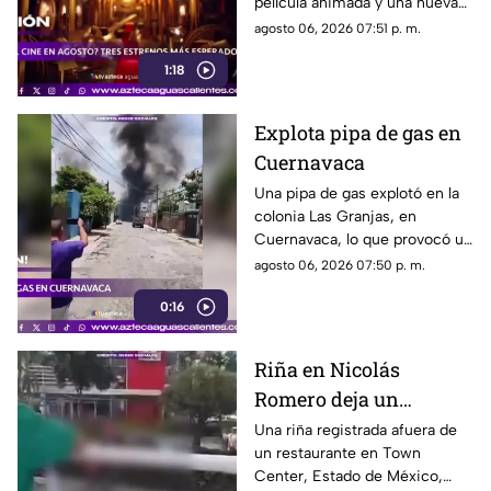
película animada y una nueva
entrega de terror para distintos
agosto 06, 2026 07:51 p. m.
públicos.
1:18
Explota pipa de gas en
Cuernavaca
Una pipa de gas explotó en la
colonia Las Granjas, en
Cuernavaca, lo que provocó un
despliegue de bomberos y
agosto 06, 2026 07:50 p. m.
Protección Civil
0:16
Riña en Nicolás
Romero deja un
hombre muerto
Una riña registrada afuera de
un restaurante en Town
Center, Estado de México,