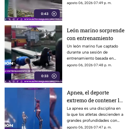
dejó un hombre sin vida.
agosto 06, 2026 07:49 p. m.
Autoridades investigan el caso
0:43
León marino sorprende
con entrenamiento
Un león marino fue captado
durante una sesión de
entrenamiento basada en
refuerzo positivo para facilitar
agosto 06, 2026 07:48 p. m.
su cuidado y bienestar.
0:33
Apnea, el deporte
extremo de contener la
respiración
La apnea es una disciplina en
la que los atletas descienden a
grandes profundidades con
una sola bocanada de aire y
agosto 06, 2026 07:47 p. m.