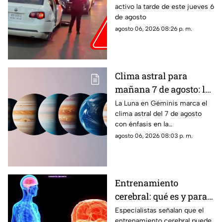
activo la tarde de este jueves 6
Reportan persecución y
de agosto
accidente vehicular
agosto 06, 2026 08:26 p. m.
Clima astral para
mañana 7 de agosto: la
Luna cambia a Géminis
La Luna en Géminis marca el
clima astral del 7 de agosto
y favorece la
con énfasis en la
comunicación
comunicación, las ideas y los
agosto 06, 2026 08:03 p. m.
cambios. Conoce los tránsitos
y tu horóscopo
Entrenamiento
cerebral: qué es y para
qué sirve
Especialistas señalan que el
entrenamiento cerebral puede