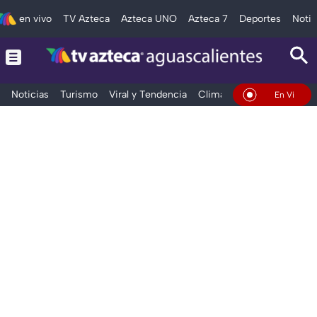
en vivo
TV Azteca
Azteca UNO
Azteca 7
Deportes
Notic
Noticias
Turismo
Viral y Tendencia
Clima
Deportes
Espec
En Vivo