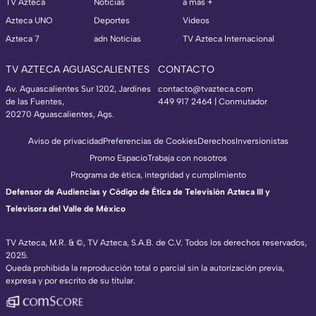
TV Azteca
Noticias
a más +
Azteca UNO
Deportes
Videos
Azteca 7
adn Noticias
TV Azteca Internacional
TV AZTECA AGUASCALIENTES
CONTACTO
Av. Aguascalientes Sur 1202, Jardines
contacto@tvazteca.com
de las Fuentes,
449 917 2464 | Conmutador
20270 Aguascalientes, Ags.
Aviso de privacidad
Preferencias de Cookies
Derechos
Inversionistas
Promo Espacio
Trabaja con nosotros
Programa de ética, integridad y cumplimiento
Defensor de Audiencias y Código de Ética de Televisión Azteca III y
Televisora del Valle de México
TV Azteca, M.R. & ©, TV Azteca, S.A.B. de C.V. Todos los derechos reservados,
2025.
Queda prohibida la reproducción total o parcial sin la autorización previa,
expresa y por escrito de su titular.