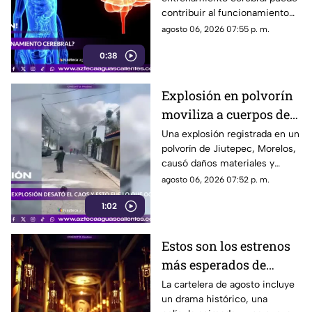
contribuir al funcionamiento
cognitivo cuando se combina
agosto 06, 2026 07:55 p. m.
con hábitos saludables
0:38
Explosión en polvorín
moviliza a cuerpos de
emergencia
Una explosión registrada en un
polvorín de Jiutepec, Morelos,
causó daños materiales y
generó un operativo de
agosto 06, 2026 07:52 p. m.
atención por parte de
1:02
autoridades
Estos son los estrenos
más esperados de
agosto
La cartelera de agosto incluye
un drama histórico, una