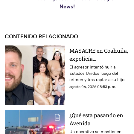
News!
CONTENIDO RELACIONADO
MASACRE en Coahuila;
expolicía
estadounidense atacó a
El agresor intentó huir a
Estados Unidos luego del
la familia de su
crimen y tras raptar a su hijo
expareja mexicana
agosto 06, 2026 08:53 p. m.
luego de que le
prohibieran acercarse
a su hijo por violencia
familiar
¿Qué esta pasando en
Avenida
Aguascalientes?
Un operativo se mantienen