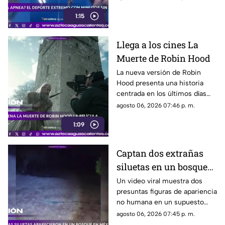
bajo estrictas medidas de
1:15
seguridad
Llega a los cines La
Muerte de Robin Hood
La nueva versión de Robin
Hood presenta una historia
centrada en los últimos días
del legendario arquero,
agosto 06, 2026 07:46 p. m.
protagonizada por Hugh
1:09
Jackman
Captan dos extrañas
siluetas en un bosque
de México
Un video viral muestra dos
presuntas figuras de apariencia
no humana en un supuesto
bosque de México. Su
agosto 06, 2026 07:45 p. m.
autenticidad no ha sido